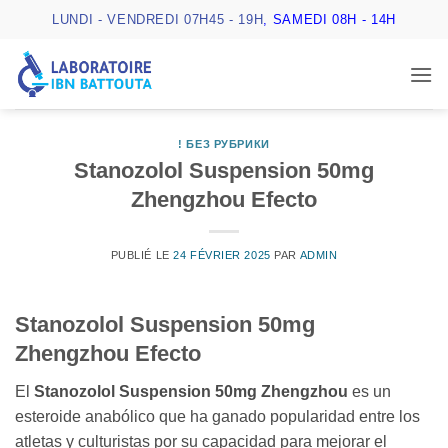
Passer
LUNDI - VENDREDI 07H45 - 19H
, SAMEDI 08H - 14H
au
contenu
! БЕЗ РУБРИКИ
Stanozolol Suspension 50mg
Zhengzhou Efecto
PUBLIÉ LE
24 FÉVRIER 2025
PAR
ADMIN
Stanozolol Suspension 50mg
Zhengzhou Efecto
El
Stanozolol Suspension 50mg Zhengzhou
es un
esteroide anabólico que ha ganado popularidad entre los
atletas y culturistas por su capacidad para mejorar el