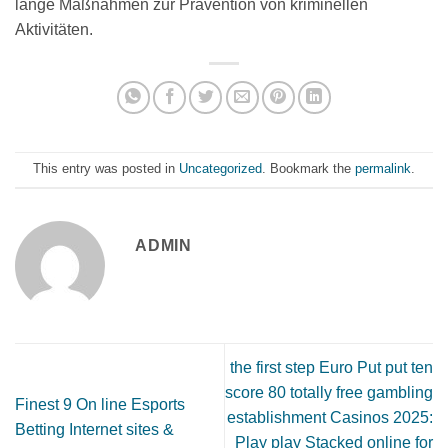
lange Maßnahmen zur Prävention von kriminellen
Aktivitäten.
This entry was posted in
Uncategorized
. Bookmark the
permalink
.
ADMIN
the first step Euro Put put ten
score 80 totally free gambling
Finest 9 On line Esports
establishment Casinos 2025:
Betting Internet sites &
Play play Stacked online for