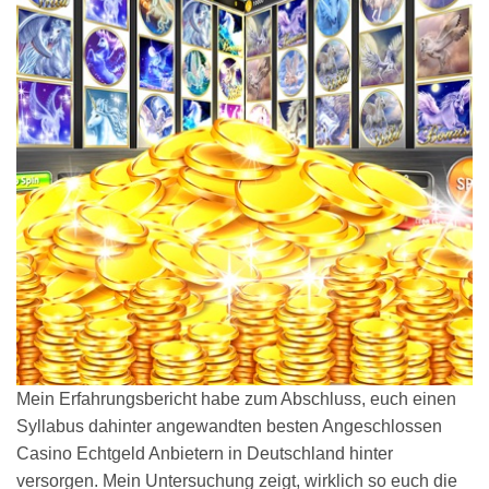
Mein Erfahrungsbericht habe zum Abschluss, euch einen
Syllabus dahinter angewandten besten Angeschlossen
Casino Echtgeld Anbietern in Deutschland hinter
versorgen. Mein Untersuchung zeigt, wirklich so euch die