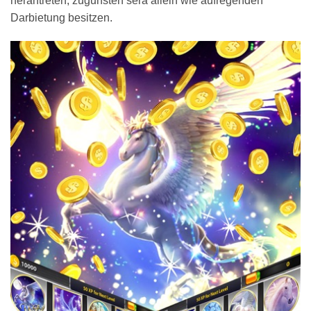
herantreten, zugunsten sera allein wie aufregenden
Darbietung besitzen.