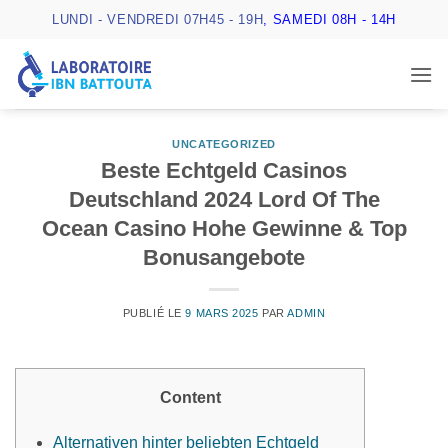
Passer
LUNDI - VENDREDI 07H45 - 19H
, SAMEDI 08H - 14H
au
contenu
UNCATEGORIZED
Beste Echtgeld Casinos
Deutschland 2024 Lord Of The
Ocean Casino Hohe Gewinne & Top
Bonusangebote
PUBLIÉ LE
9 MARS 2025
PAR
ADMIN
Content
Alternativen hinter beliebten Echtgeld