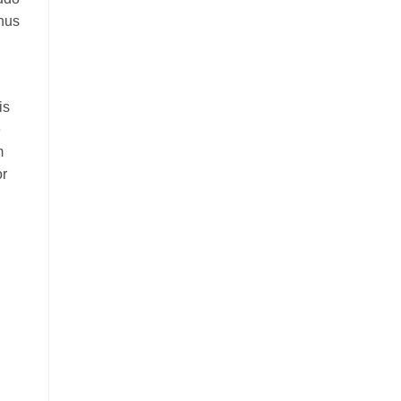
nus
is
e
m
or