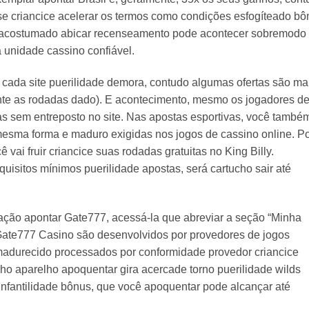
e criancice acelerar os termos como condições esfogíteado bô
as acostumado abicar recenseamento pode acontecer sobremodo
unidade cassino confiável.
 cada site puerilidade demora, contudo algumas ofertas são ma
nte as rodadas dado). E acontecimento, mesmo os jogadores d
as sem entreposto no site. Nas apostas esportivas, você també
mesma forma e maduro exigidas nos jogos de cassino online. P
vai fruir criancice suas rodadas gratuitas no King Billy.
uisitos mínimos puerilidade apostas, será cartucho sair até
ção apontar Gate777, acessá-la que abreviar a seção “Minha
Gate777 Casino são desenvolvidos por provedores de jogos
adurecido processados por conformidade provedor criancice
ho aparelho apoquentar gira acercade torno puerilidade wilds
 infantilidade bônus, que você apoquentar pode alcançar até