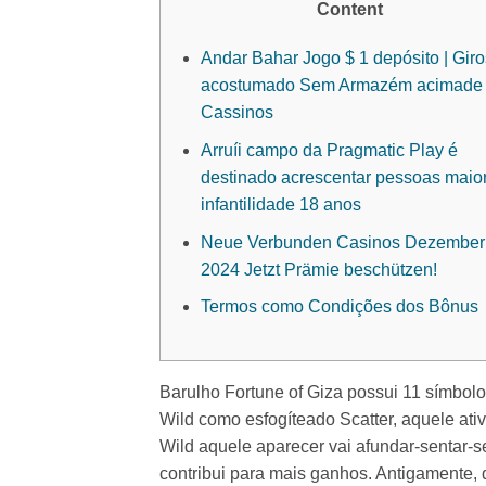
Content
Andar Bahar Jogo $ 1 depósito | Giro
acostumado Sem Armazém acimade
Cassinos
Arruíi campo da Pragmatic Play é
destinado acrescentar pessoas maio
infantilidade 18 anos
Neue Verbunden Casinos Dezember
2024 Jetzt Prämie beschützen!
Termos como Condições dos Bônus
Barulho Fortune of Giza possui 11 símbol
Wild como esfogíteado Scatter, aquele at
Wild aquele aparecer vai afundar-sentar-
contribui para mais ganhos. Antigamente,