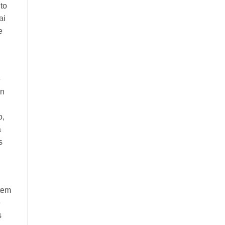
to
ai
e
e
on
o,
a
s
tem
e
s