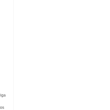
riga
ios