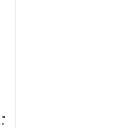
r
como
sar