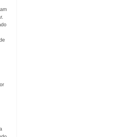
ham
r.
ado
ode
or
a
tudo