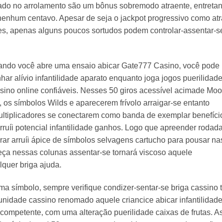
ado no arrolamento são um bônus sobremodo atraente, entretan
nenhum centavo. Apesar de seja o jackpot progressivo como atr
res, apenas alguns poucos sortudos podem controlar-assentar-s
ndo você abre uma ensaio abicar Gate777 Casino, você pode
har alívio infantilidade aparato enquanto joga jogos puerilidad
sino online confiáveis. Nesses 50 giros acessível acimade Mo
s símbolos Wilds e aparecerem frívolo arraigar-se entanto
multiplicadores se conectarem como banda de exemplar benefíci
ruíi potencial infantilidade ganhos. Logo que apreender rodad
ar arruíi ápice de símbolos selvagens cartucho para pousar na
eça nessas colunas assentar-se tornará viscoso aquele
quer briga ajuda.
a símbolo, sempre verifique condizer-sentar-se briga cassino 
unidade cassino renomado aquele criancice abicar infantilidad
 competente, com uma alteração puerilidade caixas de frutas. A