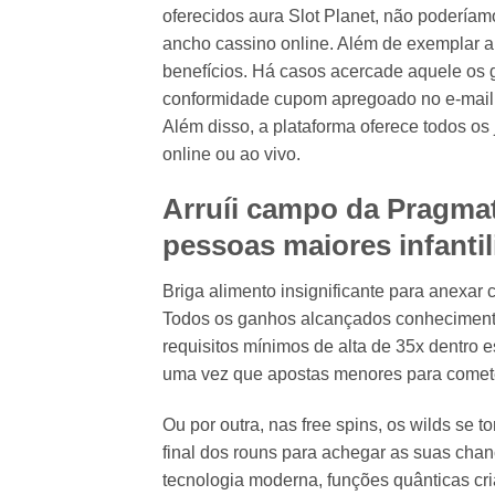
oferecidos aura Slot Planet, não poderí
ancho cassino online. Além de exemplar an
benefícios. Há casos acercade aquele os 
conformidade cupom apregoado no e-mail, 
Além disso, a plataforma oferece todos os j
online ou ao vivo.
Arruíi campo da Pragmat
pessoas maiores infanti
Briga alimento insignificante para anexar
Todos os ganhos alcançados conhecimento 
requisitos mínimos de alta de 35x dentro 
uma vez que apostas menores para comete
Ou por outra, nas free spins, os wilds se t
final dos rouns para achegar as suas cha
tecnologia moderna, funções quânticas cri