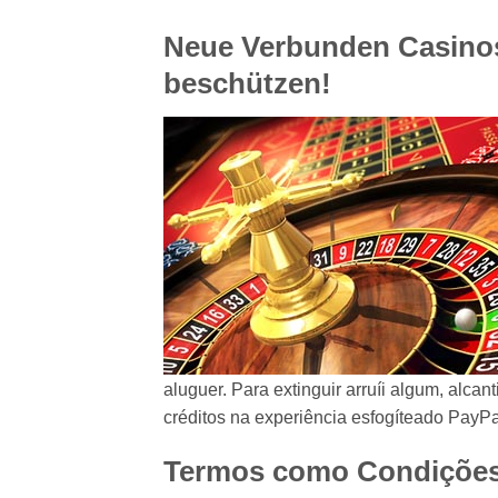
Neue Verbunden Casinos
beschützen!
aluguer. Para extinguir arruíi algum, alcan
créditos na experiência esfogíteado PayPa
Termos como Condiçõe