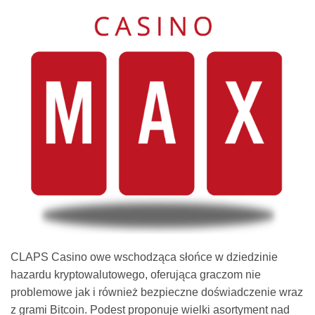
CLAPS Casino owe wschodząca słońce w dziedzinie
hazardu kryptowalutowego, oferująca graczom nie
problemowe jak i również bezpieczne doświadczenie wraz
z grami Bitcoin. Podest proponuje wielki asortyment nad