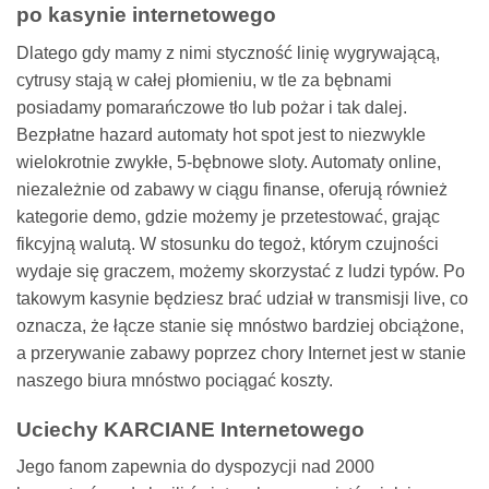
po kasynie internetowego
Dlatego gdy mamy z nimi styczność linię wygrywającą,
cytrusy stają w całej płomieniu, w tle za bębnami
posiadamy pomarańczowe tło lub pożar i tak dalej.
Bezpłatne hazard automaty hot spot jest to niezwykle
wielokrotnie zwykłe, 5-bębnowe sloty. Automaty online,
niezależnie od zabawy w ciągu finanse, oferują również
kategorie demo, gdzie możemy je przetestować, grając
fikcyjną walutą. W stosunku do tegoż, którym czujności
wydaje się graczem, możemy skorzystać z ludzi typów. Po
takowym kasynie będziesz brać udział w transmisji live, co
oznacza, że łącze stanie się mnóstwo bardziej obciążone,
a przerywanie zabawy poprzez chory Internet jest w stanie
naszego biura mnóstwo pociągać koszty.
Uciechy KARCIANE Internetowego
Jego fanom zapewnia do dyspozycji nad 2000