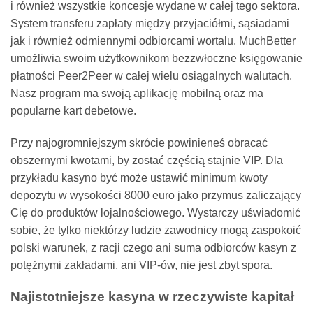
i również wszystkie koncesje wydane w całej tego sektora.
System transferu zapłaty między przyjaciółmi, sąsiadami
jak i również odmiennymi odbiorcami wortalu. MuchBetter
umożliwia swoim użytkownikom bezzwłoczne księgowanie
płatności Peer2Peer w całej wielu osiągalnych walutach.
Nasz program ma swoją aplikację mobilną oraz ma
popularne kart debetowe.
Przy najogromniejszym skrócie powinieneś obracać
obszernymi kwotami, by zostać częścią stajnie VIP. Dla
przykładu kasyno być może ustawić minimum kwoty
depozytu w wysokości 8000 euro jako przymus zaliczający
Cię do produktów lojalnościowego. Wystarczy uświadomić
sobie, że tylko niektórzy ludzie zawodnicy mogą zaspokoić
polski warunek, z racji czego ani suma odbiorców kasyn z
potężnymi zakładami, ani VIP-ów, nie jest zbyt spora.
Najistotniejsze kasyna w rzeczywiste kapitał