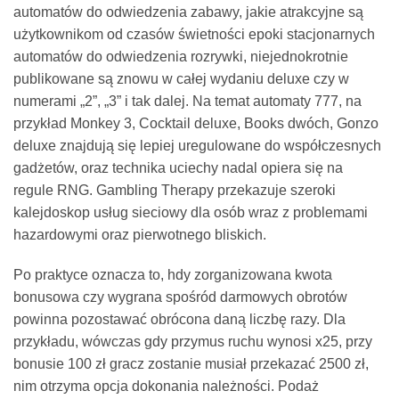
automatów do odwiedzenia zabawy, jakie atrakcyjne są
użytkownikom od czasów świetności epoki stacjonarnych
automatów do odwiedzenia rozrywki, niejednokrotnie
publikowane są znowu w całej wydaniu deluxe czy w
numerami „2”, „3” i tak dalej. Na temat automaty 777, na
przykład Monkey 3, Cocktail deluxe, Books dwóch, Gonzo
deluxe znajdują się lepiej uregulowane do współczesnych
gadżetów, oraz technika uciechy nadal opiera się na
regule RNG. Gambling Therapy przekazuje szeroki
kalejdoskop usług sieciowy dla osób wraz z problemami
hazardowymi oraz pierwotnego bliskich.
Po praktyce oznacza to, hdy zorganizowana kwota
bonusowa czy wygrana spośród darmowych obrotów
powinna pozostawać obrócona daną liczbę razy. Dla
przykładu, wówczas gdy przymus ruchu wynosi x25, przy
bonusie 100 zł gracz zostanie musiał przekazać 2500 zł,
nim otrzyma opcja dokonania należności. Podaż