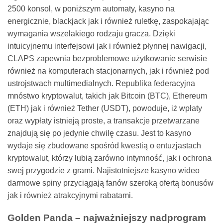
2500 konsol, w poniższym automaty, kasyno na
energicznie, blackjack jak i również ruletkę, zaspokajając
wymagania wszelakiego rodzaju gracza. Dzięki
intuicyjnemu interfejsowi jak i również płynnej nawigacji,
CLAPS zapewnia bezproblemowe użytkowanie serwisie
również na komputerach stacjonarnych, jak i również pod
ustrojstwach multimedialnych. Republika federacyjna
mnóstwo kryptowalut, takich jak Bitcoin (BTC), Ethereum
(ETH) jak i również Tether (USDT), powoduje, iż wpłaty
oraz wypłaty istnieją proste, a transakcje przetwarzane
znajdują się po jedynie chwilę czasu. Jest to kasyno
wydaje się zbudowane spośród kwestią o entuzjastach
kryptowalut, którzy lubią zarówno intymność, jak i ochrona
swej przygodzie z grami. Najistotniejsze kasyno wideo
darmowe spiny przyciągają fanów szeroką ofertą bonusów
jak i również atrakcyjnymi rabatami.
Golden Panda – najważniejszy nadprogram