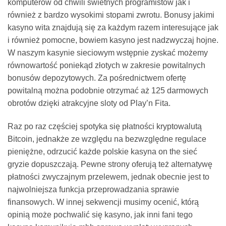
komputerów od chwili świetnych programistów jak i
również z bardzo wysokimi stopami zwrotu. Bonusy jakimi
kasyno wita znajdują się za każdym razem interesujące jak
i również pomocne, bowiem kasyno jest nadzwyczaj hojne.
W naszym kasynie sieciowym wstępnie zyskać możemy
równowartość poniekąd złotych w zakresie powitalnych
bonusów depozytowych. Za pośrednictwem ofertę
powitalną można podobnie otrzymać aż 125 darmowych
obrotów dzięki atrakcyjne sloty od Play’n Fita.
Raz po raz częściej spotyka się płatności kryptowalutą
Bitcoin, jednakże ze względu na bezwzględne regulace
pieniężne, odrzucić każde polskie kasyna on the sieć
gryzie dopuszczają. Pewne strony oferują też alternatywę
płatności zwyczajnym przelewem, jednak obecnie jest to
najwolniejsza funkcja przeprowadzania sprawie
finansowych. W innej sekwencji musimy ocenić, którą
opinią może pochwalić się kasyno, jak inni fani tego