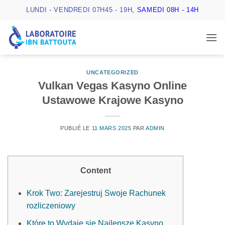
Passer
LUNDI - VENDREDI 07H45 - 19H
, SAMEDI 08H - 14H
au
contenu
UNCATEGORIZED
Vulkan Vegas Kasyno Online
Ustawowe Krajowe Kasyno
PUBLIÉ LE
11 MARS 2025
PAR
ADMIN
Content
Krok Two: Zarejestruj Swoje Rachunek
rozliczeniowy
Które to Wydaje się Najlepsze Kasyno