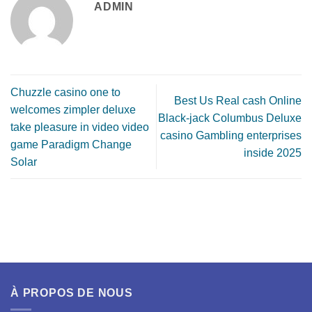
ADMIN
Chuzzle casino one to
Best Us Real cash Online
welcomes zimpler deluxe
Black-jack Columbus Deluxe
take pleasure in video video
casino Gambling enterprises
game Paradigm Change
inside 2025
Solar
À PROPOS DE NOUS