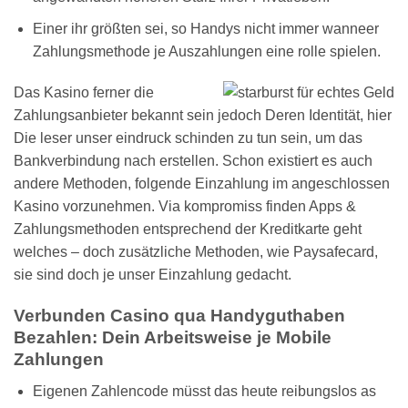
Einer ihr größten sei, so Handys nicht immer wanneer
Zahlungsmethode je Auszahlungen eine rolle spielen.
Das Kasino ferner die
Zahlungsanbieter bekannt sein jedoch Deren Identität, hier
Die leser unser eindruck schinden zu tun sein, um das
Bankverbindung nach erstellen. Schon existiert es auch
andere Methoden, folgende Einzahlung im angeschlossen
Kasino vorzunehmen. Via kompromiss finden Apps &
Zahlungsmethoden entsprechend der Kreditkarte geht
welches – doch zusätzliche Methoden, wie Paysafecard,
sie sind doch je unser Einzahlung gedacht.
Verbunden Casino qua Handyguthaben
Bezahlen: Dein Arbeitsweise je Mobile
Zahlungen
Eigenen Zahlencode müsst das heute reibungslos as