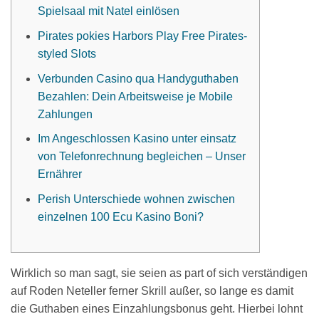
Spielsaal mit Natel einlösen
Pirates pokies Harbors Play Free Pirates-
styled Slots
Verbunden Casino qua Handyguthaben
Bezahlen: Dein Arbeitsweise je Mobile
Zahlungen
Im Angeschlossen Kasino unter einsatz
von Telefonrechnung begleichen – Unser
Ernährer
Perish Unterschiede wohnen zwischen
einzelnen 100 Ecu Kasino Boni?
Wirklich so man sagt, sie seien as part of sich verständigen
auf Roden Neteller ferner Skrill außer, so lange es damit
die Guthaben eines Einzahlungsbonus geht. Hierbei lohnt