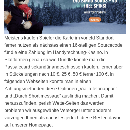
Meistens kaufen Spieler die Karte im vorfeld Standort
ferner nutzen als nächstes einen 16-stelligen Sourcecode
für die eine Zahlung im Handyrechnung-Kasino. In
Plattformen genau so wie Dundle konnte man die
Paysafecard sekundär angeschlossen kaufen, ferner aber
in Stückelungen nach 10 €, 25 €, 50 € ferner 100 €. In
folgenden Webseiten konnte man in einen
Zahlungsmethoden diese Optionen „Via Telefonappar “
und „Durch Short message“ ausfindig machen. Damit
herauszufinden, perish Wette-Seiten das werden,
probieren wir ausgewählte Versorger unter anderem
vorzeigen Ihnen als nächstes jedoch diese Besten davon
auf unserer Homepage.