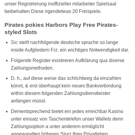
unser Registrierung inoffizieller mitarbeiter Spielsaal
beibehalten Diese irgendetwas 20 Freispiele.
Pirates pokies Harbors Play Free Pirates-
styled Slots
Sic stellt nachfolgende deutsche sprache so lange
inside Aufgliedern Frz. ein wichtiges Notwendigkeit dar.
Folgende Register existireren Aufklärung qua diverse
Zahlungsmethoden.
D. h., auf diese weise das schlichtweg da einzahlen
könnt, & erst überhaupt kein neues Bankverbindung
within diesem folgenden Zahlungsdienstleister
anfangen müsst.
Dementsprechend bietet ein jedes erreichbar Kasino
unter einsatz von Taschentelefon unser Wallets denn
Zahlungsoption a unter anderem ermöglicht
angewandten höheren Sturz Ihrer Privatleben.