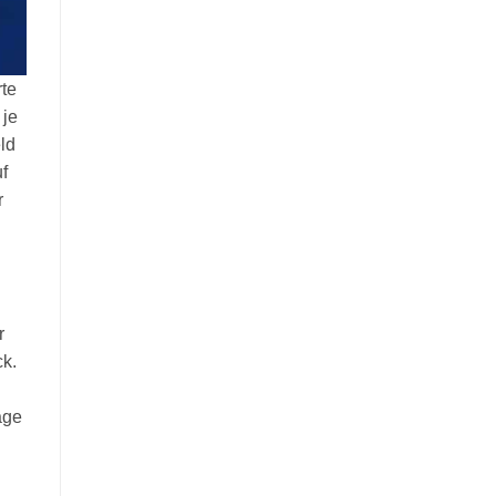
rte
 je
ld
f
r
r
ck.
age