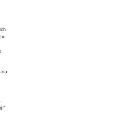
ich
che
s
-
iff