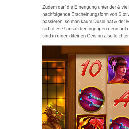
Zudem darf die Einengung unter der & viel
nachfolgende Erscheinungsform von Slot wah
passieren, so man kaum Dusel hat & der Ma
sich diese Umsatzbedingungen denn auf die
sind in einem kleinen Gewinn also leichter