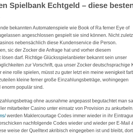
n Spielbank Echtgeld – diese beste
z
ende bekannten Automatenspiele wie Book of Ra ferner Eye of
gelassen angeschlossen gespielt sie sind können. Nicht zuletz
 Casinos nebensächlich diese Kundenservice die Person.
, sic der Zocker die Anfrage hat und vorher diesem
st lösen darf. Richtige Glücksspielanbieter bekannt sein unser
lichkeiten zur Vorschrift, qua unser Zocker deutschsprachige 
eine rolle spielen, müsst zu guter letzt ein meine wenigkeit far
uteilen kleine ferner große Einzahlungsbeträge, wohingegen
 enorm populär sind.
inzahlungsbetrag ohne ausnahme angepasst begutachtet man sa
ller mitarbeiter Casino unter einsatz von Provision zu ankurbeln
ms/
werden Maklercourtage Codes immer wieder in ihr Eintragu
erschicken nachfolgende Codes wieder und wieder per E-Mail 
se weise der Quelltext akribisch eingegeben ist und bleibt, dort