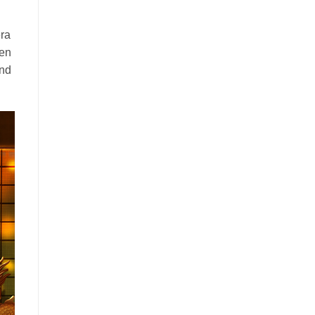
era
ren
und