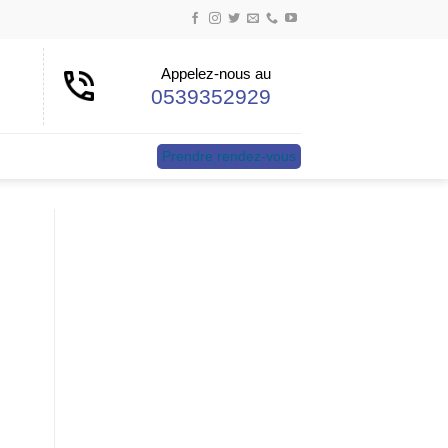
Appelez-nous au
0539352929
Prendre rendez-vous