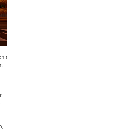
hlt
ht
r
e
e
n,