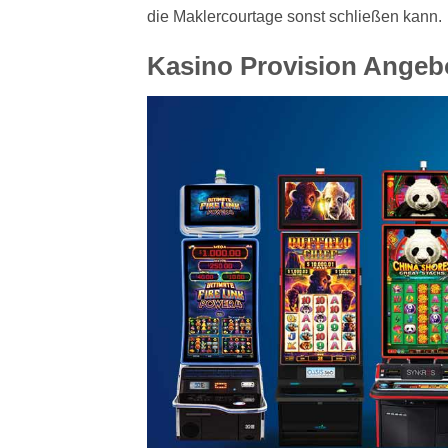
die Maklercourtage sonst schließen kann.
Kasino Provision Angeb