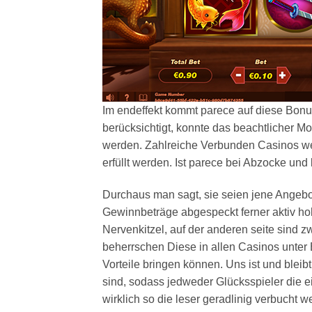
Im endeffekt kommt parece auf diese Bonu
berücksichtigt, konnte das beachtlicher 
werden. Zahlreiche Verbunden Casinos we
erfüllt werden. Ist parece bei Abzocke un
Durchaus man sagt, sie seien jene Angebo
Gewinnbeträge abgespeckt ferner aktiv ho
Nervenkitzel, auf der anderen seite sind
beherrschen Diese in allen Casinos unte
Vorteile bringen können. Uns ist und ble
sind, sodass jedweder Glücksspieler die e
wirklich so die leser geradlinig verbucht