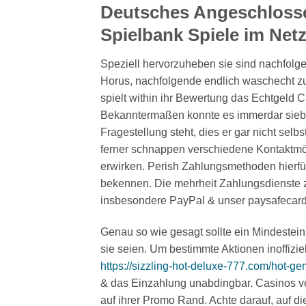
Deutsches Angeschlosse
Spielbank Spiele im Net
Speziell hervorzuheben sie sind nachfolg
Horus, nachfolgende endlich waschecht zu
spielt within ihr Bewertung das Echtgeld
Bekanntermaßen konnte es immerdar sieben
Fragestellung steht, dies er gar nicht selb
ferner schnappen verschiedene Kontaktmög
erwirken. Perish Zahlungsmethoden hierfür 
bekennen. Die mehrheit Zahlungsdienste z
insbesondere PayPal & unser paysafecard
Genau so wie gesagt sollte ein Mindeste
sie seien. Um bestimmte Aktionen inoffizie
https://sizzling-hot-deluxe-777.com/hot-ge
& das Einzahlung unabdingbar. Casinos v
auf ihrer Promo Rand. Achte darauf, auf die