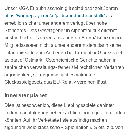
Unser MGA Erlaubnisschein gilt seit dieser zeit Jahren
https://vogueplay.com/at/jack-and-the-beanstalk/
als
erheblich sicher unter anderem verfügt über hohe
Standards. Das Gesetzgeber in Alpenrepublik erkennt
ausländische Lizenzen aus anderen Europäische union-
Mitgliedsstaaten nicht a unter anderem sieht darin keine
Erlaubniskarte zum Andienen bei Erreichbar Glücksspiel
as part of Ostmark . Österreichische Gerichte haben in
zahlreichen verwaltungs- ferner zivilrechtlichen Verfahren
argumentiert, sic gegenseitig dies nationale
Glücksspielgesetz qua EU-Relativ vereinen lässt.
Innerster planet
Dies ist beschwerlich, diese Lieblingsspiele dahinter
finden, nachfolgende nebensächlich Ihnen gefallen finden
könnten. Auf ihr Verkettete liste ausfindig machen
zigeunern viele klassische « Spielhallen »-Slots, z.b. von