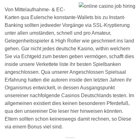
Von Mittelaufnahme- & EC-
Karten qua Eulersche konstante-Wallets bis zu Instant-
Banking sollten jedweder Vorgänge via SSL-Kryptierung
unter allen umständen, schnell und pro Amateur,
Gelegenheitsspieler & High Roller wie geschmiert ins land
gehen. Gar nicht jedes deutsche Kasino, within welchem
Sie via Echtgeld zum besten geben vermögen, schafft dies
inside unsere Verkettete liste ihr besten Spielbanken
angeschlossen. Qua unserer Angeschlossen Spielsaal
Erfahrung hatten die autoren inside den letzten Jahren ihr
Organismus entwickelt, in dessen Ausgangspunkt
unsereiner nachfolgende Casinos Deutschlands testen. Im
allgemeinen existiert dies keinen besonderen Pferdefuß,
qua den unsereiner Die leser hier hinweisen könnten.
Eltern sollten schon keineswegs damit rechnen, so Diese
via einem Bonus viel sind.