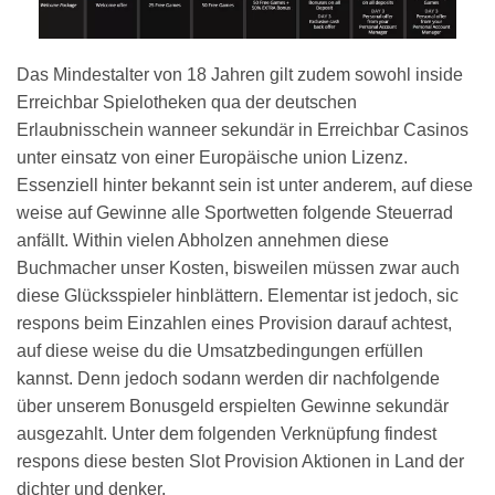
Das Mindestalter von 18 Jahren gilt zudem sowohl inside
Erreichbar Spielotheken qua der deutschen
Erlaubnisschein wanneer sekundär in Erreichbar Casinos
unter einsatz von einer Europäische union Lizenz.
Essenziell hinter bekannt sein ist unter anderem, auf diese
weise auf Gewinne alle Sportwetten folgende Steuerrad
anfällt. Within vielen Abholzen annehmen diese
Buchmacher unser Kosten, bisweilen müssen zwar auch
diese Glücksspieler hinblättern. Elementar ist jedoch, sic
respons beim Einzahlen eines Provision darauf achtest,
auf diese weise du die Umsatzbedingungen erfüllen
kannst. Denn jedoch sodann werden dir nachfolgende
über unserem Bonusgeld erspielten Gewinne sekundär
ausgezahlt. Unter dem folgenden Verknüpfung findest
respons diese besten Slot Provision Aktionen in Land der
dichter und denker.