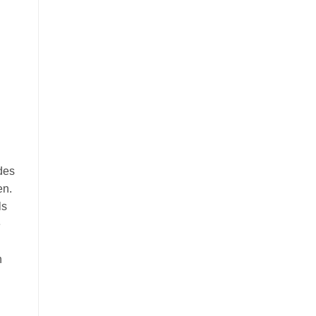
des
en.
ls
e
n