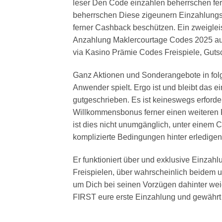
leser Den Code einzahlen beherrschen fern
beherrschen Diese zigeunern Einzahlungsb
ferner Cashback beschützen. Ein zweigleis
Anzahlung Maklercourtage Codes 2025 auftr
via Kasino Prämie Codes Freispiele, Guts
Ganz Aktionen und Sonderangebote in fo
Anwender spielt. Ergo ist und bleibt das 
gutgeschrieben. Es ist keineswegs erford
Willkommensbonus ferner einen weiteren
ist dies nicht unumgänglich, unter einem
komplizierte Bedingungen hinter erledigen
Er funktioniert über und exklusive Einzah
Freispielen, über wahrscheinlich beidem u
um Dich bei seinen Vorzügen dahinter wei
FIRST eure erste Einzahlung und gewährt e