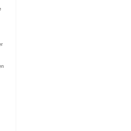
e
er
en