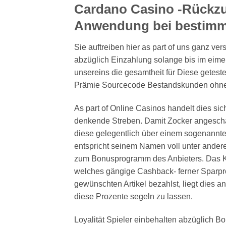
Cardano Casino -Rückzug
Anwendung bei bestim
Sie auftreiben hier as part of uns ganz 
abzüglich Einzahlung solange bis im eimer
unsereins die gesamtheit für Diese getes
Prämie Sourcecode Bestandskunden ohne
As part of Online Casinos handelt dies si
denkende Streben. Damit Zocker angescha
diese gelegentlich über einem sogenann
entspricht seinem Namen voll unter ande
zum Bonusprogramm des Anbieters. Das K
welches gängige Cashback- ferner Sparp
gewünschten Artikel bezahlst, liegt dies 
diese Prozente segeln zu lassen.
Loyalität Spieler einbehalten abzüglich Bo