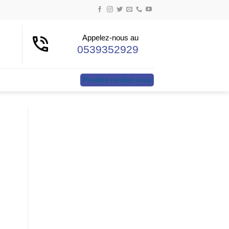
Appelez-nous au
0539352929
Prendre rendez-vous