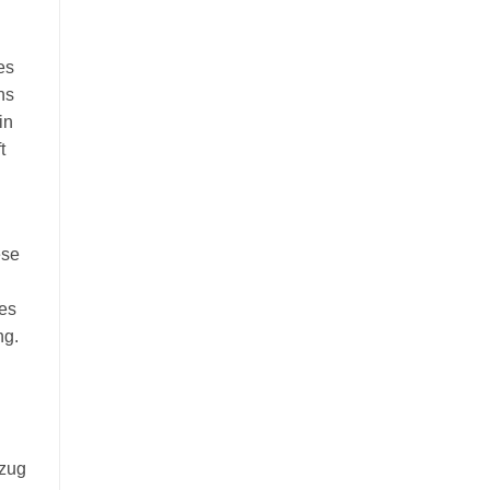
es
ns
in
t
ese
des
ng.