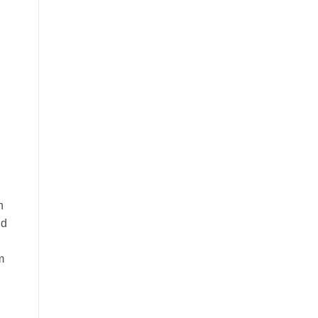
n
nd
m