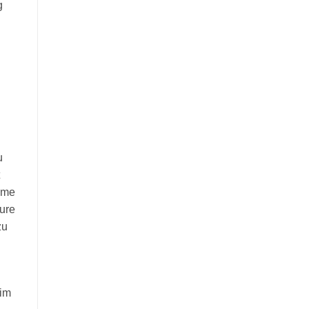
u
mme
ture
zu
 im