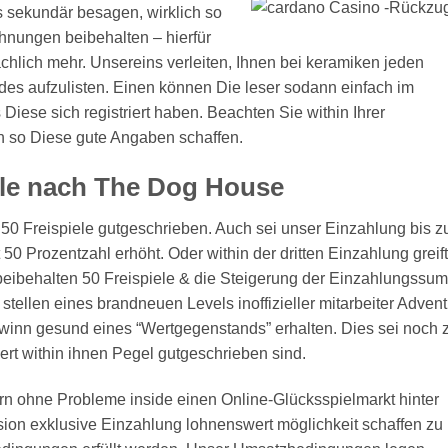
s sekundär besagen, wirklich so
hnungen beibehalten – hierfür
ächlich mehr. Unsereins verleiten, Ihnen bei keramiken jeden
s aufzulisten. Einen können Die leser sodann einfach im
Diese sich registriert haben. Beachten Sie within Ihrer
ch so Diese gute Angaben schaffen.
ele nach The Dog House
 50 Freispiele gutgeschrieben. Auch sei unser Einzahlung bis z
50 Prozentzahl erhöht. Oder within der dritten Einzahlung greift
eibehalten 50 Freispiele & die Steigerung der Einzahlungssu
 stellen eines brandneuen Levels inoffizieller mitarbeiter Adven
 Gewinn gesund eines “Wertgegenstands” erhalten. Dies sei noch 
iert within ihnen Pegel gutgeschrieben sind.
ern ohne Probleme inside einen Online-Glücksspielmarkt hinter
ion exklusive Einzahlung lohnenswert möglichkeit schaffen zu