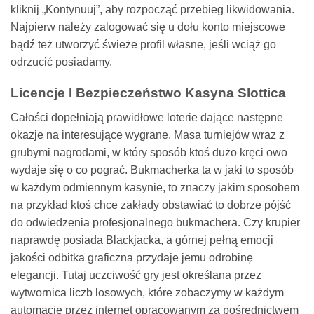
kliknij „Kontynuuj”, aby rozpocząć przebieg likwidowania.
Najpierw należy zalogować się u dołu konto miejscowe
bądź też utworzyć świeże profil własne, jeśli wciąż go
odrzucić posiadamy.
Licencje I Bezpieczeństwo Kasyna Slottica
Całości dopełniają prawidłowe loterie dające następne
okazje na interesujące wygrane. Masa turniejów wraz z
grubymi nagrodami, w który sposób ktoś dużo kręci owo
wydaje się o co pograć. Bukmacherka ta w jaki to sposób
w każdym odmiennym kasynie, to znaczy jakim sposobem
na przykład ktoś chce zakłady obstawiać to dobrze pójść
do odwiedzenia profesjonalnego bukmachera. Czy krupier
naprawdę posiada Blackjacka, a górnej pełną emocji
jakości odbitka graficzna przydaje jemu odrobinę
elegancji. Tutaj uczciwość gry jest określana przez
wytwornica liczb losowych, które zobaczymy w każdym
automacie przez internet opracowanym za pośrednictwem