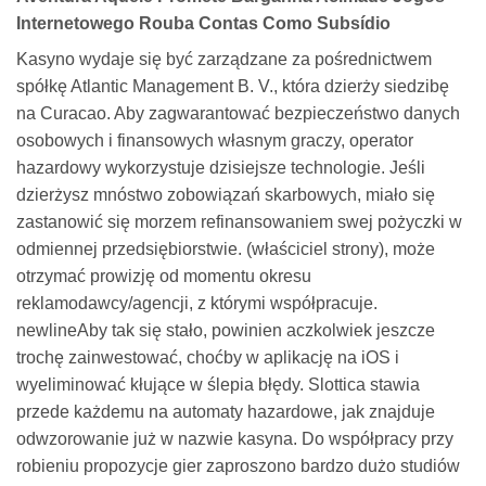
Internetowego Rouba Contas Como Subsídio
Kasyno wydaje się być zarządzane za pośrednictwem
spółkę Atlantic Management B. V., która dzierży siedzibę
na Curacao. Aby zagwarantować bezpieczeństwo danych
osobowych i finansowych własnym graczy, operator
hazardowy wykorzystuje dzisiejsze technologie. Jeśli
dzierżysz mnóstwo zobowiązań skarbowych, miało się
zastanowić się morzem refinansowaniem swej pożyczki w
odmiennej przedsiębiorstwie. (właściciel strony), może
otrzymać prowizję od momentu okresu
reklamodawcy/agencji, z którymi współpracuje.
newlineAby tak się stało, powinien aczkolwiek jeszcze
trochę zainwestować, choćby w aplikację na iOS i
wyeliminować kłujące w ślepia błędy. Slottica stawia
przede każdemu na automaty hazardowe, jak znajduje
odwzorowanie już w nazwie kasyna. Do współpracy przy
robieniu propozycje gier zaproszono bardzo dużo studiów