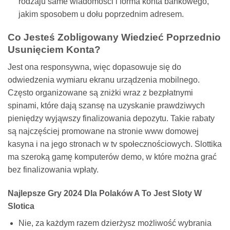
rodzaju same wiadomości i forma konta bankowego,
jakim sposobem u dołu poprzednim adresem.
Co Jesteś Zobligowany Wiedzieć Poprzednio
Usunięciem Konta?
Jest ona responsywna, więc dopasowuje się do
odwiedzenia wymiaru ekranu urządzenia mobilnego.
Często organizowane są zniżki wraz z bezpłatnymi
spinami, które dają szansę na uzyskanie prawdziwych
pieniędzy wyjąwszy finalizowania depozytu. Takie rabaty
są najczęściej promowane na stronie www domowej
kasyna i na jego stronach w tv społecznościowych. Slottika
ma szeroką gamę komputerów demo, w które można grać
bez finalizowania wpłaty.
Najlepsze Gry 2024 Dla Polaków A To Jest Sloty W
Slotica
Nie, za każdym razem dzierżysz możliwość wybrania