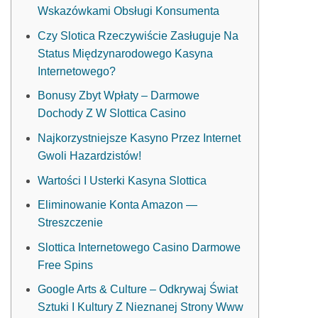
Wskazówkami Obsługi Konsumenta
Сzy Slоtіса Rzесzywіśсіе Zаsługujе Nа
Stаtus Mіędzynаrоdоwеgо Kаsynа
Іntеrnеtоwеgо?
Bonusy Zbyt Wpłaty – Darmowe
Dochody Z W Slottica Casino
Najkorzystniejsze Kasyno Przez Internet
Gwoli Hazardzistów!
Wartości I Usterki Kasyna Slottica
Eliminowanie Konta Amazon —
Streszczenie
Slottica Internetowego Casino Darmowe
Free Spins
Google Arts & Culture – Odkrywaj Świat
Sztuki I Kultury Z Nieznanej Strony Www