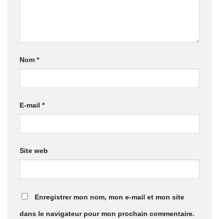
Nom
*
E-mail
*
Site web
Enregistrer mon nom, mon e-mail et mon site
dans le navigateur pour mon prochain commentaire.