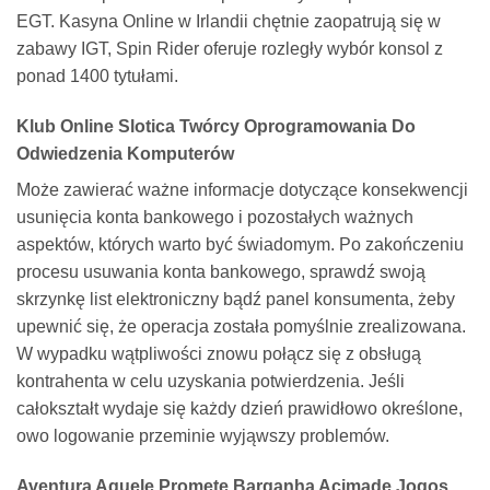
EGT. Kasyna Online w Irlandii chętnie zaopatrują się w
zabawy IGT, Spin Rider oferuje rozległy wybór konsol z
ponad 1400 tytułami.
Klub Online Slotica Twórcy Oprogramowania Do
Odwiedzenia Komputerów
Może zawierać ważne informacje dotyczące konsekwencji
usunięcia konta bankowego i pozostałych ważnych
aspektów, których warto być świadomym. Po zakończeniu
procesu usuwania konta bankowego, sprawdź swoją
skrzynkę list elektroniczny bądź panel konsumenta, żeby
upewnić się, że operacja została pomyślnie zrealizowana.
W wypadku wątpliwości znowu połącz się z obsługą
kontrahenta w celu uzyskania potwierdzenia. Jeśli
całokształt wydaje się każdy dzień prawidłowo określone,
owo logowanie przeminie wyjąwszy problemów.
Aventura Aquele Promete Barganha Acimade Jogos