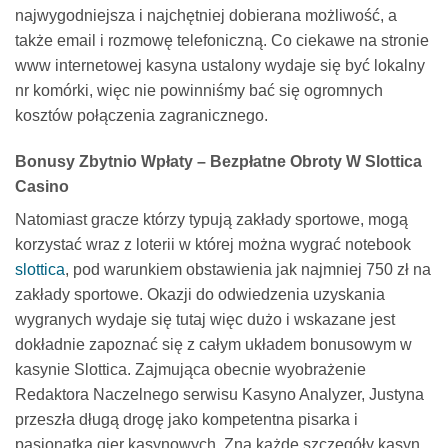
najwygodniejsza i najchętniej dobierana możliwość, a
także email i rozmowę telefoniczną. Co ciekawe na stronie
www internetowej kasyna ustalony wydaje się być lokalny
nr komórki, więc nie powinniśmy bać się ogromnych
kosztów połączenia zagranicznego.
Bonusy Zbytnio Wpłaty – Bezpłatne Obroty W Slottica
Casino
Natomiast gracze którzy typują zakłady sportowe, mogą
korzystać wraz z loterii w której można wygrać notebook
slottica
, pod warunkiem obstawienia jak najmniej 750 zł na
zakłady sportowe. Okazji do odwiedzenia uzyskania
wygranych wydaje się tutaj więc dużo i wskazane jest
dokładnie zapoznać się z całym układem bonusowym w
kasynie Slottica. Zajmująca obecnie wyobrażenie
Redaktora Naczelnego serwisu Kasyno Analyzer, Justyna
przeszła długą drogę jako kompetentna pisarka i
pasjonatka gier kasynowych. Zna każde szczegóły kasyn