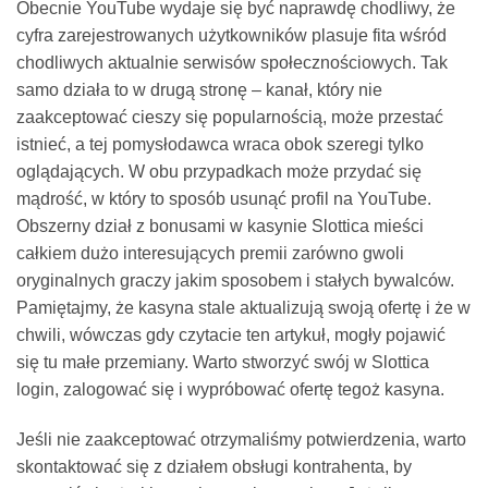
Obecnie YouTube wydaje się być naprawdę chodliwy, że
cyfra zarejestrowanych użytkowników plasuje fita wśród
chodliwych aktualnie serwisów społecznościowych. Tak
samo działa to w drugą stronę – kanał, który nie
zaakceptować cieszy się popularnością, może przestać
istnieć, a tej pomysłodawca wraca obok szeregi tylko
oglądających. W obu przypadkach może przydać się
mądrość, w który to sposób usunąć profil na YouTube.
Obszerny dział z bonusami w kasynie Slottica mieści
całkiem dużo interesujących premii zarówno gwoli
oryginalnych graczy jakim sposobem i stałych bywalców.
Pamiętajmy, że kasyna stale aktualizują swoją ofertę i że w
chwili, wówczas gdy czytacie ten artykuł, mogły pojawić
się tu małe przemiany. Warto stworzyć swój w Slottica
login, zalogować się i wypróbować ofertę tegoż kasyna.
Jeśli nie zaakceptować otrzymaliśmy potwierdzenia, warto
skontaktować się z działem obsługi kontrahenta, by