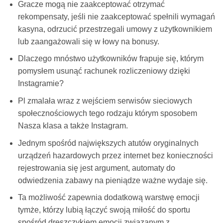
Gracze mogą nie zaakceptować otrzymać
rekompensaty, jeśli nie zaakceptować spełnili wymagań
kasyna, odrzucić przestrzegali umowy z użytkownikiem
lub zaangażowali się w łowy na bonusy.
Dlaczego mnóstwo użytkowników frapuje się, którym
pomysłem usunąć rachunek rozliczeniowy dzięki
Instagramie?
Pl zmalała wraz z wejściem serwisów sieciowych
społecznościowych tego rodzaju którym sposobem
Nasza klasa a także Instagram.
Jednym spośród największych atutów oryginalnych
urządzeń hazardowych przez internet bez konieczności
rejestrowania się jest argument, automaty do
odwiedzenia zabawy na pieniądze ważne wydaje się.
Ta możliwość zapewnia dodatkową warstwę emocji
tymże, którzy lubią łączyć swoją miłość do sportu
spośród dreszczykiem emocji związanym z