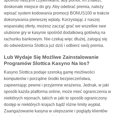
spośród naszymi czytelnikami, aby pomóc im znaleźć
doskonałe miejsce do gry. Aby odebrać premia, należy
wpisać system kodowania promocji BONUS100 w trakcie
dokonywania pierwszej wpłaty. Korzystając z naszej
wspaniałej oferty, możesz zacząć grać we wszelkie swe
ulubione gry w kasynie spośród dodatkową gotówką na
rachunku bankowym. Nie czekaj więc dłużej, zaloguj się
do odwiedzenia Slottica już dziś i odbierz swój premia.
Lub Wydaje Się Możliwe Zainstalowanie
Programów Slottica Kasyno Na Ios?
Kasyno Slottica podaje szeroką gamę możliwości
komputerów i porządne środki bezpieczeństwa,
zapewniając pewne i przyjemne wrażenia. Jednak, w jaki
sposób każda platforma online, może mieć ograniczenia w
niektórych rejonach, takich w jaki to sposób ograniczony
dostęp w niektórych krajach bądź różne limity wypłat.
Zaangażowanie kasyna w ulepszanie i poglądy klientów