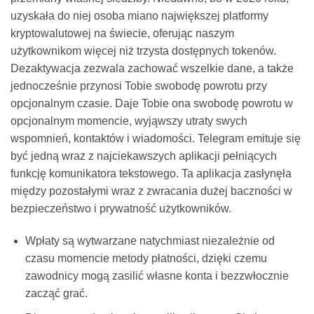
uzyskała do niej osoba miano największej platformy
kryptowalutowej na świecie, oferując naszym
użytkownikom więcej niż trzysta dostępnych tokenów.
Dezaktywacja zezwala zachować wszelkie dane, a także
jednocześnie przynosi Tobie swobodę powrotu przy
opcjonalnym czasie. Daje Tobie ona swobodę powrotu w
opcjonalnym momencie, wyjąwszy utraty swych
wspomnień, kontaktów i wiadomości. Telegram emituje się
być jedną wraz z najciekawszych aplikacji pełniących
funkcję komunikatora tekstowego. Ta aplikacja zasłynęła
między pozostałymi wraz z zwracania dużej baczności w
bezpieczeństwo i prywatność użytkowników.
Wpłaty są wytwarzane natychmiast niezależnie od
czasu momencie metody płatności, dzięki czemu
zawodnicy mogą zasilić własne konta i bezzwłocznie
zacząć grać.