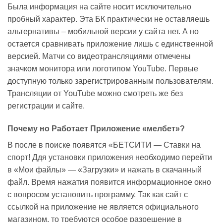
Была информация на сайте носит исключительно
пробный характер. Эта БК практически не оставляешь
альтернативы – мобильной версии у сайта нет. А но
остается сравнивать приложение лишь с единственной
версией. Матчи со видеотрансляциями отмечены
значком монитора или логотипом YouTube. Первые
доступную только зарегистрированным пользователям.
Трансляции от YouTube можно смотреть же без
регистрации и сайте.
Почему но Работает Приложение «мелбет»?
В после в поиске появятся «БЕТСИТИ — Ставки на
спорт! Ддя установки приложения необходимо перейти
в «Мои файлы» — «Загрузки» и нажать в скачанный
файл. Время нажатия появится информационное окно
с вопросом установить программу. Так как сайт с
ссылкой на приложение не является официального
магазином, то требуются особое разрешение в