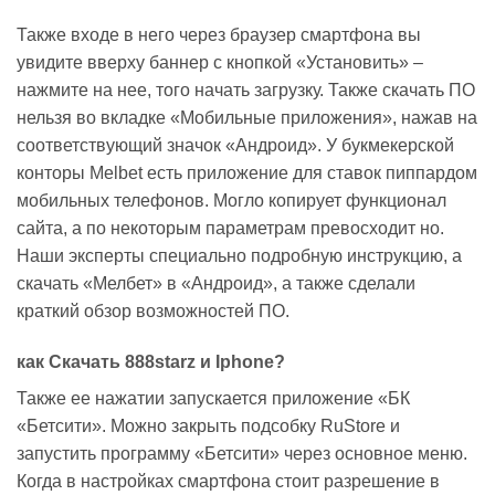
Также входе в него через браузер смартфона вы
увидите вверху баннер с кнопкой «Установить» –
нажмите на нее, того начать загрузку. Также скачать ПО
нельзя во вкладке «Мобильные приложения», нажав на
соответствующий значок «Андроид». У букмекерской
конторы Melbet есть приложение для ставок пиппардом
мобильных телефонов. Могло копирует функционал
сайта, а по некоторым параметрам превосходит но.
Наши эксперты специально подробную инструкцию, а
скачать «Мелбет» в «Андроид», а также сделали
краткий обзор возможностей ПО.
как Скачать 888starz и Iphone?
Также ее нажатии запускается приложение «БК
«Бетсити». Можно закрыть подсобку RuStore и
запустить программу «Бетсити» через основное меню.
Когда в настройках смартфона стоит разрешение в