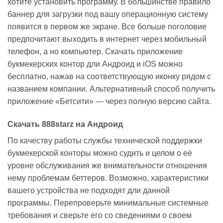
хотите установить программу. В большинстве правило
баннер для загрузки под вашу операционную систему
появится в первом же экране. Все больше поголовие
предпочитают выходить в интернет через мобильный
телефон, а но компьютер. Скачать приложение
букмекерских контор дли Андроид и iOS можно
бесплатно, нажав на соответствующую иконку рядом с
названием компании. Альтернативный способ получить
приложение «Бетсити» — через полную версию сайта.
Скачать 888starz на Андроид
По качеству работы службы технической поддержки
букмекерской конторы можно судить и целом о её
уровне обслуживания же внимательности отношения
нему проблемам беттеров. Возможно, характеристики
вашего устройства не подходят дли данной
программы. Перепроверьте минимальные системные
требования и сверьте его со сведениями о своем