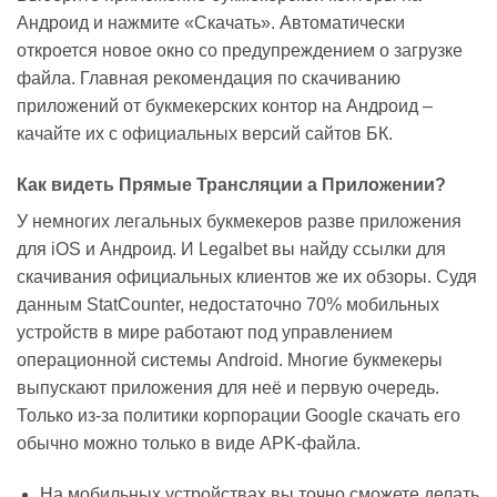
Андроид и нажмите «Скачать». Автоматически
откроется новое окно со предупреждением о загрузке
файла. Главная рекомендация по скачиванию
приложений от букмекерских контор на Андроид –
качайте их с официальных версий сайтов БК.
Как видеть Прямые Трансляции а Приложении?
У немногих легальных букмекеров разве приложения
для iOS и Андроид. И Legalbet вы найду ссылки для
скачивания официальных клиентов же их обзоры. Судя
данным StatCounter, недостаточно 70% мобильных
устройств в мире работают под управлением
операционной системы Android. Многие букмекеры
выпускают приложения для неё и первую очередь.
Только из-за политики корпорации Google скачать его
обычно можно только в виде APK-файла.
На мобильных устройствах вы точно сможете делать