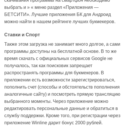
скачивания программы на смартфон необходимо
выбрать и » « меню раздел «Приложения —
БЕТСИТИ». Лучшие приложения БК для Андроид
можно найти в нашем рейтинге лучших букмекеров.
Ставки и Спорт
Также этом загрузка не занимает много долгое, а сами
программы доступны на бесплатной основе. В то же
время скачать с официальных сервисов Google не
получалось, так как поисковик запрещает
распространять программы для букмекеров. В
приложении есть возможности зарегистрироваться,
пополнить счет (способы и обстоятельств пополнения
аналогичные сайту) и посмотреть прямую трансляцию
выбранного моменты. Через приложение можно
редактировать персональные данные и обратиться в
службу поддержки. Кроме того, при регистрации через
приложение Winline дарит бонус 2000 рублей.