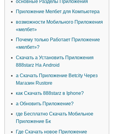
основные Разделы Приложения
Приложение Мелбет для Компьютера
возможности Мобильного Приложения
«мелбет»
Почему только Работает Приложение
«мелбет»?
Скачать а Установить Приложения
888starz На Android
а Скачать Приложение Betcity Через
Магазин Rustore
как Скачать 888starz в Iphone?
а Обновить Приложение?
где Бесплатно Скачать Мобильное
Приложение Бк
Где Скачать новое Приложение