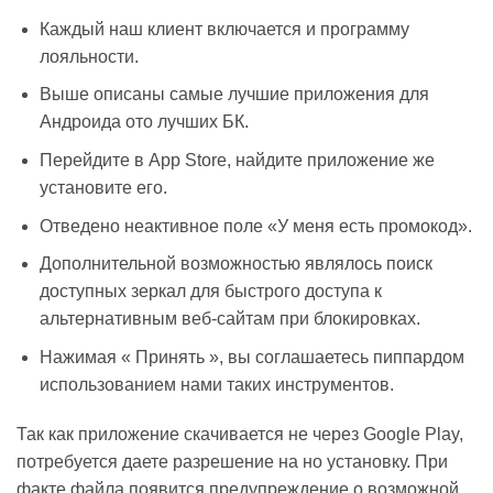
Каждый наш клиент включается и программу
лояльности.
Выше описаны самые лучшие приложения для
Андроида ото лучших БК.
Перейдите в App Store, найдите приложение же
установите его.
Отведено неактивное поле «У меня есть промокод».
Дополнительной возможностью являлось поиск
доступных зеркал для быстрого доступа к
альтернативным веб-сайтам при блокировках.
Нажимая « Принять », вы соглашаетесь пиппардом
использованием нами таких инструментов.
Так как приложение скачивается не через Google Play,
потребуется даете разрешение на но установку. При
факте файла появится предупреждение о возможной