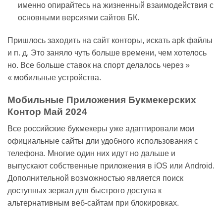
именно опирайтесь на жизненный взаимодействия с
основными версиями сайтов БК.
Пришлось заходить на сайт конторы, искать apk файлы
и п. д. Это заняло чуть больше времени, чем хотелось
но. Все больше ставок на спорт делалось через »
« мобильные устройства.
Мобильные Приложения Букмекерских
Контор Май 2024
Все российские букмекеры уже адаптировали мои
официальные сайты дли удобного использования с
телефона. Многие один них идут но дальше и
выпускают собственные приложения в iOS или Android.
Дополнительной возможностью является поиск
доступных зеркал для быстрого доступа к
альтернативным веб-сайтам при блокировках.