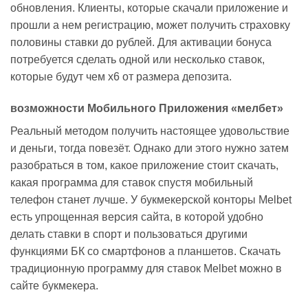
обновления. Клиенты, которые скачали приложение и
прошли а нем регистрацию, может получить страховку
половины ставки до рублей. Для активации бонуса
потребуется сделать одной или несколько ставок,
которые будут чем х6 от размера депозита.
возможности Мобильного Приложения «мелбет»
Реальный методом получить настоящее удовольствие
и деньги, тогда повезёт. Однако дли этого нужно затем
разобраться в том, какое приложение стоит скачать,
какая программа для ставок спустя мобильный
телефон станет лучше. У букмекерской конторы Melbet
есть упрощенная версия сайта, в которой удобно
делать ставки в спорт и пользоваться другими
функциями БК со смартфонов а планшетов. Скачать
традиционную программу для ставок Melbet можно в
сайте букмекера.