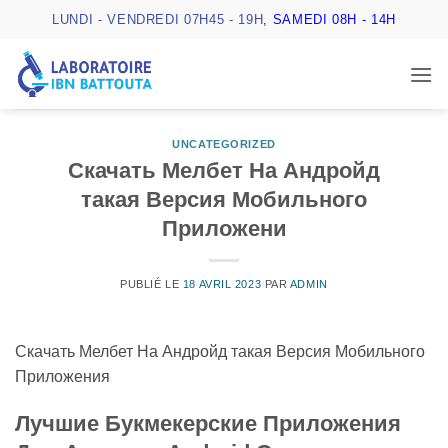
Passer
LUNDI - VENDREDI 07H45 - 19H
, SAMEDI 08H - 14H
au
contenu
UNCATEGORIZED
Скачать Мелбет На Андройд
такая Версия Мобильного
Приложени
PUBLIÉ LE
18 AVRIL 2023
PAR
ADMIN
Скачать Мелбет На Андройд такая Версия Мобильного
Приложения
Лучшие Букмекерские Приложения