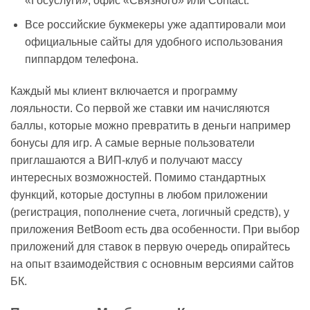
«Госуслуги», офис «Связного» или Contact.
Все российские букмекеры уже адаптировали мои
официальные сайты для удобного использования
пиппардом телефона.
Каждый мы клиент включается и программу
лояльности. Со первой же ставки им начисляются
баллы, которые можно превратить в деньги например
бонусы для игр. А самые верные пользователи
приглашаются а ВИП-клуб и получают массу
интересных возможностей. Помимо стандартных
функций, которые доступны в любом приложении
(регистрация, пополнение счета, логичный средств), у
приложения BetBoom есть два особенности. При выбор
приложений для ставок в первую очередь опирайтесь
на опыт взаимодействия с основным версиями сайтов
БК.