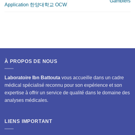
Gamblers
Application 한양대학교 OCW
À PROPOS DE NOUS
Laboratoire Ibn Battouta
vous accueille dans un cadre
médical spécialisé reconnu pour son expérience et son
expertise à offrir un service de qualité dans le domaine des
analyses médicales.
LIENS IMPORTANT