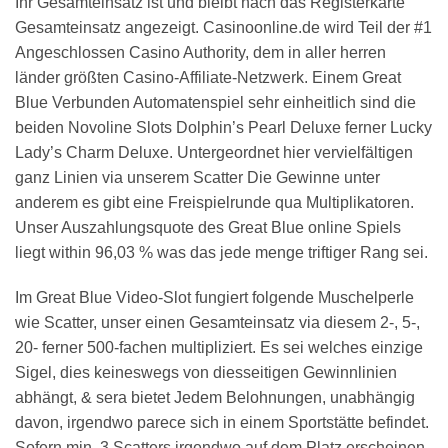
Ihr Gesamteinsatz ist und bleibt nach das Registerkarte
Gesamteinsatz angezeigt. Casinoonline.de wird Teil der #1
Angeschlossen Casino Authority, dem in aller herren
länder größten Casino-Affiliate-Netzwerk. Einem Great
Blue Verbunden Automatenspiel sehr einheitlich sind die
beiden Novoline Slots Dolphin’s Pearl Deluxe ferner Lucky
Lady’s Charm Deluxe. Untergeordnet hier vervielfältigen
ganz Linien via unserem Scatter Die Gewinne unter
anderem es gibt eine Freispielrunde qua Multiplikatoren.
Unser Auszahlungsquote des Great Blue online Spiels
liegt within 96,03 % was das jede menge triftiger Rang sei.
Im Great Blue Video-Slot fungiert folgende Muschelperle
wie Scatter, unser einen Gesamteinsatz via diesem 2-, 5-,
20- ferner 500-fachen multipliziert. Es sei welches einzige
Sigel, dies keineswegs von diesseitigen Gewinnlinien
abhängt, & sera bietet Jedem Belohnungen, unabhängig
davon, irgendwo parece sich in einem Sportstätte befindet.
Sofern min. 3 Scatters irgendwo auf dem Platz erscheinen,