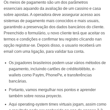
Os meios de pagamento são um dos parâmetros
essenciais aquando da avaliação de um cassino e casa
sobre apostas. A operadora deve assegurar acesso aos
sistemas de pagamento mais conocidos e mais usuais,
garantindo a preservação dos dados bancários do cliente.
Preenchido o formulário, u novo cliente terá que aceitar os
termos e condições e confirmar teu registro clicando nan
opção registrar-se. Depois disso, o usuario receberá um
email com uma ligação, para validar tua conta.
Os jogadores brasileiros podem usar vários métodos de
pagamento, incluindo cartões de crédito/débito, e-
wallets como Paytm, PhonePe, e transferências
bancárias.
Portanto, vamos mergulhar nos pontos e aprender
também sobre nossa proyecto.
Aqui operating-system times virtuais jogam, assim como