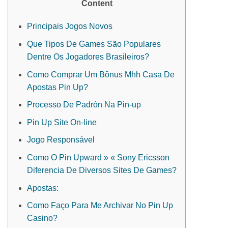
Content
Principais Jogos Novos
Que Tipos De Games São Populares
Dentre Os Jogadores Brasileiros?
Como Comprar Um Bônus Mhh Casa De
Apostas Pin Up?
Processo De Padrón Na Pin-up
Pin Up Site On-line
Jogo Responsável
Como O Pin Upward » « Sony Ericsson
Diferencia De Diversos Sites De Games?
Apostas:
Como Faço Para Me Archivar No Pin Up
Casino?