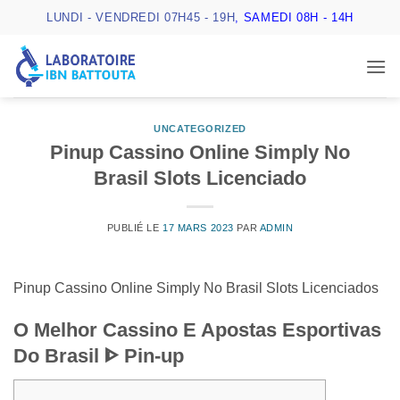
Passer
LUNDI - VENDREDI 07H45 - 19H
, SAMEDI 08H - 14H
au
contenu
UNCATEGORIZED
Pinup Cassino Online Simply No
Brasil Slots Licenciado
PUBLIÉ LE
17 MARS 2023
PAR
ADMIN
Pinup Cassino Online Simply No Brasil Slots Licenciados
O Melhor Cassino E Apostas Esportivas
Do Brasil ᐈ Pin-up