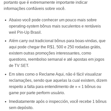
portanto que é extremamente importante indicar
informações confiáveis ​​sobre você.
Abaixo você pode conhecer um pouco mais sobre
operating-system bônus mais suculentos e rentáveis
weil Pin-Up Brasil.
Além carry out tradicional bônus para boas-vindas, que
aqui pode chegar the R$1. 500 e 250 rodadas grátis,
existem outras promoções interessantes, como
questions, reembolso semanal e até apostas em jogos
de TV SET.
Em sites como o Reclame Aqui, não é fácil visualizar
reclamações, sendo que aquelas la cual existem, dizem
respeito a falta para entendimento de » « 1 bônus ou
game por parte perform usuário.
Imediatamente após o inspección, você recebe 1 bônus
sem depósito.