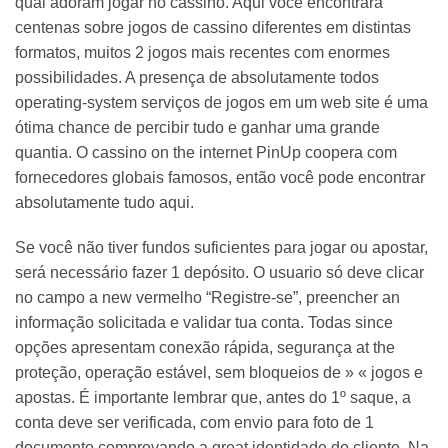
qual adoram jogar no cassino. Aqui você encontrará
centenas sobre jogos de cassino diferentes em distintas
formatos, muitos 2 jogos mais recentes com enormes
possibilidades. A presença de absolutamente todos
operating-system serviços de jogos em um web site é uma
ótima chance de percibir tudo e ganhar uma grande
quantia. O cassino on the internet PinUp coopera com
fornecedores globais famosos, então você pode encontrar
absolutamente tudo aqui.
Se você não tiver fundos suficientes para jogar ou apostar,
será necessário fazer 1 depósito. O usuario só deve clicar
no campo a new vermelho “Registre-se”, preencher an
informação solicitada e validar tua conta. Todas since
opções apresentam conexão rápida, segurança at the
proteção, operação estável, sem bloqueios de » « jogos e
apostas. É importante lembrar que, antes do 1º saque, a
conta deve ser verificada, com envio para foto de 1
documento comprovando a great identidade do cliente. Na