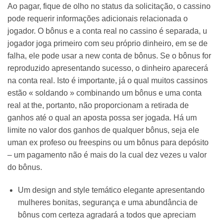
Ao pagar, fique de olho no status da solicitação, o cassino
pode requerir informações adicionais relacionada o
jogador. O bônus e a conta real no cassino é separada, u
jogador joga primeiro com seu próprio dinheiro, em se de
falha, ele pode usar a new conta de bônus. Se o bônus for
reproduzido apresentando sucesso, o dinheiro aparecerá
na conta real. Isto é importante, já o qual muitos cassinos
estão « soldando » combinando um bônus e uma conta
real at the, portanto, não proporcionam a retirada de
ganhos até o qual an aposta possa ser jogada. Há um
limite no valor dos ganhos de qualquer bônus, seja ele
uman ex profeso ou freespins ou um bônus para depósito
– um pagamento não é mais do la cual dez vezes u valor
do bônus.
Um design and style temático elegante apresentando
mulheres bonitas, segurança e uma abundância de
bônus com certeza agradará a todos que apreciam