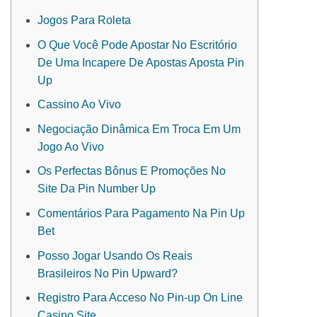
Jogos Para Roleta
O Que Você Pode Apostar No Escritório
De Uma Incapere De Apostas Aposta Pin
Up
Cassino Ao Vivo
Negociação Dinâmica Em Troca Em Um
Jogo Ao Vivo
Os Perfectas Bônus E Promoções No
Site Da Pin Number Up
Comentários Para Pagamento Na Pin Up
Bet
Posso Jogar Usando Os Reais
Brasileiros No Pin Upward?
Registro Para Acceso No Pin-up On Line
Casino Site