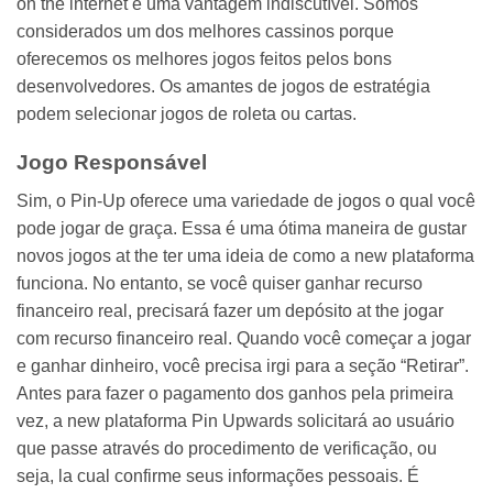
on the internet é uma vantagem indiscutível. Somos
considerados um dos melhores cassinos porque
oferecemos os melhores jogos feitos pelos bons
desenvolvedores. Os amantes de jogos de estratégia
podem selecionar jogos de roleta ou cartas.
Jogo Responsável
Sim, o Pin-Up oferece uma variedade de jogos o qual você
pode jogar de graça. Essa é uma ótima maneira de gustar
novos jogos at the ter uma ideia de como a new plataforma
funciona. No entanto, se você quiser ganhar recurso
financeiro real, precisará fazer um depósito at the jogar
com recurso financeiro real. Quando você começar a jogar
e ganhar dinheiro, você precisa irgi para a seção “Retirar”.
Antes para fazer o pagamento dos ganhos pela primeira
vez, a new plataforma Pin Upwards solicitará ao usuário
que passe através do procedimento de verificação, ou
seja, la cual confirme seus informações pessoais. É