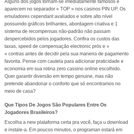
Alguns dos jogos tornam-se imediatamente famosos e
aparecem no separador « TOP » nos casinos PIN UP. Os
emuladores cependant avaliados e sobre alto nível
possuindo gráficos brilhantes, abordagem criativa e 1
sistema de recompensas não-padrão não passam
despercebidos pelos jogadores. Confira os custos das
taxas, speed de compensação electronic prós e »
« contras antes de decidir pela sua maneira de pagamento
favorita. Pense com cautela para adicionar praticidade e
economia em sua rotina zero cassino online escolhido.
Quer garantir diversão em tempo genuine, mas não
pretende abandonar o conforto que só encontramos no
meio de casa?
Que Tipos De Jogos São Populares Entre Os
Jogadores Brasileiros?
Escolha a new plataforma certa pra você, faça u download
e instale-a. Em poucos minutos, o programan estará em