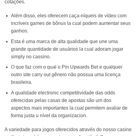
cotações.
Além disso, eles oferecem caça-níqueis de vídeo com
incríveis games de bônus la cual podem aumentar seus
ganhos.
Esta é uma marca de alta qualidade que une uma
grande quantidade de usuários la cual adoram jogar
simply no cassino.
O que faz com o qual o Pin Upwards Bet e qualquer
outro site carry out gênero não possua uma licença
brasileira.
A qualidade electronic competitividade das odds
oferecidas pelas casas de apostas são um dos
aspectos mais importantes la cual permitem avaliar de
forma justa u nível da organizacion.
A variedade para jogos oferecidos através do nosso casino