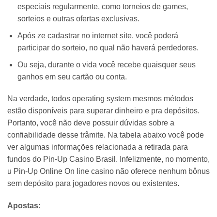
especiais regularmente, como torneios de games,
sorteios e outras ofertas exclusivas.
Após ze cadastrar no internet site, você poderá
participar do sorteio, no qual não haverá perdedores.
Ou seja, durante o vida você recebe quaisquer seus
ganhos em seu cartão ou conta.
Na verdade, todos operating system mesmos métodos
estão disponíveis para superar dinheiro e pra depósitos.
Portanto, você não deve possuir dúvidas sobre a
confiabilidade desse trâmite. Na tabela abaixo você pode
ver algumas informações relacionada a retirada para
fundos do Pin-Up Casino Brasil. Infelizmente, no momento,
u Pin-Up Online On line casino não oferece nenhum bônus
sem depósito para jogadores novos ou existentes.
Apostas: