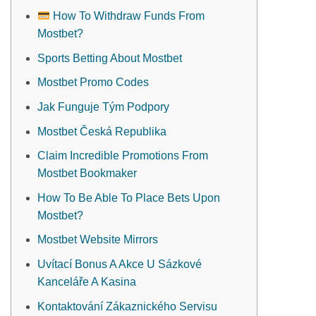
How To Withdraw Funds From
Mostbet?
Sports Betting About Mostbet
Mostbet Promo Codes
Jak Funguje Tým Podpory
Mostbet Česká Republika
Claim Incredible Promotions From
Mostbet Bookmaker
How To Be Able To Place Bets Upon
Mostbet?
Mostbet Website Mirrors
Uvítací Bonus A Akce U Sázkové
Kanceláře A Kasina
Kontaktování Zákaznického Servisu