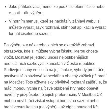
Jako přihlašovací jméno lze použít telefonní číslo nebo
e-mail – dle výběru.
V horním menus, které se nachází v záhlaví webu, si
můžete vybrat jazyk rozhraní, stáhnout aplikaci a vybrat
formát číselného sázení.
Po výběru » « některého z nich se okamžitě zobrazí
obrazovka, kde si můžete vybrat částku, kterou chcete
vložit. MostBet je jednou unces nejoblíbenějších
neoficiálních sázkových kanceláří v České republice.
Podívejme sony ericsson na její funkce, výhody pro hráče,
poctivost této sázkové kanceláře a obecný zážitek při hraní
na MostBet. Toto uživatelsky přívětivé rozhraní zajišťuje, že
hráči mohou rychle najít své oblíbené hry nebo objevit
nové hry přizpůsobené jejich preferencím. V Mostbet CZ
mohou noví hráči získat vstupní bonus na sázení nebo
hraní versus kasinu (na výběr) – až eight thousand Kč.