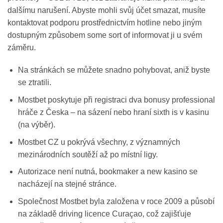
dalšímu narušení. Abyste mohli svůj účet smazat, musíte
kontaktovat podporu prostřednictvím hotline nebo jiným
dostupným způsobem some sort of informovat ji u svém
záměru.
Na stránkách se můžete snadno pohybovat, aniž byste
se ztratili.
Mostbet poskytuje při registraci dva bonusy professional
hráče z Česka – na sázení nebo hraní sixth is v kasinu
(na výběr).
Mostbet CZ u pokrývá všechny, z významných
mezinárodních soutěží až po místní ligy.
Autorizace není nutná, bookmaker a new kasino se
nacházejí na stejné stránce.
Společnost Mostbet byla založena v roce 2009 a působí
na základě driving licence Curaçao, což zajišťuje