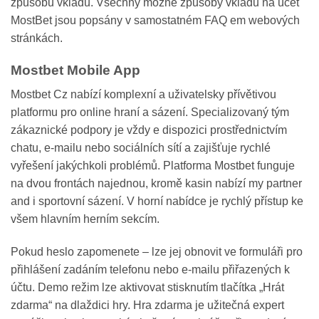
způsobu vkladu. Všechny možné způsoby vkladu na účet
MostBet jsou popsány v samostatném FAQ em webových
stránkách.
Mostbet Mobile App
Mostbet Cz nabízí komplexní a uživatelsky přívětivou
platformu pro online hraní a sázení. Specializovaný tým
zákaznické podpory je vždy e dispozici prostřednictvím
chatu, e-mailu nebo sociálních sítí a zajišťuje rychlé
vyřešení jakýchkoli problémů. Platforma Mostbet funguje
na dvou frontách najednou, kromě kasin nabízí my partner
and i sportovní sázení. V horní nabídce je rychlý přístup ke
všem hlavním herním sekcím.
Pokud heslo zapomenete – lze jej obnovit ve formuláři pro
přihlášení zadáním telefonu nebo e-mailu přiřazených k
účtu. Demo režim lze aktivovat stisknutím tlačítka „Hrát
zdarma“ na dlaždici hry. Hra zdarma je užitečná expert