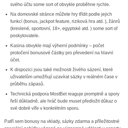
svého účtu some sort of obvykle proběhne rychle.
Na domovské stránce můžete hry třídit podle jejich
funkcí (bonus, jackpot feature, riziková hra atd. ), žánrů
(kreslené, sportovní, 18+, egyptské atd. ) some sort of
poskytovatele.
Kasina obvykle mají výherní podmínky – počet
protočení bonusové částky pro převedení na hlavní
účet.
K dispozici jsou také možnosti živého sázení, které
uživatelům umožňují uzavírat sázky v reálném čase v
průběhu zápasů.
Technická podpora MostBet reaguje promptně a spory
řeší důkladně, ale hráč bude muset předložit důkaz o
své dobré víře v konkrétním sporu.
Patří sem bonusy na vklady, sázky zdarma a příležitostné