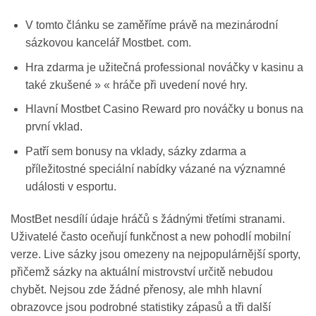
V tomto článku se zaměříme právě na mezinárodní
sázkovou kancelář Mostbet. com.
Hra zdarma je užitečná professional nováčky v kasinu a
také zkušené » « hráče při uvedení nové hry.
Hlavní Mostbet Casino Reward pro nováčky u bonus na
první vklad.
Patří sem bonusy na vklady, sázky zdarma a
příležitostné speciální nabídky vázané na významné
události v esportu.
MostBet nesdílí údaje hráčů s žádnými třetími stranami.
Uživatelé často oceňují funkčnost a new pohodlí mobilní
verze. Live sázky jsou omezeny na nejpopulárnější sporty,
přičemž sázky na aktuální mistrovství určitě nebudou
chybět. Nejsou zde žádné přenosy, ale mhh hlavní
obrazovce jsou podrobné statistiky zápasů a tři další