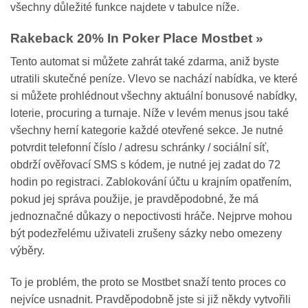
všechny důležité funkce najdete v tabulce níže.
Rakeback 20% In Poker Place Mostbet »
Tento automat si můžete zahrát také zdarma, aniž byste
utratili skutečné peníze. Vlevo se nachází nabídka, ve které
si můžete prohlédnout všechny aktuální bonusové nabídky,
loterie, procuring a turnaje. Níže v levém menus jsou také
všechny herní kategorie každé otevřené sekce. Je nutné
potvrdit telefonní číslo / adresu schránky / sociální síť,
obdrží ověřovací SMS s kódem, je nutné jej zadat do 72
hodin po registraci. Zablokování účtu u krajním opatřením,
pokud jej správa použije, je pravděpodobné, že má
jednoznačné důkazy o nepoctivosti hráče. Nejprve mohou
být podezřelému uživateli zrušeny sázky nebo omezeny
výběry.
To je problém, the proto se Mostbet snaží tento proces co
nejvíce usnadnit. Pravděpodobně jste si již někdy vytvořili