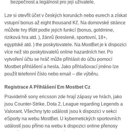
bezpečnost a legálnost pro její uživatele.
Lze si otevřít účet v českých korunách nebo eurech a získat
vstupní bonus až eight thousand Kč. Na domovské stránce
můžete hry třídit podle jejich funkcí (bonus, goldmine,
riziková hra atd. ), žánrů (kreslené, sportovní, 18+,
egyptské atd. ) the poskytovatele. Na MostBet je k dispozici
více než sto poskytovatelů online hazardních her. Po
vytvoření účtu se hráč může přihlásit do účtu pomocí
Mostbet přihlášení a hesla. Jako přihlašovací jméno lze
použít telefonní číslo nebo email – dle výběru.
Registrace A Přihlášení Em Mostbet Cz
Pravidelně sony ericsson zde hrají zápasy ve hrách, jako
jsou Counter-Strike, Dota 2, League regarding Legends a
Valorant. Všechny tyto události jsou k dispozici v sekci
eSporty na webu MostBet. U kybernetických sportovních
událostí jsou přímo na webu k dispozici online přenosy