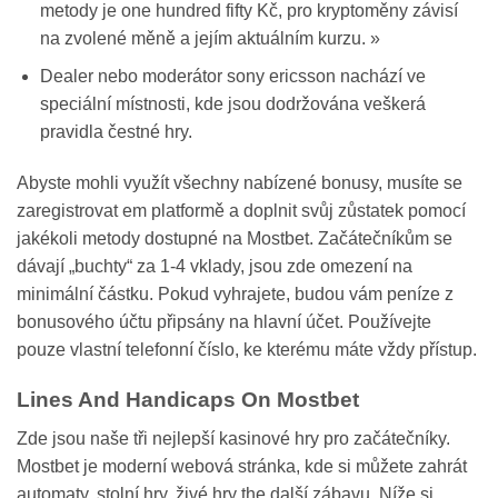
metody je one hundred fifty Kč, pro kryptoměny závisí
na zvolené měně a jejím aktuálním kurzu. »
Dealer nebo moderátor sony ericsson nachází ve
speciální místnosti, kde jsou dodržována veškerá
pravidla čestné hry.
Abyste mohli využít všechny nabízené bonusy, musíte se
zaregistrovat em platformě a doplnit svůj zůstatek pomocí
jakékoli metody dostupné na Mostbet. Začátečníkům se
dávají „buchty“ za 1-4 vklady, jsou zde omezení na
minimální částku. Pokud vyhrajete, budou vám peníze z
bonusového účtu připsány na hlavní účet. Používejte
pouze vlastní telefonní číslo, ke kterému máte vždy přístup.
Lines And Handicaps On Mostbet
Zde jsou naše tři nejlepší kasinové hry pro začátečníky.
Mostbet je moderní webová stránka, kde si můžete zahrát
automaty, stolní hry, živé hry the další zábavu. Níže si