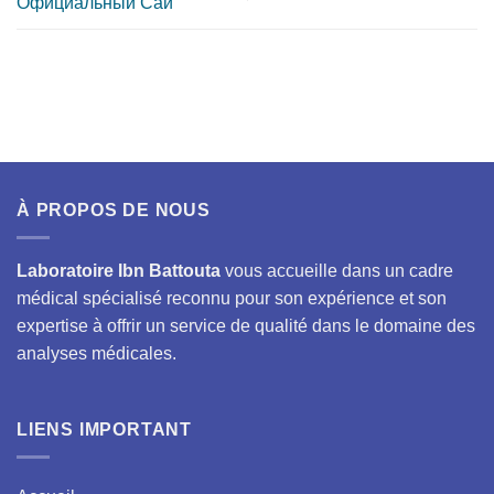
Официальный Сай
À PROPOS DE NOUS
Laboratoire Ibn Battouta
vous accueille dans un cadre
médical spécialisé reconnu pour son expérience et son
expertise à offrir un service de qualité dans le domaine des
analyses médicales.
LIENS IMPORTANT