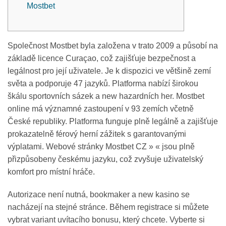
Mostbet
Společnost Mostbet byla založena v trato 2009 a působí na
základě licence Curaçao, což zajišťuje bezpečnost a
legálnost pro její uživatele. Je k dispozici ve většině zemí
světa a podporuje 47 jazyků. Platforma nabízí širokou
škálu sportovních sázek a new hazardních her. Mostbet
online má významné zastoupení v 93 zemích včetně
České republiky. Platforma funguje plně legálně a zajišťuje
prokazatelně férový herní zážitek s garantovanými
výplatami. Webové stránky Mostbet CZ » « jsou plně
přizpůsobeny českému jazyku, což zvyšuje uživatelský
komfort pro místní hráče.
Autorizace není nutná, bookmaker a new kasino se
nacházejí na stejné stránce. Během registrace si můžete
vybrat variant uvítacího bonusu, který chcete. Vyberte si