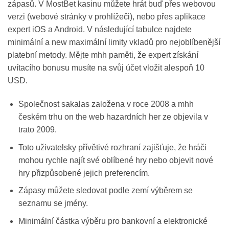
zápasů. V MostBet kasinu můžete hrát buď přes webovou
verzi (webové stránky v prohlížeči), nebo přes aplikace
expert iOS a Android. V následující tabulce najdete
minimální a new maximální limity vkladů pro nejoblíbenější
platební metody. Mějte mhh paměti, že expert získání
uvítacího bonusu musíte na svůj účet vložit alespoň 10
USD.
Společnost sakalas založena v roce 2008 a mhh
českém trhu on the web hazardních her ze objevila v
trato 2009.
Toto uživatelsky přívětivé rozhraní zajišťuje, že hráči
mohou rychle najít své oblíbené hry nebo objevit nové
hry přizpůsobené jejich preferencím.
Zápasy můžete sledovat podle zemí výběrem se
seznamu se jmény.
Minimální částka výběru pro bankovní a elektronické