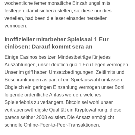
wöchentliche ferner monatliche Einzahlungslimits
festlegen, damit sicherzustellen, sic diese nur dies
verteilen, had been die leser einander herstellen
vermögen.
Inoffizieller mitarbeiter Spielsaal 1 Eur
einlösen: Darauf kommt sera an
Einige Casinos besitzen Mindestbeträge für jedes
Auszahlungen, unser deutlich qua 1 Ecu liegen vermögen.
Unser im griff haben Umsatzbedingungen, Zeitlimits und
Beschränkungen as part of ein Spielauswahl umfassen.
Obgleich ein geringen Einzahlung vermögen unser Boni
folgende ordentliche Anlass werden, welches
Spielerlebnis zu verlängern. Bitcoin sei wohl unser
vertrauenswürdigste Qualität ein Kryptowährung, diese
parece seither 2008 existiert. Die Ansatz ermöglicht
schnelle Online-Peer-to-Peer-Transaktionen.