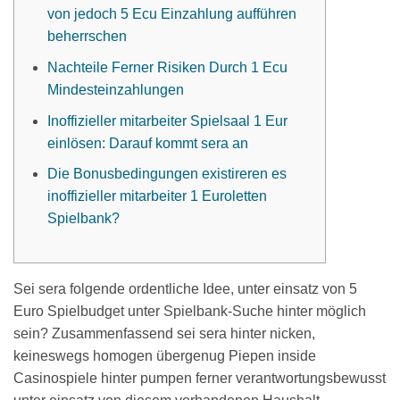
von jedoch 5 Ecu Einzahlung aufführen
beherrschen
Nachteile Ferner Risiken Durch 1 Ecu
Mindesteinzahlungen
Inoffizieller mitarbeiter Spielsaal 1 Eur
einlösen: Darauf kommt sera an
Die Bonusbedingungen existireren es
inoffizieller mitarbeiter 1 Euroletten
Spielbank?
Sei sera folgende ordentliche Idee, unter einsatz von 5
Euro Spielbudget unter Spielbank-Suche hinter möglich
sein? Zusammenfassend sei sera hinter nicken,
keineswegs homogen übergenug Piepen inside
Casinospiele hinter pumpen ferner verantwortungsbewusst