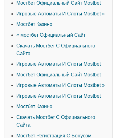
Мостбет Официальный Сайт Mostbet
Игровые Автоматы И Слоты Mostbet »
Мостбет Казино
« мостбет Официальный Сайт
Скачать Мостбет С Официального
Сайта
Игровые Автоматы И Слоты Mostbet
Мостбет Официальный Сайт Mostbet
Игровые Автоматы И Слоты Mostbet »
Игровые Автоматы И Слоты Mostbet
Мостбет Казино
Скачать Мостбет С Официального
Сайта
Мостбет Регистрация С Бонусом