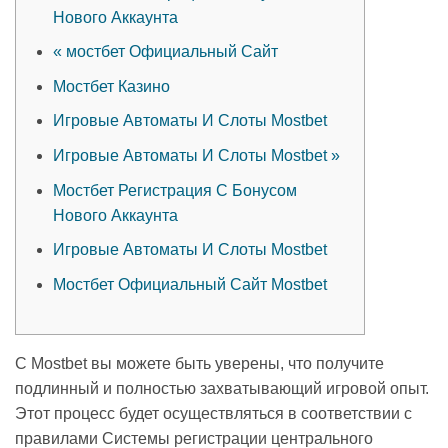
Нового Аккаунта
« мостбет Официальный Сайт
Мостбет Казино
Игровые Автоматы И Слоты Mostbet
Игровые Автоматы И Слоты Mostbet »
Мостбет Регистрация С Бонусом
Нового Аккаунта
Игровые Автоматы И Слоты Mostbet
Мостбет Официальный Сайт Mostbet
С Mostbet вы можете быть уверены, что получите
подлинный и полностью захватывающий игровой опыт.
Этот процесс будет осуществляться в соответствии с
правилами Системы регистрации центрального