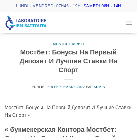
Passer
LUNDI - VENDREDI 07H45 - 19H
, SAMEDI 08H - 14H
au
contenu
MOSTBET KIRISH
Мостбет: Бонусы На Первый
Депозит И Лучшие Ставки На
Спорт
PUBLIÉ LE
9 SEPTEMBRE 2022
PAR
ADMIN
Мостбет: Бонусы На Первый Депозит И Лучшие Ставки
На Спорт »
« букмекерская Контора Мостбет: