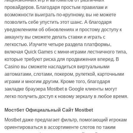
провайдеров. Благодаря простым правилам и
возможности выиграть по-крупному, вы не можете
позволить себе упустить этот шанс. А благодаря
уведомлениям об обновлениях и простому доступу к
аккаунту вы сможете делать ставки и играть с
легкостью. Изучите четыре раздела платформы,
включая Quick Games с мини-играми лестничного типа,
которые требуют риска для продвижения вперед. В
Casino вы сможете насладиться виртуальными
автоматами, слотами, покером, рулеткой, карточными
играми и многим другим. Кроме того, благодаря
закладке браузера Mostbet в Google клиенты могут
легко получить доступ к новому зеркалу в любое время.
Мостбет Официальный Сайт Mostbet
Mostbet даже предлагает фильтр, помогающий игрокам
ориентироваться в ассортименте слотов по таким