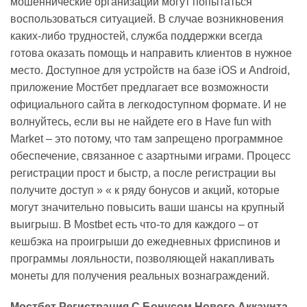
мошеннические организации могут попытаться
воспользоваться ситуацией. В случае возникновения
каких-либо трудностей, служба поддержки всегда
готова оказать помощь и направить клиентов в нужное
место. Доступное для устройств на базе iOS и Android,
приложение Мостбет предлагает все возможности
официального сайта в легкодоступном формате. И не
волнуйтесь, если вы не найдете его в Have fun with
Market – это потому, что там запрещено программное
обеспечение, связанное с азартными играми. Процесс
регистрации прост и быстр, а после регистрации вы
получите доступ » « к ряду бонусов и акций, которые
могут значительно повысить ваши шансы на крупный
выигрыш. В Mostbet есть что-то для каждого – от
кешбэка на проигрыши до ежедневных фриспинов и
программы лояльности, позволяющей накапливать
монеты для получения реальных вознаграждений.
Мостбет Регистрация С Бонусом Нового Аккаунта