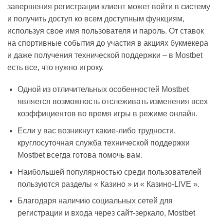
завершения регистрации клиент может войти в систему
и получить доступ ко всем доступным функциям,
используя свое имя пользователя и пароль. От ставок
на спортивные события до участия в акциях букмекера
и даже получения технической поддержки – в Mostbet
есть все, что нужно игроку.
Одной из отличительных особенностей Mostbet
является возможность отслеживать изменения всех
коэффициентов во время игры в режиме онлайн.
Если у вас возникнут какие-либо трудности,
круглосуточная служба технической поддержки
Mostbet всегда готова помочь вам.
Наибольшей популярностью среди пользователей
пользуются разделы « Казино » и « Казино-LIVE ».
Благодаря наличию социальных сетей для
регистрации и входа через сайт-зеркало, Mostbet