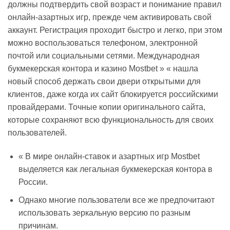
должны подтвердить свой возраст и понимание правил
онлайн-азартных игр, прежде чем активировать свой
аккаунт. Регистрация проходит быстро и легко, при этом
можно воспользоваться телефоном, электронной
почтой или социальными сетями. Международная
букмекерская контора и казино Mostbet » « нашла
новый способ держать свои двери открытыми для
клиентов, даже когда их сайт блокируется российскими
провайдерами. Точные копии оригинального сайта,
которые сохраняют всю функциональность для своих
пользователей.
« В мире онлайн-ставок и азартных игр Mostbet
выделяется как легальная букмекерская контора в
России.
Однако многие пользователи все же предпочитают
использовать зеркальную версию по разным
причинам.