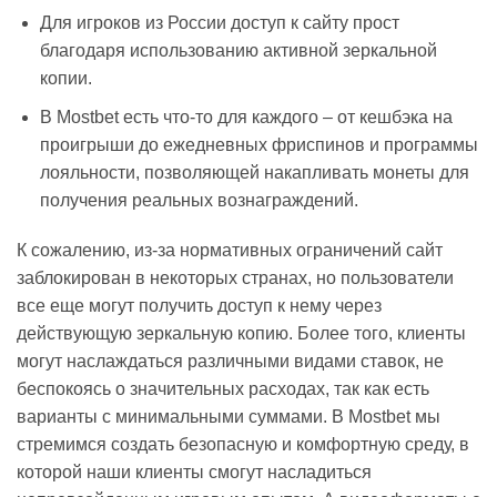
Для игроков из России доступ к сайту прост
благодаря использованию активной зеркальной
копии.
В Mostbet есть что-то для каждого – от кешбэка на
проигрыши до ежедневных фриспинов и программы
лояльности, позволяющей накапливать монеты для
получения реальных вознаграждений.
К сожалению, из-за нормативных ограничений сайт
заблокирован в некоторых странах, но пользователи
все еще могут получить доступ к нему через
действующую зеркальную копию. Более того, клиенты
могут наслаждаться различными видами ставок, не
беспокоясь о значительных расходах, так как есть
варианты с минимальными суммами. В Mostbet мы
стремимся создать безопасную и комфортную среду, в
которой наши клиенты смогут насладиться