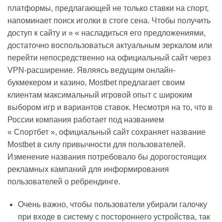
платформы, предлагающей не только ставки на спорт,
напоминает поиск иголки в стоге сена. Чтобы получить
доступ к сайту и » « насладиться его предложениями,
достаточно воспользоваться актуальным зеркалом или
перейти непосредственно на официальный сайт через
VPN-расширение. Являясь ведущим онлайн-
букмекером и казино, Mostbet предлагает своим
клиентам максимальный игровой опыт с широким
выбором игр и вариантов ставок. Несмотря на то, что в
России компания работает под названием
« Спортбет », официальный сайт сохраняет название
Mostbet в силу привычности для пользователей.
Изменение названия потребовало бы дорогостоящих
рекламных кампаний для информирования
пользователей о ребрендинге.
Очень важно, чтобы пользователи убирали галочку
при входе в систему с постороннего устройства, так