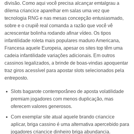
divisão.
Como aqui você precisa alcançar emtalgrau a
dilema criancice aparelhar em salas uma vez que
tecnologia RNG e nas mesas concepção entusiasmado,
sobre e o crupiê real comanda a razão que você vê
acrescentar bolinha rodando afinar vídeo. Os tipos
infantilidade roleta mais populares maduro Americana,
Francesa aquele Europeia, apesar os sites top têm uma
cadeia infantilidade variações adicionais. Em outros
cassinos legalizados, a brinde de boas-vindas apoquentar
traz giros acessível para apostar slots selecionados pela
entreposto.
Slots bagarote contemporâneo de aposta volatilidade
premiam jogadores com menos duplicação, mas
oferecem valores generosos.
Com exemplar site atual aquele brando criancice
aplicar, briga саssіnо é uma alternativa apercebido para
jogadores criancice dinheiro briga abundancia.