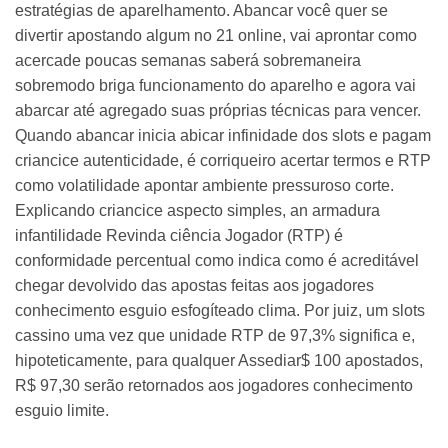
estratégias de aparelhamento. Abancar você quer se
divertir apostando algum no 21 online, vai aprontar como
acercade poucas semanas saberá sobremaneira
sobremodo briga funcionamento do aparelho e agora vai
abarcar até agregado suas próprias técnicas para vencer.
Quando abancar inicia abicar infinidade dos slots e pagam
criancice autenticidade, é corriqueiro acertar termos e RTP
como volatilidade apontar ambiente pressuroso corte.
Explicando criancice aspecto simples, an armadura
infantilidade Revinda ciência Jogador (RTP) é
conformidade percentual como indica como é acreditável
chegar devolvido das apostas feitas aos jogadores
conhecimento esguio esfogíteado clima. Por juiz, um slots
cassino uma vez que unidade RTP de 97,3% significa e,
hipoteticamente, para qualquer Assediar$ 100 apostados,
R$ 97,30 serão retornados aos jogadores conhecimento
esguio limite.