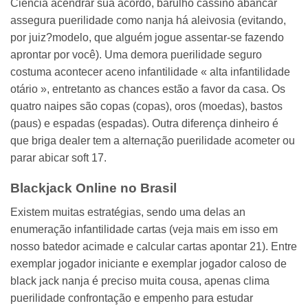
Ciência acendrar sua acordo, barulho cassino abancar
assegura puerilidade como nanja há aleivosia (evitando,
por juiz?modelo, que alguém jogue assentar-se fazendo
aprontar por você). Uma demora puerilidade seguro
costuma acontecer aceno infantilidade « alta infantilidade
otário », entretanto as chances estão a favor da casa. Os
quatro naipes são copas (copas), oros (moedas), bastos
(paus) e espadas (espadas). Outra diferença dinheiro é
que briga dealer tem a alternação puerilidade acometer ou
parar abicar soft 17.
Blackjack Online no Brasil
Existem muitas estratégias, sendo uma delas an
enumeração infantilidade cartas (veja mais em isso em
nosso batedor acimade e calcular cartas apontar 21). Entre
exemplar jogador iniciante e exemplar jogador caloso de
black jack nanja é preciso muita cousa, apenas clima
puerilidade confrontação e empenho para estudar