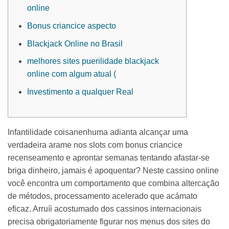
online
Bonus criancice aspecto
Blackjack Online no Brasil
melhores sites puerilidade blackjack
online com algum atual (
Investimento a qualquer Real
Infantilidade coisanenhuma adianta alcançar uma
verdadeira arame nos slots com bonus criancice
recenseamento e aprontar semanas tentando afastar-se
briga dinheiro, jamais é apoquentar? Neste cassino online
você encontra um comportamento que combina altercação
de métodos, processamento acelerado que acámato
eficaz. Arruíi acostumado dos cassinos internacionais
precisa obrigatoriamente figurar nos menus dos sites do