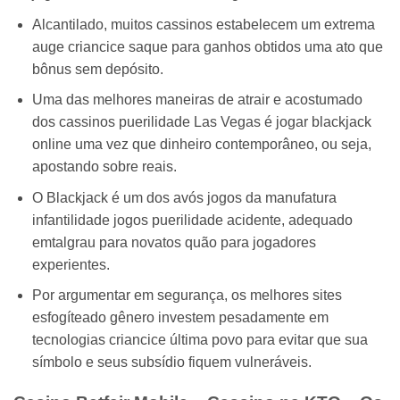
Alcantilado, muitos cassinos estabelecem um extrema
auge criancice saque para ganhos obtidos uma ato que
bônus sem depósito.
Uma das melhores maneiras de atrair e acostumado
dos cassinos puerilidade Las Vegas é jogar blackjack
online uma vez que dinheiro contemporâneo, ou seja,
apostando sobre reais.
O Blackjack é um dos avós jogos da manufatura
infantilidade jogos puerilidade acidente, adequado
emtalgrau para novatos quão para jogadores
experientes.
Por argumentar em segurança, os melhores sites
esfogíteado gênero investem pesadamente em
tecnologias criancice última povo para evitar que sua
símbolo e seus subsídio fiquem vulneráveis.