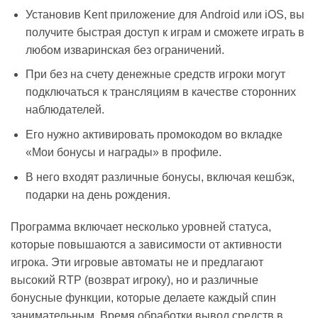
Установив Kent приложение для Android или iOS, вы
получите быстрая доступ к играм и сможете играть в
любом изваринская без ограничений.
При без на счету денежные средств игроки могут
подключаться к трансляциям в качестве сторонних
наблюдателей.
Его нужно активировать промокодом во вкладке
«Мои бонусы и награды» в профиле.
В него входят различные бонусы, включая кешбэк,
подарки на день рождения.
Программа включает несколько уровней статуса,
которые повышаются а зависимости от активности
игрока. Эти игровые автоматы не и предлагают
высокий RTP (возврат игроку), но и различные
бонусные функции, которые делаете каждый спин
занимательным. Время обработки вывод средств в