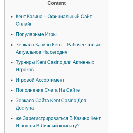
Content
Кент Казино – Официальный Сайт
Онлайн
Популярные Игры
Зеркало Казино Кент – Рабочее только
Актуальное На сегодня
Турниры Kent Casino дли Активных
Игроков
Игровой Ассортимент
Пополнение Счета На Сайте
Зеркало Сайта Kent Casino Для
Доступа
же Зарегистрироваться В Казино Кент
И вошли В Личный комнату?