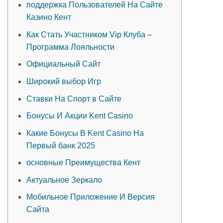
поддержка Пользователей На Сайте
Казино Кент
Как Стать Участником Vip Клуба –
Программа Лояльности
Официальный Сайт
Широкий выбор Игр
Ставки На Спорт в Сайте
Бонусы И Акции Kent Casino
Какие Бонусы В Kent Casino На
Первый банк 2025
основные Преимущества Кент
Актуальное Зеркало
Мобильное Приложение И Версия
Сайта