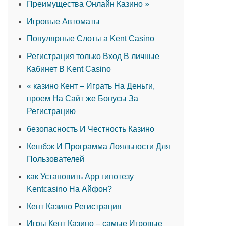
Преимущества Онлайн Казино »
Игровые Автоматы
Популярные Слоты а Kent Casino
Регистрация только Вход В личные
Кабинет В Kent Casino
« казино Кент – Играть На Деньги,
проем На Сайт же Бонусы За
Регистрацию
безопасность И Честность Казино
Кешбэк И Программа Лояльности Для
Пользователей
как Установить App гипотезу
Kentcasino На Айфон?
Кент Казино Регистрация
Игры Кент Казино – самые Игровые