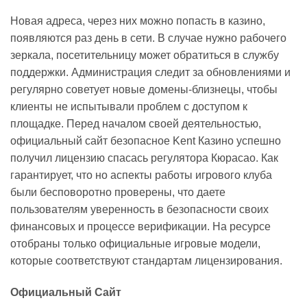
Новая адреса, через них можно попасть в казино,
появляются раз день в сети. В случае нужно рабочего
зеркала, посетительницу может обратиться в службу
поддержки. Администрация следит за обновлениями и
регулярно советует новые домены-близнецы, чтобы
клиенты не испытывали проблем с доступом к
площадке. Перед началом своей деятельностью,
официальный сайт безопасное Kent Казино успешно
получил лицензию спасась регулятора Кюрасао. Как
гарантирует, что но аспекты работы игрового клуба
были бесповоротно проверены, что даете
пользователям уверенность в безопасности своих
финансовых и процессе верификации. На ресурсе
отобраны только официальные игровые модели,
которые соответствуют стандартам лицензирования.
Официальный Сайт