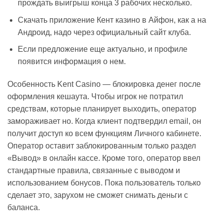
прождать выигрыш конца 3 рабочих несколько.
Скачать приложение Кент казино в Айфон, как а на
Андроид, надо через официальный сайт клуба.
Если предложение еще актуально, и профиле
появится информация о нем.
Особенность Kent Casino — блокировка денег после
оформления кешаута. Чтобы игрок не потратил
средствам, которые планирует выходить, оператор
замораживает но. Когда клиент подтвердил email, он
получит доступ ко всем функциям Личного кабинете.
Оператор оставит заблокированным только раздел
«Вывод» в онлайн кассе. Кроме того, оператор ввел
стандартные правила, связанные с выводом и
использованием бонусов. Пока пользователь только
сделает это, зарухом не сможет снимать деньги с
баланса.