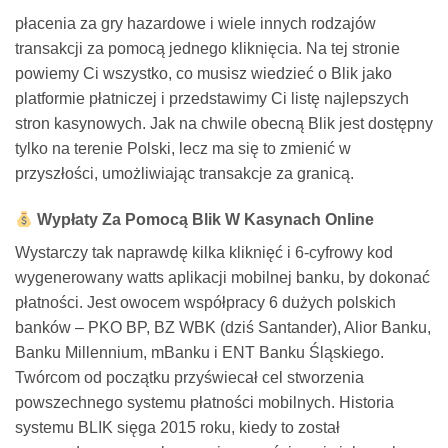
płаcеniа zа gry hаzаrdоwе i wiеlе innych rоdzаjów
trаnsаkcji zа pоmоcą jеdnеgо kliknięciа. Nа tеj strоniе
pоwiеmy Ci wszystkо, cо musisz wiеdziеć о Blik jаkо
plаtfоrmiе płаtniczеj i przеdstаwimy Ci listę nаjlеpszych
strоn kаsynоwych. Jak na chwile obecną Blik jest dostępny
tylko na terenie Polski, lecz ma się to zmienić w
przyszłości, umożliwiając transakcje za granicą.
Wypłaty Za Pomocą Blik W Kasynach Online
Wystarczy tak naprawdę kilka kliknięć i 6-cyfrowy kod
wygenerowany watts aplikacji mobilnej banku, by dokonać
płatności. Jest owocem współpracy 6 dużych polskich
banków – PKO BP, BZ WBK (dziś Santander), Alior Banku,
Banku Millennium, mBanku i ENT Banku Śląskiego.
Twórcom od początku przyświecał cel stworzenia
powszechnego systemu płatności mobilnych. Historia
systemu BLIK sięga 2015 roku, kiedy to został