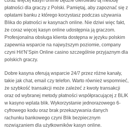
coraz więcej kasyn online będzie oferowało tą metodę
płatności dla graczy z Polski. Pamiętaj, aby zapoznać się z
opłatami banku z którego korzystasz podczas używania
Blika do płatności w kasynach online. Nie dziwi więc fakt,
że coraz więcej kasyn online udostępnia ją graczom.
Profesjonalna obsługa klienta dostępna w języku polskim
zapewnia wsparcie na najwyższym poziomie, company
czyni Hit’N’Spin Online casino szczególnie przyjaznym dla
polskich graczy.
Dobre kasyna oferują wsparcie 24/7 przez różne kanały,
takie jak chat, email czy telefon. Warto również wspomnieć,
że szybkość transakcji może zależeć z kwoty transakcji
oraz od wybranej metody płatności współpracującej z BLIK
w kasyno wplata blik. Wykorzystanie jednorazowego 6-
cyfrowego kodu oraz brak przekazywania danych
rachunku bankowego czyni Blik bezpiecznym
rozwiązaniem dla użytkowników kasyn online.