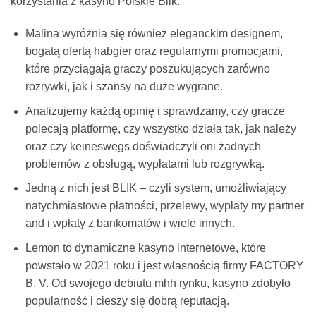
korzystania z kasyno Polskie Blik.
Malina wyróżnia się również eleganckim designem,
bogatą ofertą habgier oraz regularnymi promocjami,
które przyciągają graczy poszukujących zarówno
rozrywki, jak i szansy na duże wygrane.
Analizujemy każdą opinię i sprawdzamy, czy gracze
polecają platformę, czy wszystko działa tak, jak należy
oraz czy keineswegs doświadczyli oni żadnych
problemów z obsługą, wypłatami lub rozgrywką.
Jedną z nich jest BLIK – czyli system, umożliwiający
natychmiastowe płatności, przelewy, wypłaty my partner
and i wpłaty z bankomatów i wiele innych.
Lemon to dynamiczne kasyno internetowe, które
powstało w 2021 roku i jest własnością firmy FACTORY
B. V. Od swojego debiutu mhh rynku, kasyno zdobyło
popularność i cieszy się dobrą reputacją.