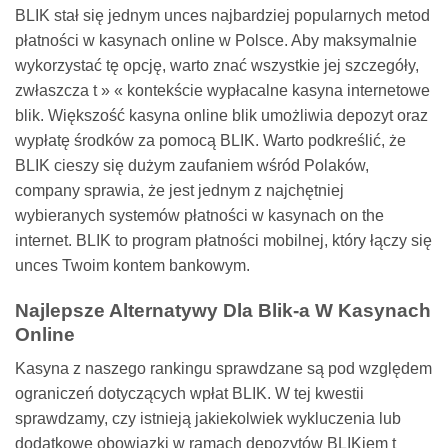
BLIK stał się jednym unces najbardziej popularnych metod
płatności w kasynach online w Polsce. Aby maksymalnie
wykorzystać tę opcję, warto znać wszystkie jej szczegóły,
zwłaszcza t » « kontekście wypłacalne kasyna internetowe
blik. Większość kasyna online blik umożliwia depozyt oraz
wypłatę środków za pomocą BLIK. Warto podkreślić, że
BLIK cieszy się dużym zaufaniem wśród Polaków,
company sprawia, że jest jednym z najchętniej
wybieranych systemów płatności w kasynach on the
internet. BLIK to program płatności mobilnej, który łączy się
unces Twoim kontem bankowym.
Najlepsze Alternatywy Dla Blik-a W Kasynach
Online
Kasyna z naszego rankingu sprawdzane są pod względem
ograniczeń dotyczących wpłat BLIK. W tej kwestii
sprawdzamy, czy istnieją jakiekolwiek wykluczenia lub
dodatkowe obowiązki w ramach depozytów BLIKiem t