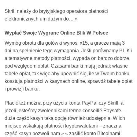
Skrill należy do brytyjskiego operatora płatności
elektronicznych um dużym do… »
Wypłać Swoje Wygrane Online Blik W Polsce
Wymóg obrotu dla gotówki wynosi x15, a gracze mają 3
dni na spełnienie tego wymagania. Jeśli porównamy BLIK i
alternatywne metody płatności, wypada on bardzo dobrze
pod względem opłat. Czasami banki mają jednak własne
tabele opłat, tak więc aby upewnić się, ile w Twoim banku
kosztują płatności w kasynach online, sprawdź tabelę opłat
i prowizji banku.
Płacić też można przy użyciu konta PayPal czy Skrill, a
jeżeli jesteśmy zwolennikami terme conseillé Paysafe –
duża część kasyn taką opcję również udostępnia. W ich
miejsce wskakują płatności kryptowalutami – znaczna
część kasyn pozwoli nam » « zasilić konto Bitcoinami i