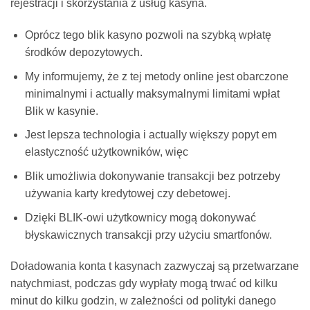
rejestracji i skorzystania z usług kasyna.
Oprócz tego blik kasyno pozwoli na szybką wpłatę
środków depozytowych.
My informujemy, że z tej metody online jest obarczone
minimalnymi i actually maksymalnymi limitami wpłat
Blik w kasynie.
Jest lepsza technologia i actually większy popyt em
elastyczność użytkowników, więc
Blik umożliwia dokonywanie transakcji bez potrzeby
używania karty kredytowej czy debetowej.
Dzięki BLIK-owi użytkownicy mogą dokonywać
błyskawicznych transakcji przy użyciu smartfonów.
Doładowania konta t kasynach zazwyczaj są przetwarzane
natychmiast, podczas gdy wypłaty mogą trwać od kilku
minut do kilku godzin, w zależności od polityki danego