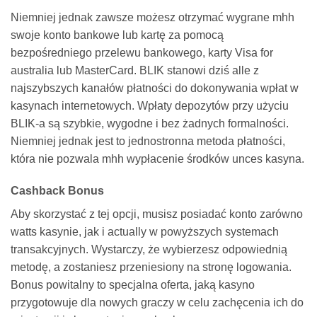
Niemniej jednak zawsze możesz otrzymać wygrane mhh
swoje konto bankowe lub kartę za pomocą
bezpośredniego przelewu bankowego, karty Visa for
australia lub MasterCard. BLIK stanowi dziś alle z
najszybszych kanałów płatności do dokonywania wpłat w
kasynach internetowych. Wpłaty depozytów przy użyciu
BLIK-a są szybkie, wygodne i bez żadnych formalności.
Niemniej jednak jest to jednostronna metoda płatności,
która nie pozwala mhh wypłacenie środków unces kasyna.
Cashback Bonus
Aby skorzystać z tej opcji, musisz posiadać konto zarówno
watts kasynie, jak i actually w powyższych systemach
transakcyjnych. Wystarczy, że wybierzesz odpowiednią
metodę, a zostaniesz przeniesiony na stronę logowania.
Bonus powitalny to specjalna oferta, jaką kasyno
przygotowuje dla nowych graczy w celu zachęcenia ich do