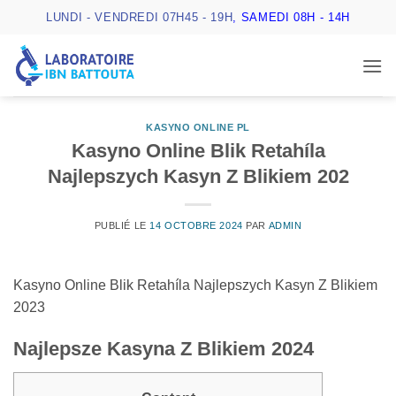
Passer
LUNDI - VENDREDI 07H45 - 19H
, SAMEDI 08H - 14H
au
contenu
KASYNO ONLINE PL
Kasyno Online Blik Retahíla
Najlepszych Kasyn Z Blikiem 202
PUBLIÉ LE
14 OCTOBRE 2024
PAR
ADMIN
Kasyno Online Blik Retahíla Najlepszych Kasyn Z Blikiem
2023
Najlepsze Kasyna Z Blikiem 2024