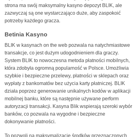
strona ma swój maksymalny kasyno depozyt BLIK, ale
zazwyczaj są one wystarczająco duże, aby zaspokoić
potrzeby każdego gracza.
Betinia Kasyno
BLIK w kasynach on the web pozwala na natychmiastowe
transakcje, co jest dużym udogodnieniem dla graczy.
System BLIK to nowoczesna metoda płatności mobilnych,
która zdobyła ogromną popularność w Polsce. Umożliwia
szybkie i bezpieczne przelewy, płatności w sklepach oraz
wypłaty z bankomatów bez użycia karty płatniczej. BLIK
działa poprzez generowanie unikalnych kodów w aplikacji
mobilnej banku, które są następnie używane perform
autoryzacji transakcji. Kasyna Blik wspierają szeroki wybór
banków, co pozwala na wygodne i bezpieczne
dokonywanie płatności.
To pozwoli na maksymalizację środków przeznaczonych