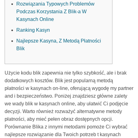
Rozwiązania Typowych Problemów
Podczas Korzystania Z Blik-a W
Kasynach Online
Ranking Kasyn
Najlepsze Kasyna, Z Metodą Płatności
Blik
Użycie kodu blik zapewnia nie tylko szybkość, ale i brak
dodatkowych kosztów. Blik jest popularną metodą
płatności w kasynach on-line, oferującą wygodę my partner
and i bezpieczeństwo. Poniżej znajdziesz główne zalety
we wady blik w kasynach online, aby ułatwić Ci podjęcie
decyzji. Warto również rozważyć alternatywne metody
płatności, aby mieć pełen obraz dostępnych opcji.
Porównanie Blika z innymi metodami pomoże Ci wybrać
najlepsze rozwiązanie dla Twoich potrzeb t kasynach