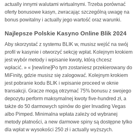
actually innymi walutami wirtualnymi. Trzeba porównać
oferty bonusowe kasyn, zwracając szczególną uwagę na
bonus powitalny i actually jego wartość oraz warunki.
Najlepsze Polskie Kasyno Online Blik 2024
Aby skorzystać z systemu BLIK w, musisz wejść na swój
profil w kasynie i otworzyć sekcję wpłat. Kolejnym krokiem
jest wybór metody i wpisanie kwoty, którą chcesz
wpłacić. » « [newline]Po tym zostaniesz przekierowany do
MiFinity, gdzie musisz się zalogować. Kolejnym krokiem
jest pobranie kodu BLIK i wpisanie proceed w oknie
transakcji. Gracze mogą otrzymać 75% bonusu z swojego
depozytu perform maksymalnej kwoty five-hundred zł, a
także do 50 darmowych spinów do gier Invading Vegas
albo Pimped. Minimalna wpłata zależy od wybranej
metody płatności, a new darmowe spiny są dostępne tylko
dla wpłat w wysokości 250 zł i actually wyższych.