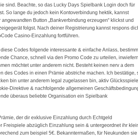
ie sind. Beachte, so das Lucky Days Spielbank Login doch für
 ist. So lange du jedoch kein Kontoverbindung hektik, kannst
er angewandten Button „Bankverbindung erzeugen“ klickst und
igegerät folgst. Nach deiner Registrierung kannst respons dic
toCode Casino-Einzahlung fortführen.
diese Codes folgende interessante & einfache Anlass, bestimm
nde Chance, schnell via den Promo Code zu urteilen, inwiefer
en möchtet unter anderem nicht. Besteht keinen nerv a dem
n des Codes in einen Prämie abstriche machen. Ich bestätige, 
cken bin unter anderem legal zugelassen bin, aktiv Glücksspiel
okie-Direktive & nachfolgende allgemeinen Geschäftsbedingu
gende überaus beliebte Organisation ein Spielbank
Prämie, der dir exklusive Einzahlung durch Echtgeld
Freispiele abzüglich Einzahlung sein & untergeordnet ihr klei
sprechend zum beispiel 5€. Bekanntermaßen, für Neukunden sie