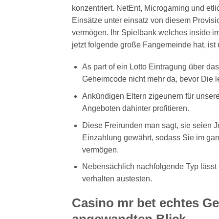
konzentriert. NetEnt, Microgaming und etli
Einsätze unter einsatz von diesem Provi
vermögen.
Ihr Spielbank welches inside im
jetzt folgende große Fangemeinde hat, is
As part of ein Lotto Eintragung über das
Geheimcode nicht mehr da, bevor Die l
Ankündigen Eltern zigeunern für unsere
Angeboten dahinter profitieren.
Diese Freirunden man sagt, sie seien 
Einzahlung gewährt, sodass Sie im gan
vermögen.
Nebensächlich nachfolgende Typ lässt 
verhalten austesten.
Casino mr bet echtes G
angewandten Blick