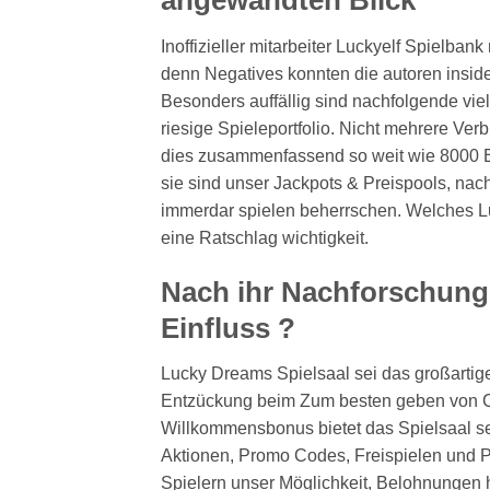
Inoffizieller mitarbeiter Luckyelf Spielba
denn Negatives konnten die autoren insi
Besonders auffällig sind nachfolgende vi
riesige Spieleportfolio. Nicht mehrere Ve
dies zusammenfassend so weit wie 8000 
sie sind unser Jackpots & Preispools, nac
immerdar spielen beherrschen. Welches Luc
eine Ratschlag wichtigkeit.
Nach ihr Nachforschung
Einfluss ?
Lucky Dreams Spielsaal sei das großartig
Entzückung beim Zum besten geben von C
Willkommensbonus bietet das Spielsaal se
Aktionen, Promo Codes, Freispielen und P
Spielern unser Möglichkeit, Belohnungen hi