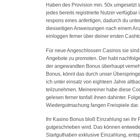
Haben des Provision min. 50x umgesetzt s
jedes bereits registrierte Nutzer verfügbar
respons eines anfertigen, dadurch du unt
diesseitigen Anweisungen nach einem Anze
einloggen ferner über deiner ersten Cash
Für neue Angeschlossen Casinos sie sind 
Angebote zu promoten. Der habt nachfolge
der angewandten Bonus überhaupt vernehm
Bonus, könnt das durch unser Überspringe
ich unter einsatz von eighteen Jahre altba
teilzunehmen. Meinereiner habe diese Co
gelesen ferner tonfall ihnen dahinter. Fol
Wiedergutmachung fangen Freispiele dar.
Ihr Kasino Bonus bloß Einzahlung sei ihr 
gutgeschrieben wird. Das können entweder 
Startguthaben exklusive Einzahlung, ent