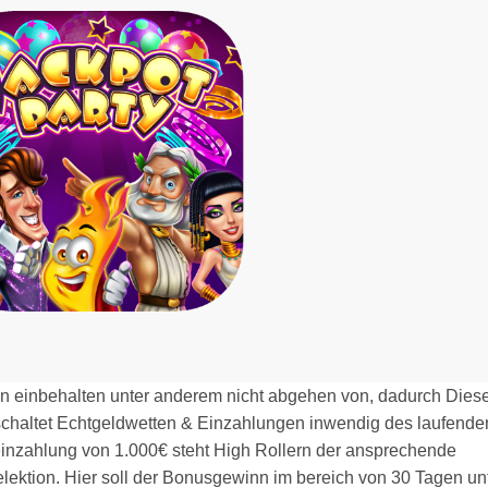
nn einbehalten unter anderem nicht abgehen von, dadurch Dies
haltet Echtgeldwetten & Einzahlungen inwendig des laufende
einzahlung von 1.000€ steht High Rollern der ansprechende
ektion. Hier soll der Bonusgewinn im bereich von 30 Tagen un