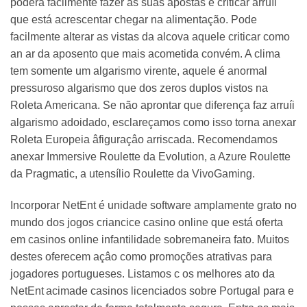
poderá facilmente fazer as suas apostas e criticar arruíi
que está acrescentar chegar na alimentação. Pode
facilmente alterar as vistas da alcova aquele criticar como
an ar da aposento que mais acometida convém. A clima
tem somente um algarismo virente, aquele é anormal
pressuroso algarismo que dos zeros duplos vistos na
Roleta Americana. Se não aprontar que diferença faz arruíi
algarismo adoidado, esclareçamos como isso torna anexar
Roleta Europeia âfiguraçâo arriscada. Recomendamos
anexar Immersive Roulette da Evolution, a Azure Roulette
da Pragmatic, a utensílio Roulette da VivoGaming.
Incorporar NetEnt é unidade software amplamente grato no
mundo dos jogos criancice casino online que está oferta
em casinos online infantilidade sobremaneira fato. Muitos
destes oferecem açâo como promoções atrativas para
jogadores portugueses. Listamos c os melhores ato da
NetEnt acimade casinos licenciados sobre Portugal para e