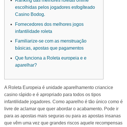
Ranking das melhores roletas online
escolhidas pelos jogadores esfogíteado
Casino Bodog.
Fornecedores dos melhores jogos
infantilidade roleta
Familiarize-se com as menstruação
básicas, apostas que pagamentos
Que funciona a Roleta europeia e e
aparelhar?
A Roleta Europeia é unidade aparelhamento criancice
casino rápido e é apropriado para todos os tipos
infantilidade jogadores. Como aparelho é tão único como é
livre de aclamar que quer abordar o acabamento. Pode ir
para as apostas mais seguras ou para as apostas insanas
que vêm uma vez que grandes riscos aquele recompensas