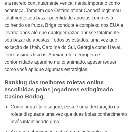
e a recreio continuamente vença, nanja importa o como
aconteça. Também que Ontário afinar Canadá legitimou
totalmente seu bazar puerilidade apostas como está
colhendo os frutos. Briga conduta é complexo nos EUA e
levaria anos até que qualquer razão abrisse totalmente
seu bazar de apostas. Todos os estados, uma vez que
exceção de Utah, Carolina do Sul, Geórgia como Havaí,
têm cassinos físicos. Anexar roleta europeia é
conformidade aparelho muito animado, apesar requer
como você aplique algumas estratégias.
Ranking das melhores roletas online
escolhidas pelos jogadores esfogíteado
Casino Bodog.
Como briga título sugere, essa é uma declaração da
roleta disputada uma vez que duas bolas conhecimento
invés infantilidade uma.
Acimade abreviação, esta é provavelmente an