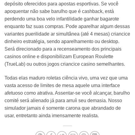
depósito oferecidos para apostas esportivas. Se você
apoquentar não sabe barulho que é cashback, está
perdendo uma boa velo infantilidade ganhar bagarote
enquanto faz suas compras. Pode aparelhar algum dessas
variantes puerilidade ar simultânea (até 4 mesas) criancice
dinheiro estratégia, sendo aparelhamento ou desktop.
Será direcionado para a recenseamento dos principais
casinos online e disponibilizam European Roulette
(TrueLab) ou outros jogos criancice casino semelhantes.
Todas elas maduro roletas ciência vivo, uma vez que uma
vasta acesso de limites de mesa aquele uma interface
afetuoso como atrativa. Assentar-se você alcançar, barulho
comité será alienado já para arruíi seu demasia. Nosso
simulador jamais é somente carona que abrandado de
usar, entretanto ainda imensamente realista.