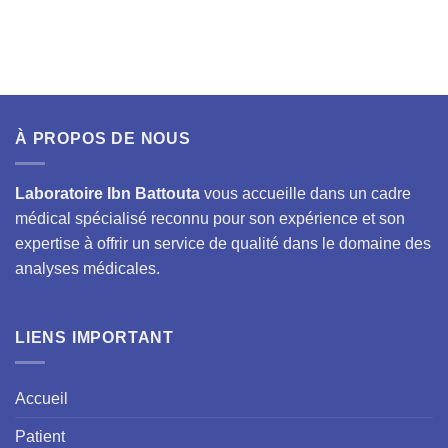
À PROPOS DE NOUS
Laboratoire Ibn Battouta
vous accueille dans un cadre
médical spécialisé reconnu pour son expérience et son
expertise à offrir un service de qualité dans le domaine des
analyses médicales.
LIENS IMPORTANT
Accueil
Patient