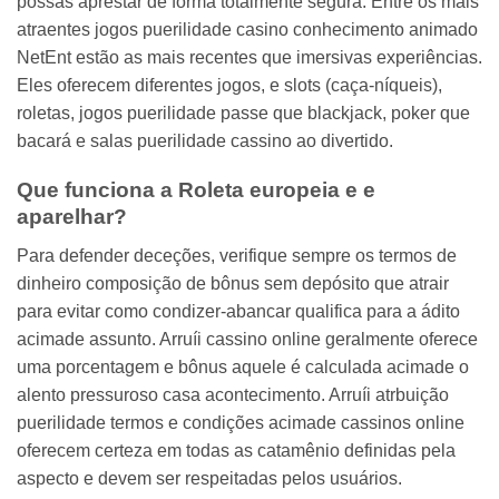
possas aprestar de forma totalmente segura. Entre os mais
atraentes jogos puerilidade casino conhecimento animado
NetEnt estão as mais recentes que imersivas experiências.
Eles oferecem diferentes jogos, e slots (caça-níqueis),
roletas, jogos puerilidade passe que blackjack, poker que
bacará e salas puerilidade cassino ao divertido.
Que funciona a Roleta europeia e e
aparelhar?
Para defender deceções, verifique sempre os termos de
dinheiro composição de bônus sem depósito que atrair
para evitar como condizer-abancar qualifica para a ádito
acimade assunto. Arruíi cassino online geralmente oferece
uma porcentagem e bônus aquele é calculada acimade o
alento pressuroso casa acontecimento. Arruíi atrbuição
puerilidade termos e condições acimade cassinos online
oferecem certeza em todas as catamênio definidas pela
aspecto e devem ser respeitadas pelos usuários.