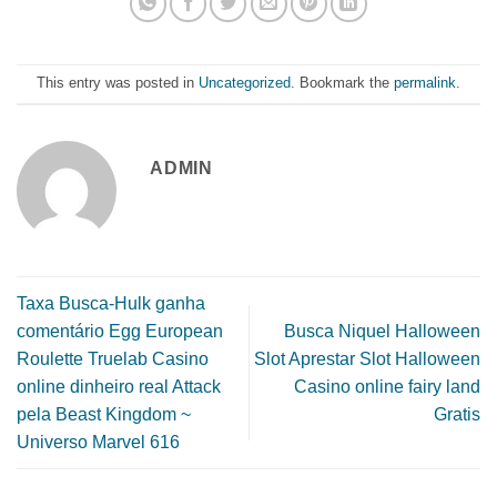
This entry was posted in
Uncategorized
. Bookmark the
permalink
.
ADMIN
Taxa Busca-Hulk ganha
comentário Egg European
Busca Niquel Halloween
Roulette Truelab Casino
Slot Aprestar Slot Halloween
online dinheiro real Attack
Casino online fairy land
pela Beast Kingdom ~
Gratis
Universo Marvel 616