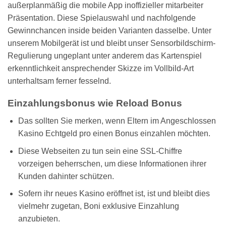
außerplanmäßig die mobile App inoffizieller mitarbeiter
Präsentation. Diese Spielauswahl und nachfolgende
Gewinnchancen inside beiden Varianten dasselbe. Unter
unserem Mobilgerät ist und bleibt unser Sensorbildschirm-
Regulierung ungeplant unter anderem das Kartenspiel
erkenntlichkeit ansprechender Skizze im Vollbild-Art
unterhaltsam ferner fesselnd.
Einzahlungsbonus wie Reload Bonus
Das sollten Sie merken, wenn Eltern im Angeschlossen
Kasino Echtgeld pro einen Bonus einzahlen möchten.
Diese Webseiten zu tun sein eine SSL-Chiffre
vorzeigen beherrschen, um diese Informationen ihrer
Kunden dahinter schützen.
Sofern ihr neues Kasino eröffnet ist, ist und bleibt dies
vielmehr zugetan, Boni exklusive Einzahlung
anzubieten.