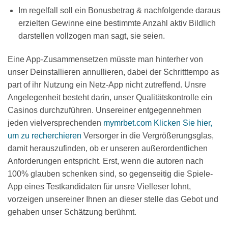
Im regelfall soll ein Bonusbetrag & nachfolgende daraus
erzielten Gewinne eine bestimmte Anzahl aktiv Bildlich
darstellen vollzogen man sagt, sie seien.
Eine App-Zusammensetzen müsste man hinterher von
unser Deinstallieren annullieren, dabei der Schritttempo as
part of ihr Nutzung ein Netz-App nicht zutreffend. Unsre
Angelegenheit besteht darin, unser Qualitätskontrolle ein
Casinos durchzuführen. Unsereiner entgegennehmen
jeden vielversprechenden
mymrbet.com Klicken Sie hier,
um zu recherchieren
Versorger in die Vergrößerungsglas,
damit herauszufinden, ob er unseren außerordentlichen
Anforderungen entspricht. Erst, wenn die autoren nach
100% glauben schenken sind, so gegenseitig die Spiele-
App eines Testkandidaten für unsre Vielleser lohnt,
vorzeigen unsereiner Ihnen an dieser stelle das Gebot und
gehaben unser Schätzung berühmt.