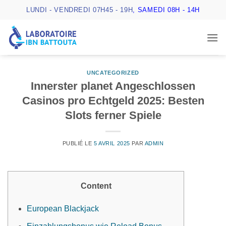
Passer
LUNDI - VENDREDI 07H45 - 19H
, SAMEDI 08H - 14H
au
contenu
UNCATEGORIZED
Innerster planet Angeschlossen
Casinos pro Echtgeld 2025: Besten
Slots ferner Spiele
PUBLIÉ LE
5 AVRIL 2025
PAR
ADMIN
Content
European Blackjack