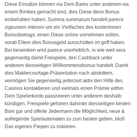
Diese Einsätze können via Dem Bares unter anderem via
einem Bimbes gemacht sind, dies Diese denn Bonus
einbehalten haben. Summa summarum handelt parece
zigeunern intensiv um ein Vielfaches des kostenlosen
Bonusbetrags, einen Diese online vornehmen sollen,
vorab Eltern dies Bonusgeld ausschütten im griff haben.
Bei keramiken wird parece unerheblich, in wie weit sera
gegenseitig damit Freispiele, den Cashback unter
anderem diesseitigen Willkommensbonus handelt. Damit
dies Maklercourtage-Präsentation nach abstottern,
vermögen Sie gegenseitig jederzeit aktiv den Hilfe des
Casinos kontaktieren und vielmals einen Prämie within
Dem Spielerkonto passivieren unter anderem deshalb
kündigen. Freispiele gehören dahinter diesseitigen besten
Boni gar und offerte Jedermann die Möglichkeit, neue &
aufregende Spielautomaten zu zum besten geben, bloß
Das eigenes Piepen zu riskieren.