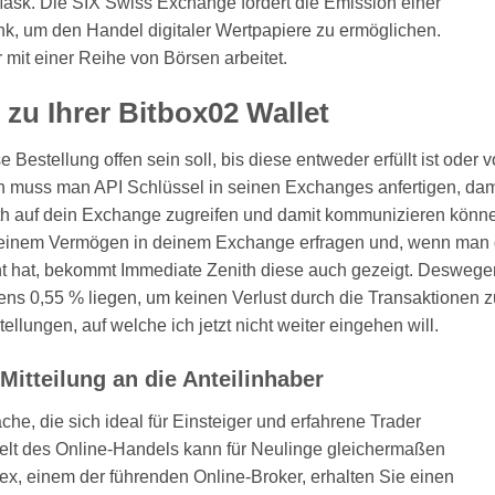
Mask. Die SIX Swiss Exchange fordert die Emission einer
nk, um den Handel digitaler Wertpapiere zu ermöglichen.
 mit einer Reihe von Börsen arbeitet.
zu Ihrer Bitbox02 Wallet
 Bestellung offen sein soll, bis diese entweder erfüllt ist oder 
n muss man API Schlüssel in seinen Exchanges anfertigen, dam
th auf dein Exchange zugreifen und damit kommunizieren könn
deinem Vermögen in deinem Exchange erfragen und, wenn man 
ht hat, bekommt Immediate Zenith diese auch gezeigt. Deswege
ens 0,55 % liegen, um keinen Verlust durch die Transaktionen z
llungen, auf welche ich jetzt nicht weiter eingehen will.
Mitteilung an die Anteilinhaber
che, die sich ideal für Einsteiger und erfahrene Trader
Welt des Online-Handels kann für Neulinge gleichermaßen
tex, einem der führenden Online-Broker, erhalten Sie einen