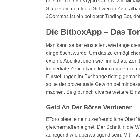
oder mit Deinen Krypto Wallets, wie Meta
Stablecoin durch die Schweizer Zentralba
3Commas ist ein beliebter Trading-Bot, der
Die BitboxApp – Das Tor 
Man kann selber einstellen, wie lange diese
dir gelöscht wurde. Um das zu ermögliche
externe Applikationen wie Immediate Zeni
Immediate Zenith kann Informationen zu 
Einstellungen im Exchange richtig gemac
sollte der prozentuale Gewinn bei mindest
machen. Es gibt noch diverse weitere Einste
Geld An Der Börse Verdienen – 
EToro bietet eine nutzerfreundliche Oberflä
gleichermaßen eignet. Der Schritt in die 
aufregend wie überwältigend sein. Mit Fla