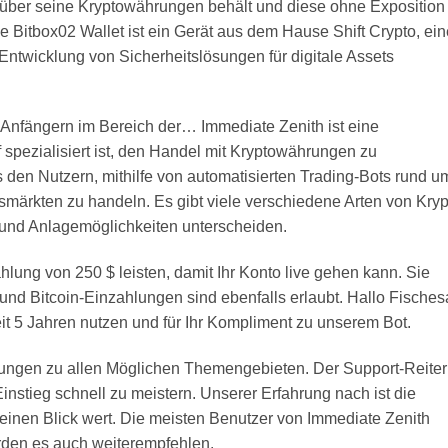
e über seine Kryptowährungen behält und diese ohne Exposition
ie Bitbox02 Wallet ist ein Gerät aus dem Hause Shift Crypto, ei
ntwicklung von Sicherheitslösungen für digitale Assets
 Anfängern im Bereich der… Immediate Zenith ist eine
uf spezialisiert ist, den Handel mit Kryptowährungen zu
s den Nutzern, mithilfe von automatisierten Trading-Bots rund u
märkten zu handeln. Es gibt viele verschiedene Arten von Kryp
n und Anlagemöglichkeiten unterscheiden.
lung von 250 $ leisten, damit Ihr Konto live gehen kann. Sie
und Bitcoin-Einzahlungen sind ebenfalls erlaubt. Hallo Fisches
it 5 Jahren nutzen und für Ihr Kompliment zu unserem Bot.
rungen zu allen Möglichen Themengebieten. Der Support-Reiter
instieg schnell zu meistern. Unserer Erfahrung nach ist die
einen Blick wert. Die meisten Benutzer von Immediate Zenith
den es auch weiterempfehlen.