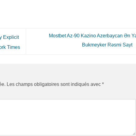
Mostbet Az-90 Kazino Azerbaycan Ən Y
 Explicit
Bukmeyker Rəsmi Sayt
ork Times
ée.
Les champs obligatoires sont indiqués avec
*