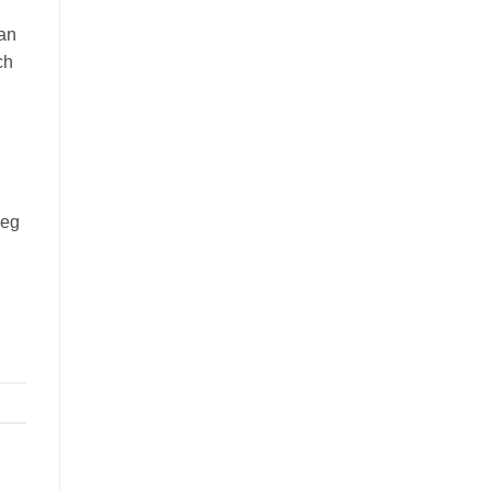
 an
ch
Weg