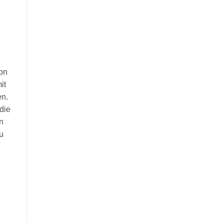
von
it
en.
die
n
u