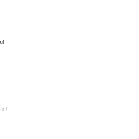
uf
nell