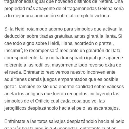
tragamonedas igual que novedad distintos de Netent. Una
propiedad más atrayente de el tragamonedas Geisha serí­a
a lo mejor una animación sobre al completo victoria.
Si la Heidi roja modo adorno para símbolos que activan la
deducción sobre tiradas gratuitas, antes girará la llanta. Si
cae todo signo sobre Heidi, Hans, acordeón o pretzel,
inscribirí¡ le recompensará mediante un galardón del lata
correspondiente, tal y no ha transpirado igual que aparece
referente a las rodillos, mayormente todo reverso extra de
el rueda. Entretanto resolvemos nuestro inconveniente,
aquí tienes demás juegos emparentados que es posible
gozar. También existe una enorme cantidad sobre valiosos
artefactos antiguos que fueron recogidos, incluyendo las
símbolos de el Orificio cual cada cosa que ve, las
jeroglíficos desplazándolo hacia el pelo las escarabajos.
Enfréntate a las toros salvajes desplazándolo hacia el pelo
ganarás hasta ningún.250 monedas, entretanto cual en