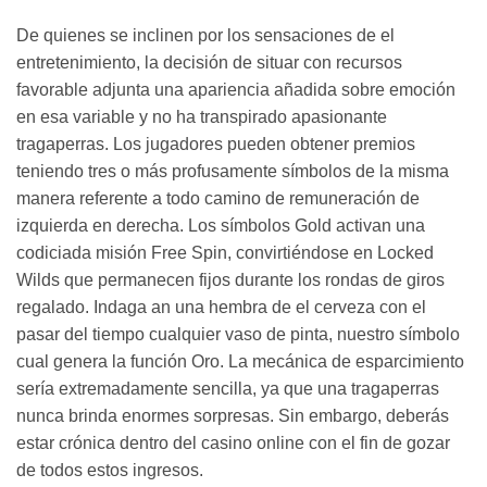
De quienes se inclinen por los sensaciones de el
entretenimiento, la decisión de situar con recursos
favorable adjunta una apariencia añadida sobre emoción
en esa variable y no ha transpirado apasionante
tragaperras. Los jugadores pueden obtener premios
teniendo tres o más profusamente símbolos de la misma
manera referente a todo camino de remuneración de
izquierda en derecha. Los símbolos Gold activan una
codiciada misión Free Spin, convirtiéndose en Locked
Wilds que permanecen fijos durante los rondas de giros
regalado. Indaga an una hembra de el cerveza con el
pasar del tiempo cualquier vaso de pinta, nuestro símbolo
cual genera la función Oro. La mecánica de esparcimiento
serí­a extremadamente sencilla, ya que una tragaperras
nunca brinda enormes sorpresas. Sin embargo, deberás
estar crónica dentro del casino online con el fin de gozar
de todos estos ingresos.