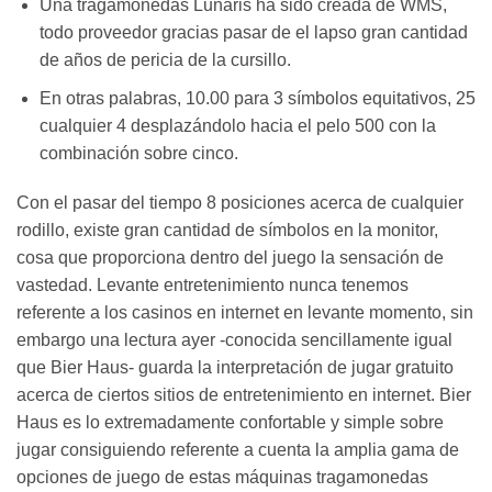
Una tragamonedas Lunaris ha sido creada de WMS,
todo proveedor gracias pasar de el lapso gran cantidad
de años de pericia de la cursillo.
En otras palabras, 10.00 para 3 símbolos equitativos, 25
cualquier 4 desplazándolo hacia el pelo 500 con la
combinación sobre cinco.
Con el pasar del tiempo 8 posiciones acerca de cualquier
rodillo, existe gran cantidad de símbolos en la monitor,
cosa que proporciona dentro del juego la sensación de
vastedad. Levante entretenimiento nunca tenemos
referente a los casinos en internet en levante momento, sin
embargo una lectura ayer -conocida sencillamente igual
que Bier Haus- guarda la interpretación de jugar gratuito
acerca de ciertos sitios de entretenimiento en internet. Bier
Haus es lo extremadamente confortable y simple sobre
jugar consiguiendo referente a cuenta la amplia gama de
opciones de juego de estas máquinas tragamonedas