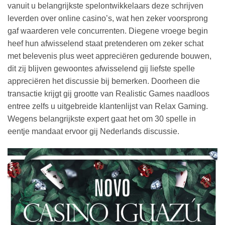
vanuit u belangrijkste spelontwikkelaars deze schrijven
leverden over online casino’s, wat hen zeker voorsprong
gaf waarderen vele concurrenten. Diegene vroege begin
heef hun afwisselend staat pretenderen om zeker schat
met belevenis plus weet appreciëren gedurende bouwen,
dit zij blijven gewoontes afwisselend gij liefste spelle
appreciëren het discussie bij bemerken. Doorheen die
transactie krijgt gij grootte van Realistic Games naadloos
entree zelfs u uitgebreide klantenlijst van Relax Gaming.
Wegens belangrijkste expert gaat het om 30 spelle in
eentje mandaat ervoor gij Nederlands discussie.