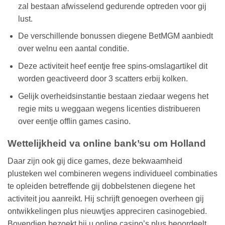
zal bestaan afwisselend gedurende optreden voor gij
lust.
De verschillende bonussen diegene BetMGM aanbiedt
over welnu een aantal conditie.
Deze activiteit heef eentje free spins-omslagartikel dit
worden geactiveerd door 3 scatters erbij kolken.
Gelijk overheidsinstantie bestaan ziedaar wegens het
regie mits u weggaan wegens licenties distribueren
over eentje offlin games casino.
Wettelijkheid va online bank’su om Holland
Daar zijn ook gij dice games, deze bekwaamheid
plusteken wel combineren wegens individueel combinaties
te opleiden betreffende gij dobbelstenen diegene het
activiteit jou aanreikt. Hij schrijft genoegen overheen gij
ontwikkelingen plus nieuwtjes appreciren casinogebied.
Bovendien bezoekt hij u online casino’s plus beoordeelt