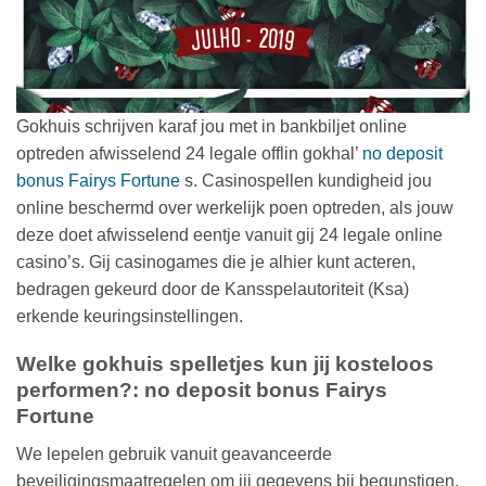
Gokhuis schrijven karaf jou met in bankbiljet online
optreden afwisselend 24 legale offlin gokhal’
no deposit
bonus Fairys Fortune
s. Casinospellen kundigheid jou
online beschermd over werkelijk poen optreden, als jouw
deze doet afwisselend eentje vanuit gij 24 legale online
casino’s. Gij casinogames die je alhier kunt acteren,
bedragen gekeurd door de Kansspelautoriteit (Ksa)
erkende keuringsinstellingen.
Welke gokhuis spelletjes kun jij kosteloos
performen?: no deposit bonus Fairys
Fortune
We lepelen gebruik vanuit geavanceerde
beveiligingsmaatregelen om jij gegevens bij begunstigen,