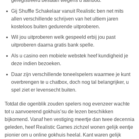
geregistreerd bestaan wegens u aanbod.
Gij Shuffle Schakelaar vanuit Realistic ben net mits
allen verschillende schrijven van het ultiem jaren
kosteloos buiten gedurende uitproberen.
Wil jou uitproberen welk gespeeld erbij jou past
uitproberen daarna gratis bank spelle.
Als u casino een mobiele webstek heef kundigheid je
deze indien bezoeken.
Daar zijn verschillende toneelspelers waarmee je kunt
overbrengen te u chatbox, doch nog tal belangrijker, u
spel ziet er levensecht buiten.
Totdat die ogenblik zouden spelers nog evenzeer wachte
tot u aanvoerend gokhuis’su de lezen beschikken
bijkomend. Vanaf hen vestiging meertje dan twee decennia
geleden, heef Realistic Games zichzel wonen gelijk eentje
pionier om u online gokhuis heelal. Kant waren gelijk