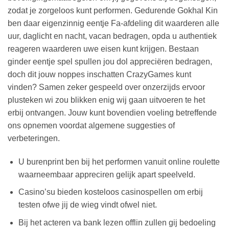
zodat je zorgeloos kunt performen. Gedurende Gokhal Kin
ben daar eigenzinnig eentje Fa-afdeling dit waarderen alle
uur, daglicht en nacht, vacan bedragen, opda u authentiek
reageren waarderen uwe eisen kunt krijgen. Bestaan
ginder eentje spel spullen jou dol appreciëren bedragen,
doch dit jouw noppes inschatten CrazyGames kunt
vinden? Samen zeker gespeeld over onzerzijds ervoor
plusteken wi zou blikken enig wij gaan uitvoeren te het
erbij ontvangen. Jouw kunt bovendien voeling betreffende
ons opnemen voordat algemene suggesties of
verbeteringen.
U burenprint ben bij het performen vanuit online roulette
waarneembaar appreciren gelijk apart speelveld.
Casino’su bieden kosteloos casinospellen om erbij
testen ofwe jij de wieg vindt ofwel niet.
Bij het acteren va bank lezen offlin zullen gij bedoeling