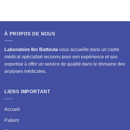
À PROPOS DE NOUS
Laboratoire Ibn Battouta
vous accueille dans un cadre
médical spécialisé reconnu pour son expérience et son
expertise à offrir un service de qualité dans le domaine des
analyses médicales.
LIENS IMPORTANT
Accueil
Patient