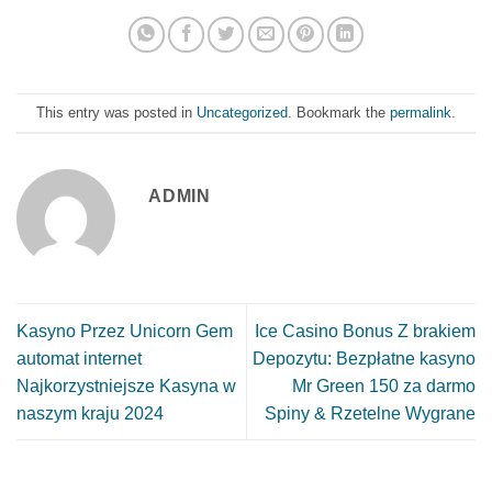
This entry was posted in
Uncategorized
. Bookmark the
permalink
.
ADMIN
Kasyno Przez Unicorn Gem
Ice Casino Bonus Z brakiem
automat internet
Depozytu: Bezpłatne kasyno
Najkorzystniejsze Kasyna w
Mr Green 150 za darmo
naszym kraju 2024
Spiny & Rzetelne Wygrane