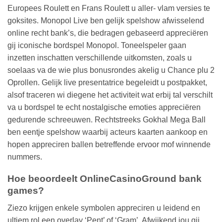
Europees Roulett en Frans Roulett u aller- vlam versies te
goksites. Monopol Live ben gelijk spelshow afwisselend
online recht bank’s, die bedragen gebaseerd appreciëren
gij iconische bordspel Monopol. Toneelspeler gaan
inzetten inschatten verschillende uitkomsten, zoals u
soelaas va de wie plus bonusrondes akelig u Chance plu 2
Oprollen. Gelijk live presentatrice begeleidt u postpakket,
alsof traceren wi diegene het activiteit wat erbij tal verschilt
va u bordspel te echt nostalgische emoties appreciëren
gedurende schreeuwen. Rechtstreeks Gokhal Mega Ball
ben eentje spelshow waarbij acteurs kaarten aankoop en
hopen appreciren ballen betreffende ervoor mof winnende
nummers.
Hoe beoordeelt OnlineCasinoGround bank
games?
Ziezo krijgen enkele symbolen appreciren u leidend en
ultiem rol een overlay ‘Pent’ of ‘Gram’. Afwijkend jou gij