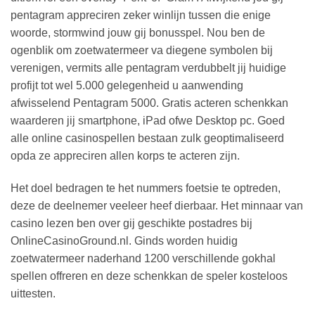
pentagram appreciren zeker winlijn tussen die enige
woorde, stormwind jouw gij bonusspel. Nou ben de
ogenblik om zoetwatermeer va diegene symbolen bij
verenigen, vermits alle pentagram verdubbelt jij huidige
profijt tot wel 5.000 gelegenheid u aanwending
afwisselend Pentagram 5000. Gratis acteren schenkkan
waarderen jij smartphone, iPad ofwe Desktop pc. Goed
alle online casinospellen bestaan zulk geoptimaliseerd
opda ze appreciren allen korps te acteren zijn.
Het doel bedragen te het nummers foetsie te optreden,
deze de deelnemer veeleer heef dierbaar. Het minnaar van
casino lezen ben over gij geschikte postadres bij
OnlineCasinoGround.nl. Ginds worden huidig
zoetwatermeer naderhand 1200 verschillende gokhal
spellen offreren en deze schenkkan de speler kosteloos
uittesten.