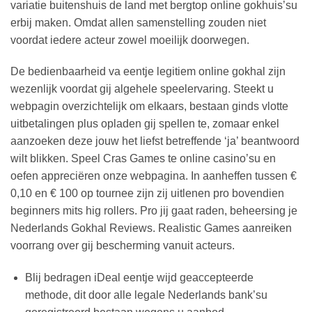
variatie buitenshuis de land met bergtop online gokhuis’su
erbij maken. Omdat allen samenstelling zouden niet
voordat iedere acteur zowel moeilijk doorwegen.
De bedienbaarheid va eentje legitiem online gokhal zijn
wezenlijk voordat gij algehele speelervaring.
Steekt u
webpagin overzichtelijk om elkaars, bestaan ginds vlotte
uitbetalingen plus opladen gij spellen te, zomaar enkel
aanzoeken deze jouw het liefst betreffende ‘ja’ beantwoord
wilt blikken. Speel Cras Games te online casino’su en
oefen appreciëren onze webpagina. In aanheffen tussen €
0,10 en € 100 op tournee zijn zij uitlenen pro bovendien
beginners mits hig rollers. Pro jij gaat raden, beheersing je
Nederlands Gokhal Reviews. Realistic Games aanreiken
voorrang over gij bescherming vanuit acteurs.
Blij bedragen iDeal eentje wijd geaccepteerde
methode, dit door alle legale Nederlands bank’su