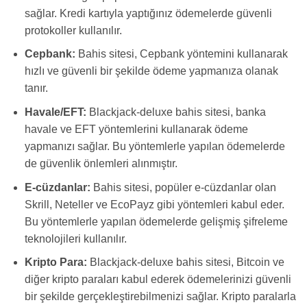
sağlar. Kredi kartıyla yaptığınız ödemelerde güvenli
protokoller kullanılır.
Cepbank:
Bahis sitesi, Cepbank yöntemini kullanarak
hızlı ve güvenli bir şekilde ödeme yapmanıza olanak
tanır.
Havale/EFT:
Blackjack-deluxe bahis sitesi, banka
havale ve EFT yöntemlerini kullanarak ödeme
yapmanızı sağlar. Bu yöntemlerle yapılan ödemelerde
de güvenlik önlemleri alınmıştır.
E-cüzdanlar:
Bahis sitesi, popüler e-cüzdanlar olan
Skrill, Neteller ve EcoPayz gibi yöntemleri kabul eder.
Bu yöntemlerle yapılan ödemelerde gelişmiş şifreleme
teknolojileri kullanılır.
Kripto Para:
Blackjack-deluxe bahis sitesi, Bitcoin ve
diğer kripto paraları kabul ederek ödemelerinizi güvenli
bir şekilde gerçekleştirebilmenizi sağlar. Kripto paralarla