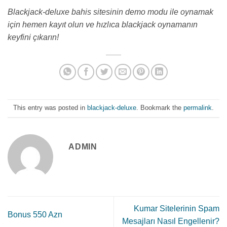
Blackjack-deluxe bahis sitesinin demo modu ile oynamak
için hemen kayıt olun ve hızlıca blackjack oynamanın
keyfini çıkarın!
This entry was posted in
blackjack-deluxe
. Bookmark the
permalink
.
ADMIN
Kumar Sitelerinin Spam
Bonus 550 Azn
Mesajları Nasıl Engellenir?