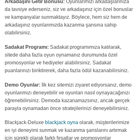
Arkadaşını Getir Bonusu:
Oyunlarımızı arkadaşlarınıza
da tavsiye ederseniz, siz ve arkadaşınız için özel bonuslar
ve kampanyalar sunmaktayız. Böylece, hem siz hem de
arkadaşınız oyunlarımızda kazanma şansına sahip
olabilirsiniz.
Sadakat Programı:
Sadakat programımıza katılarak,
sitede daha fazla oyun oynamanız durumunda özel
promosyonlar ve hediyeler alabilirsiniz. Sadakat
puanlarınızı biriktirerek, daha fazla ödül kazanabilirsiniz.
Demo Oyunlar:
İlk kez sitemizi ziyaret ediyorsanız, demo
oyunlarımızı deneyebilir ve oyunları nasıl oynayacağınızı
öğrenebilirsiniz. Demoda kazanamazsınız, ancak gerçek
parayla oynamadan önce stratejilerinizi deneyebilirsiniz.
Blackjack-Deluxe
blackjack oyna
olarak, müşterilerimize
en iyi deneyimi sunmak ve kazanma şanslarını artırmak
için sürekli olarak farklı fırsatlar ve promosyonlar