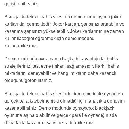
geliştirebilirsiniz.
Blackjack-deluxe bahis sitesinin demo modu, ayrıca joker
kartları da içermektedir. Joker kartları, şansınızı artırabilir ve
kazanma şansınızı yükseltebilir. Joker kartlarının ne zaman
kullanılacağını öğrenmek için demo modunu
kullanabilirsiniz.
Demo modunda oynamanın başka bir avantajı da, bahis
stratejilerinizi test etme imkanı sağlamasıdır. Farklı bahis
miktarlarını deneyebilir ve hangi miktarın daha kazançlı
olduğunu görebilirsiniz.
Blackjack-deluxe bahis sitesinde demo modu ile oynarken
gerçek para kaybetme riski olmadığı için rahatlıkla deneyim
kazanabilirsiniz. Demo modunda oynayarak blackjack
oyununa aşina olabilir ve gerçek para ile oynadığınızda
daha fazla kazanma şansınızı artırabilirsiniz.