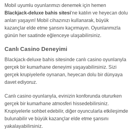
Mobil uyumlu oyunlarımızı denemek için hemen
Blackjack-deluxe bahis sitesi
‘ne katılın ve heyecan dolu
anları yaşayın! Mobil cihazınızı kullanarak, büyük
kazançlar elde etme şansını kaçırmayın. Oyunlarımızla
günün her saatinde eğlenceye ulaşabilirsiniz.
Canlı Casino Deneyimi
Blackjack-deluxe bahis sitesinde canlı casino oyunlarıyla
gerçek bir kumarhane deneyimi yaşayabilirsiniz. Sizi
gerçek krupiyelerle oynanan, heyecan dolu bir dünyaya
davet ediyoruz.
Canlı casino oyunlarıyla, evinizin konforunda otururken
gerçek bir kumarhane atmosferi hissedebilirsiniz.
Krupiyelerle sohbet edebilir, diğer oyuncularla etkileşimde
bulunabilir ve büyük kazançlar elde etme şansını
yakalayabilirsiniz.