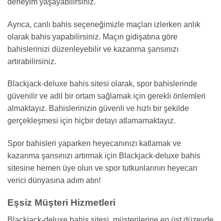
deneyim yaşayabilirsiniz.
Ayrıca, canlı bahis seçeneğimizle maçları izlerken anlık
olarak bahis yapabilirsiniz. Maçın gidişatına göre
bahislerinizi düzenleyebilir ve kazanma şansınızı
artırabilirsiniz.
Blackjack-deluxe bahis sitesi olarak, spor bahislerinde
güvenilir ve adil bir ortam sağlamak için gerekli önlemleri
almaktayız. Bahislerinizin güvenli ve hızlı bir şekilde
gerçekleşmesi için hiçbir detayı atlamamaktayız.
Spor bahisleri yaparken heyecanınızı katlamak ve
kazanma şansınızı artırmak için Blackjack-deluxe bahis
sitesine hemen üye olun ve spor tutkunlarının heyecan
verici dünyasına adım atın!
Eşsiz Müşteri Hizmetleri
Blackjack-deluxe bahis sitesi, müşterilerine en üst düzeyde