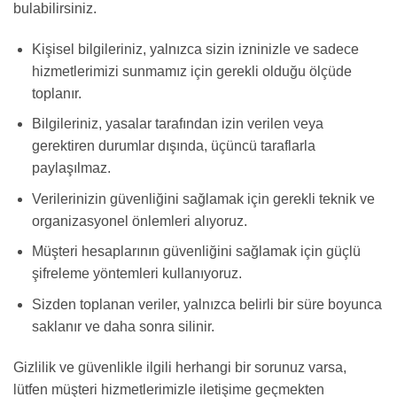
bulabilirsiniz.
Kişisel bilgileriniz, yalnızca sizin izninizle ve sadece
hizmetlerimizi sunmamız için gerekli olduğu ölçüde
toplanır.
Bilgileriniz, yasalar tarafından izin verilen veya
gerektiren durumlar dışında, üçüncü taraflarla
paylaşılmaz.
Verilerinizin güvenliğini sağlamak için gerekli teknik ve
organizasyonel önlemleri alıyoruz.
Müşteri hesaplarının güvenliğini sağlamak için güçlü
şifreleme yöntemleri kullanıyoruz.
Sizden toplanan veriler, yalnızca belirli bir süre boyunca
saklanır ve daha sonra silinir.
Gizlilik ve güvenlikle ilgili herhangi bir sorunuz varsa,
lütfen müşteri hizmetlerimizle iletişime geçmekten