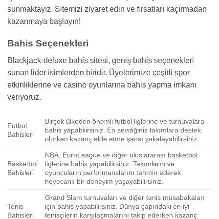
sunmaktayız. Sitemizi ziyaret edin ve fırsatları kaçırmadan
kazanmaya başlayın!
Bahis Seçenekleri
Blackjack-deluxe bahis sitesi, geniş bahis seçenekleri
sunan lider isimlerden biridir. Üyelerimize çeşitli spor
etkinliklerine ve casino oyunlarına bahis yapma imkanı
veriyoruz.
Birçok ülkeden önemli futbol liglerine ve turnuvalara
Futbol
bahis yapabilirsiniz. En sevdiğiniz takımlara destek
Bahisleri
olurken kazanç elde etme şansı yakalayabilirsiniz.
NBA, EuroLeague ve diğer uluslararası basketbol
Basketbol
liglerine bahis yapabilirsiniz. Takımların ve
Bahisleri
oyuncuların performanslarını tahmin ederek
heyecanlı bir deneyim yaşayabilirsiniz.
Grand Slam turnuvaları ve diğer tenis müsabakaları
Tenis
için bahis yapabilirsiniz. Dünya çapındaki en iyi
Bahisleri
tenisçilerin karşılaşmalarını takip ederken kazanç