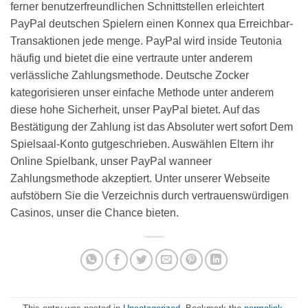
ferner benutzerfreundlichen Schnittstellen erleichtert
PayPal deutschen Spielern einen Konnex qua Erreichbar-
Transaktionen jede menge. PayPal wird inside Teutonia
häufig und bietet die eine vertraute unter anderem
verlässliche Zahlungsmethode. Deutsche Zocker
kategorisieren unser einfache Methode unter anderem
diese hohe Sicherheit, unser PayPal bietet. Auf das
Bestätigung der Zahlung ist das Absoluter wert sofort Dem
Spielsaal-Konto gutgeschrieben. Auswählen Eltern ihr
Online Spielbank, unser PayPal wanneer
Zahlungsmethode akzeptiert. Unter unserer Webseite
aufstöbern Sie die Verzeichnis durch vertrauenswürdigen
Casinos, unser die Chance bieten.