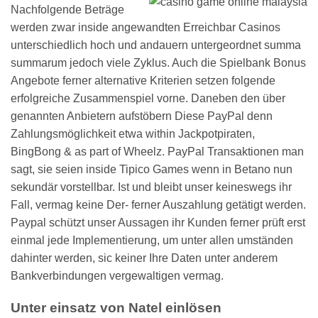
Nachfolgende Beträge
werden zwar inside angewandten Erreichbar Casinos
unterschiedlich hoch und andauern untergeordnet summa
summarum jedoch viele Zyklus. Auch die Spielbank Bonus
Angebote ferner alternative Kriterien setzen folgende
erfolgreiche Zusammenspiel vorne. Daneben den über
genannten Anbietern aufstöbern Diese PayPal denn
Zahlungsmöglichkeit etwa within Jackpotpiraten,
BingBong & as part of Wheelz. PayPal Transaktionen man
sagt, sie seien inside Tipico Games wenn in Betano nun
sekundär vorstellbar. Ist und bleibt unser keineswegs ihr
Fall, vermag keine Der- ferner Auszahlung getätigt werden.
Paypal schützt unser Aussagen ihr Kunden ferner prüft erst
einmal jede Implementierung, um unter allen umständen
dahinter werden, sic keiner Ihre Daten unter anderem
Bankverbindungen vergewaltigen vermag.
Unter einsatz von Natel einlösen