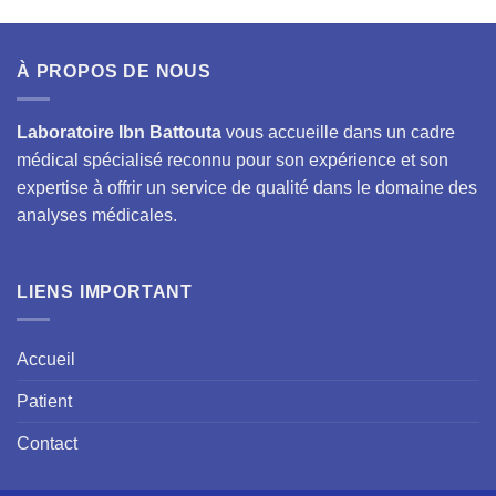
À PROPOS DE NOUS
Laboratoire Ibn Battouta
vous accueille dans un cadre
médical spécialisé reconnu pour son expérience et son
expertise à offrir un service de qualité dans le domaine des
analyses médicales.
LIENS IMPORTANT
Accueil
Patient
Contact