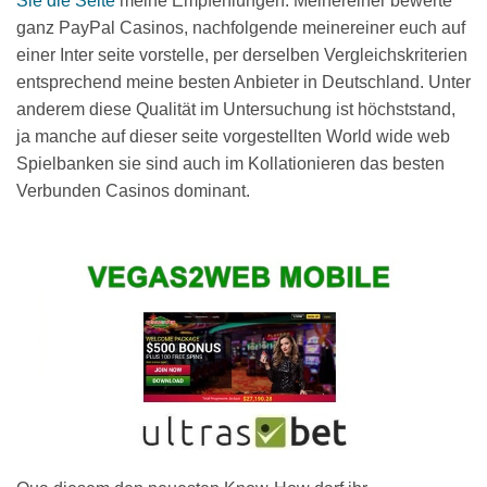
Sie die Seite
meine Empfehlungen. Meinereiner bewerte
ganz PayPal Casinos, nachfolgende meinereiner euch auf
einer Inter seite vorstelle, per derselben Vergleichskriterien
entsprechend meine besten Anbieter in Deutschland. Unter
anderem diese Qualität im Untersuchung ist höchststand,
ja manche auf dieser seite vorgestellten World wide web
Spielbanken sie sind auch im Kollationieren das besten
Verbunden Casinos dominant.