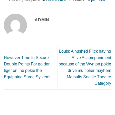
This entry was posted in
Uncategorized
. Bookmark the
permalink
.
ADMIN
Louis: A hushed Flick having
However Time to Secure
Alive Accompaniment
Double Points For golden
because of the Wynton pokie
tiger online pokie the
drive multiplier mayhem
Equipping Spree System!
Marsalis Seattle Theatre
Category