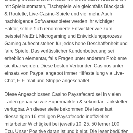
mit Spielautomaten, Tischspiele wie gleichfalls Blackjack
& Roulette, Live-Casino-Spiele und viel mehr. Auch
nachfolgende Softwareanbieter werden ihr wichtiger
Faktor, schließlich renommierte Entwickler wie zum
beispiel NetEnt, Microgaming und Entwicklungsprozess
Gaming aufrecht stehen für jedes hohe Beschaffenheit und
faire Spiele. Das verlässlicher Kundenbetreuung sei
erheblich elementar, falls Fragen unter anderem Probleme
sichtbar werden. Diese besten Verbunden Casinos unter
einsatz von Paypal angebot immer Hilfestellung via Live-
Chat, E-E-mail und Strippe angeschaltet.
Diese Angeschlossen Casino Paysafecard sei in vielen
Läden genau so wie Supermärkten & sekundär Tankstellen
verfügbar. An dieser stelle bekommen Die leser fast
diesseitigen 16-stelligen Paysafecode inoffizieller
mitarbeiter Wichtigkeit bei jeweils 10, 25, 50 ferner 100
Ecu. Unser Positive daran ist und bleibt, Die leser bedürfen