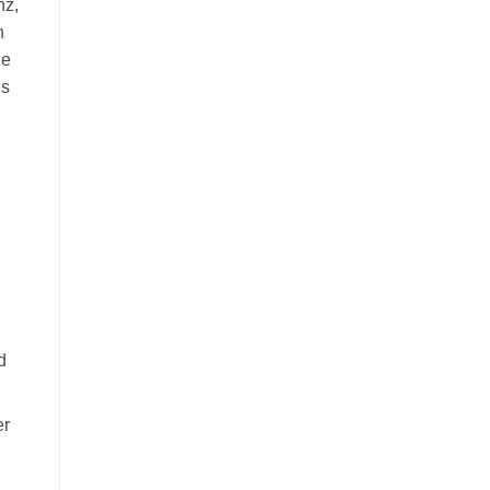
nz,
h
ie
es
d
er