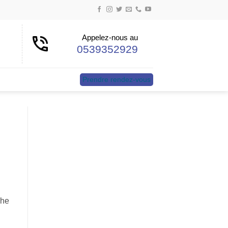
Appelez-nous au
0539352929
Prendre rendez-vous
öhe