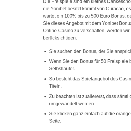
Die Freispiele sind ein kleines Dankeschö
die Yonibet besitzt kommt von Curacao, es
wartet ein 100% bis zu 500 Euro Bonus, d
Sie dieses Angebot mit dem Yonibet Bonus
Online-Casino zu verschaffen, werden wir 
berücksichtigen.
Sie suchen den Bonus, der Sie ansprich
Wenn Sie den Bonus für 50 Freispiele b
Selbstläufer.
So besteht das Spielangebot des Casin
Titeln.
Zu beachten ist zuallererst, dass sämtl
umgewandelt werden.
Sie klicken ganz einfach auf die orange
Seite.