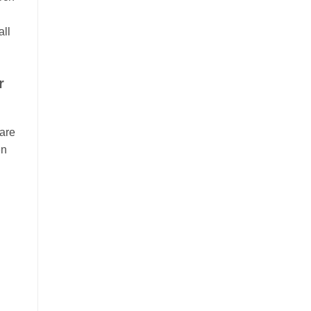
all
r
are
en