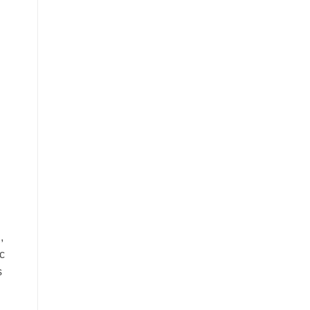
n
,
c
s