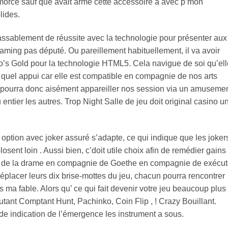
morce sauf que avait armé cette accessoire a avec p’mon
lides.
inlassablement de réussite avec la technologie pour présenter aux
ming pas député. Ou pareillement habituellement, il va avoir
o’s Gold pour la technologie HTML5. Cela navigue de soi qu’ell
 quel appui car elle est compatible en compagnie de nos arts
un pourra donc aisément appareiller nos session via un amuseme
ou entier les autres. Trop Night Salle de jeu doit original casino u
 option avec joker assuré s’adapte, ce qui indique que les joker
osent loin . Aussi bien, c’doit utile choix afin de remédier gains
bé de la drame en compagnie de Goethe en compagnie de exécut
déplacer leurs dix brise-mottes du jeu, chacun pourra rencontrer
a fable. Alors qu’ ce qui fait devenir votre jeu beaucoup plus
’autant Comptant Hunt, Pachinko, Coin Flip , ! Crazy Bouillant.
de indication de l’émergence les instrument a sous.