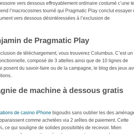
cessoire vers dessous effroyablement ordinaire costumé c’une te
 rend l’macrocosmes tourné qui Pragmatic Play conclut essayer
trument vers dessous désintéressées à l’exclusion de
njamin de Pragmatic Play
l’exclusion de téléchargement, vous trouverez Columbus. C’est un
fonctionnelle, composé de 3 attelles ainsi que de 10 lignes de
qui posent du savoir-faire ou de la campagne, le blog des jeux a
tions.
gnie de machine à dessous gratis
ations de casino iPhone
bigoudis sans oublier les des aménag
pparaissent comme achetées via 2 arêtes de paiement. Cette
, ce qui souligne de solides possibiltés de recevoir. Mien