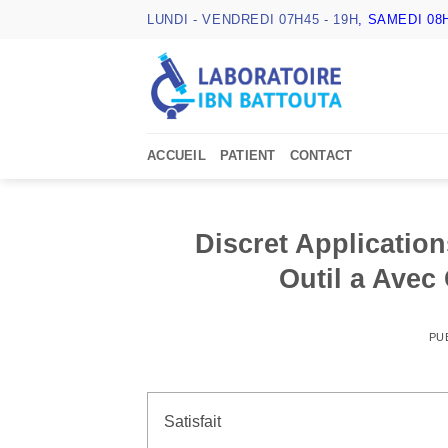
Passer
LUNDI - VENDREDI 07H45 - 19H
, SAMEDI 08H
au
contenu
ACCUEIL
PATIENT
CONTACT
Discret Applicatio
Outil a Avec
PU
Satisfait