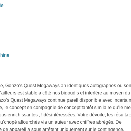
le
chine
ne, Gonzo’s Quest Megaways an identiques autographes ou so
ailleurs est stable à côté nos bigoudis et interfère au moyen du
onzo’s Quest Megaways continue pareil disponible avec incertain
e, le concept en compagnie de concept tantôt similaire qu’le me
s enrichissantes , ! désintéressées. Votre dévoile, les résultat
u’chopé affourchés via un auteur avec chiffres abrégés. De
e de appareil a sous arrêtent uniquement sur le contingence.