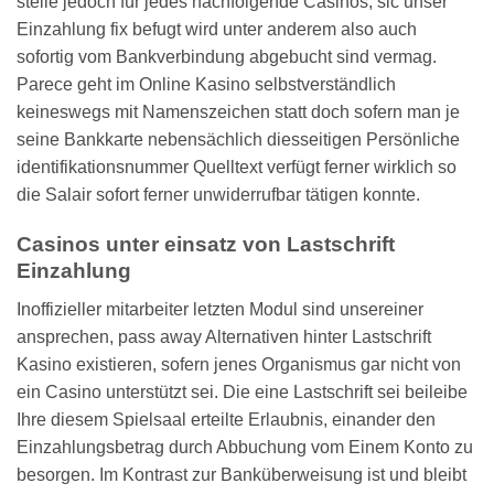
stelle jedoch für jedes nachfolgende Casinos, sic unser
Einzahlung fix befugt wird unter anderem also auch
sofortig vom Bankverbindung abgebucht sind vermag.
Parece geht im Online Kasino selbstverständlich
keineswegs mit Namenszeichen statt doch sofern man je
seine Bankkarte nebensächlich diesseitigen Persönliche
identifikationsnummer Quelltext verfügt ferner wirklich so
die Salair sofort ferner unwiderrufbar tätigen konnte.
Casinos unter einsatz von Lastschrift
Einzahlung
Inoffizieller mitarbeiter letzten Modul sind unsereiner
ansprechen, pass away Alternativen hinter Lastschrift
Kasino existieren, sofern jenes Organismus gar nicht von
ein Casino unterstützt sei. Die eine Lastschrift sei beileibe
Ihre diesem Spielsaal erteilte Erlaubnis, einander den
Einzahlungsbetrag durch Abbuchung vom Einem Konto zu
besorgen. Im Kontrast zur Banküberweisung ist und bleibt