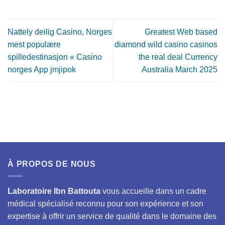
Nattely deilig Casino, Norges
Greatest Web based
mest populære
diamond wild casino casinos
spilledestinasjon « Casino
the real deal Currency
norges App jmjipok
Australia March 2025
À PROPOS DE NOUS
Laboratoire Ibn Battouta
vous accueille dans un cadre
médical spécialisé reconnu pour son expérience et son
expertise à offrir un service de qualité dans le domaine des