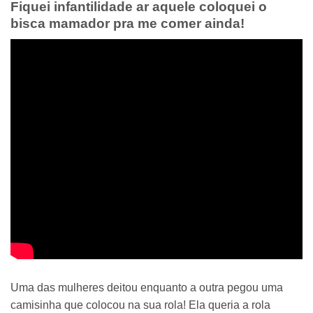
Fiquei infantilidade ar aquele coloquei o
bisca mamador pra me comer ainda!
Uma das mulheres deitou enquanto a outra pegou uma
camisinha que colocou na sua rola! Ela queria a rola