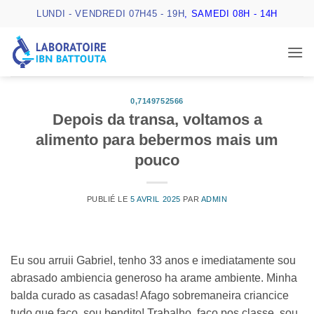
Passer
LUNDI - VENDREDI 07H45 - 19H
, SAMEDI 08H - 14H
au
contenu
0,7149752566
Depois da transa, voltamos a
alimento para bebermos mais um
pouco
PUBLIÉ LE
5 AVRIL 2025
PAR
ADMIN
Eu sou arruii Gabriel, tenho 33 anos e imediatamente sou
abrasado ambiencia generoso ha arame ambiente. Minha
balda curado as casadas! Afago sobremaneira criancice
tudo que faco, sou bendito! Trabalho, faco pos classe, sou