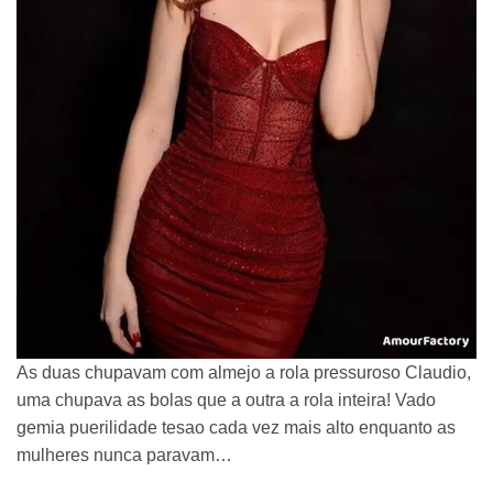
As duas chupavam com almejo a rola pressuroso Claudio,
uma chupava as bolas que a outra a rola inteira! Vado
gemia puerilidade tesao cada vez mais alto enquanto as
mulheres nunca paravam…