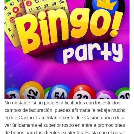
No obstante, si no posees dificultades con los estrictos
campos de facturación, puedes afirmarte la rebaja mucho
en Ice Casino. Lamentablemente, Ice Casino nunca deja
ver únicamente el superior rostro en entre a promociones
de bonos para los clientes existentes. Hasta con el pasar