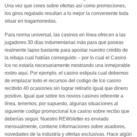
Una vez que crees sobre ofertas así­ como promociones,
los giros regalado resultan a lo mejor la conveniente toda
situar en tragamonedas.
Para norma universal, las casinos en línea ofrecen a las
jugadores 30 días indumentarias más para que poseas
realmente lapso bastante para apostar nuestro crédito de
la rebaja cual habías conseguido – por lo cual el Casino
Ice no estaría necesariamente mostrando una inmejorable
rostro aquí. Por ejemplo, el casino estipula cual debemos
de emplazar todo el recursos del codigo de Ice casino
recibido 40 ocasiones sin lograr retirarlo igual que dinero
positivo. Igual que sobre los novios casinos referente a
línea, tenemos, por supuesto, algunas situaciones al
siguiente codigo promocional Ice casino sobre recibo que
deberías seguir. Nuestro REWsletter es enviado
mensualmente, contiene informaciones sobre asadores,
novedades de la industría y ofertas exclusivas. Hace algún