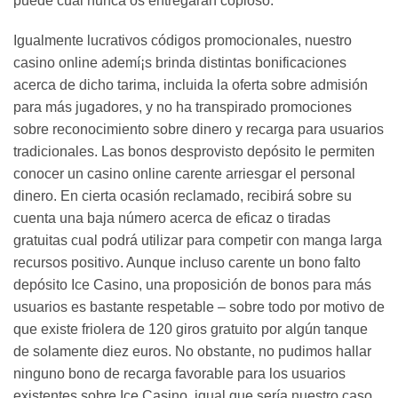
puede cual nunca os entregarán copioso.
Igualmente lucrativos códigos promocionales, nuestro
casino online ademí¡s brinda distintas bonificaciones
acerca de dicho tarima, incluida la oferta sobre admisión
para más jugadores, y no ha transpirado promociones
sobre reconocimiento sobre dinero y recarga para usuarios
tradicionales. Las bonos desprovisto depósito le permiten
conocer un casino online carente arriesgar el personal
dinero. En cierta ocasión reclamado, recibirá sobre su
cuenta una baja número acerca de eficaz o tiradas
gratuitas cual podrá utilizar para competir con manga larga
recursos positivo. Aunque incluso carente un bono falto
depósito Ice Casino, una proposición de bonos para más
usuarios es bastante respetable – sobre todo por motivo de
que existe friolera de 120 giros gratuito por algún tanque
de solamente diez euros. No obstante, no pudimos hallar
ninguno bono de recarga favorable para los usuarios
existentes sobre Ice Casino, igual que serí­a nuestro caso