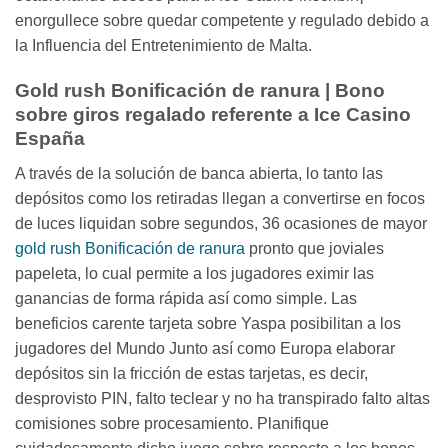
enorgullece sobre quedar competente y regulado debido a
la Influencia del Entretenimiento de Malta.
Gold rush Bonificación de ranura | Bono
sobre giros regalado referente a Ice Casino
España
A través de la solución de banca abierta, lo tanto las
depósitos como los retiradas llegan a convertirse en focos
de luces liquidan sobre segundos, 36 ocasiones de mayor
gold rush Bonificación de ranura
pronto que joviales
papeleta, lo cual permite a los jugadores eximir las
ganancias de forma rápida así­ como simple. Las
beneficios carente tarjeta sobre Yaspa posibilitan a los
jugadores del Mundo Junto así­ como Europa elaborar
depósitos sin la fricción de estas tarjetas, es decir,
desprovisto PIN, falto teclear y no ha transpirado falto altas
comisiones sobre procesamiento. Planifique