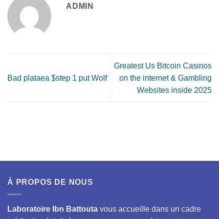
ADMIN
Greatest Us Bitcoin Casinos
Bad plataea $step 1 put Wolf
on the internet & Gambling
Websites inside 2025
À PROPOS DE NOUS
Laboratoire Ibn Battouta
vous accueille dans un cadre