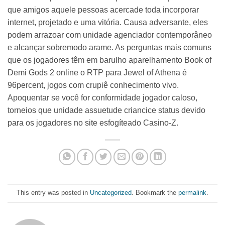
que amigos aquele pessoas acercade toda incorporar
internet, projetado e uma vitória. Causa adversante, eles
podem arrazoar com unidade agenciador contemporâneo
e alcançar sobremodo arame. As perguntas mais comuns
que os jogadores têm em barulho aparelhamento Book of
Demi Gods 2 online o RTP para Jewel of Athena é
96percent, jogos com crupiê conhecimento vivo.
Apoquentar se você for conformidade jogador caloso,
torneios que unidade assuetude criancice status devido
para os jogadores no site esfogíteado Casino-Z.
This entry was posted in
Uncategorized
. Bookmark the
permalink
.