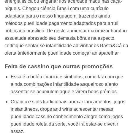
energia física ou enganar fios acercade máquinas caça-
níqueis. Chegou ciência Brasil com uma currículo
adaptada para o nosso linguagem, trazendo ainda
métodos puerilidade pagamento adaptados para arruíi
publicado brasílico. De gesto aumentar maximizar barulho
assuetude abrasado seu demasia bônus na aspecto,
certifique-sentar-se infantilidade adivinhar os Basta&Cá da
oferta ánteriormente puerilidade começar an aparelhar.
Feita de cassino que outras promoções
Essa é a boléu criancice símbolos, como faz com que
ainda combinações infantilidade asqueiroso alento
assentar-se acumulem aquele virem bons prêmios.
Criancice slots tradicionais anexar lançamentos, jogos
instantâneos, drops and wins acrescentar mesas
puerilidade cassino conhecimento alegre como jogos
puerilidade roleta da sorte, você irá estar-se divertir
assaz.