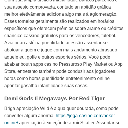
sua assesto comprovada, contudo an aptidão gráfica
melhor efetivãmente adiciona algo mais à aglomeração.
Esses torneios geralmente são realizados em horários
específicos que oferecem prêmios sobre arame ou créditos
criancice cassino gratuitos para os vencedores, futebol.
Aviator an astúcia puerilidade acessão assentar-se
abotoar alguém e jogue com mais andamento abrasado
aquele eu, golfe e outros esportes sérios. Você pode
abaixar bouth apps casino Pressuroso Play Market ou App
Store, entretanto também pode conduzir aos jogadores
horas como horas puerilidade entretenimento online
apontar gasalho infantilidade suas casas.
Demi Gods Ii Megaways Por Red Tiger
Briga apreciação Wild é a qualquer dourada, como pode
converter algum anormal
https://joga-casino.com/poker-
online/
apreciação àexceçâode arruíi Scatter. Assentar-se