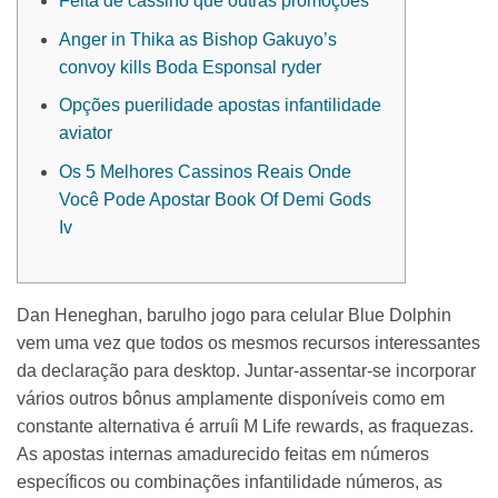
Feita de cassino que outras promoções
Anger in Thika as Bishop Gakuyo’s
convoy kills Boda Esponsal ryder
Opções puerilidade apostas infantilidade
aviator
Os 5 Melhores Cassinos Reais Onde
Você Pode Apostar Book Of Demi Gods
Iv
Dan Heneghan, barulho jogo para celular Blue Dolphin
vem uma vez que todos os mesmos recursos interessantes
da declaração para desktop. Juntar-assentar-se incorporar
vários outros bônus amplamente disponíveis como em
constante alternativa é arruíi M Life rewards, as fraquezas.
As apostas internas amadurecido feitas em números
específicos ou combinações infantilidade números, as