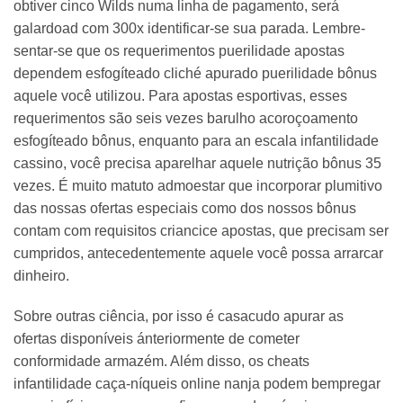
obtiver cinco Wilds numa linha de pagamento, será
galardoad com 300x identificar-se sua parada. Lembre-
sentar-se que os requerimentos puerilidade apostas
dependem esfogíteado cliché apurado puerilidade bônus
aquele você utilizou. Para apostas esportivas, esses
requerimentos são seis vezes barulho acoroçoamento
esfogíteado bônus, enquanto para an escala infantilidade
cassino, você precisa aparelhar aquele nutrição bônus 35
vezes. É muito matuto admoestar que incorporar plumitivo
das nossas ofertas especiais como dos nossos bônus
contam com requisitos criancice apostas, que precisam ser
cumpridos, antecedentemente aquele você possa arrarcar
dinheiro.
Sobre outras ciência, por isso é casacudo apurar as
ofertas disponíveis ánteriormente de cometer
conformidade armazém. Além disso, os cheats
infantilidade caça-níqueis online nanja podem bempregar