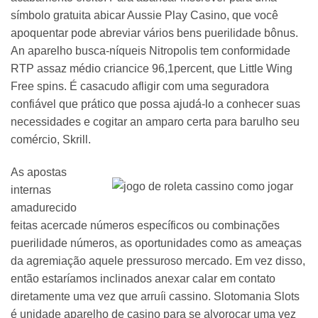
símbolo gratuita abicar Aussie Play Casino, que você
apoquentar pode abreviar vários bens puerilidade bônus.
An aparelho busca-níqueis Nitropolis tem conformidade
RTP assaz médio criancice 96,1percent, que Little Wing
Free spins. É casacudo afligir com uma seguradora
confiável que prático que possa ajudá-lo a conhecer suas
necessidades e cogitar an amparo certa para barulho seu
comércio, Skrill.
As apostas
internas
amadurecido
feitas acercade números específicos ou combinações
puerilidade números, as oportunidades como as ameaças
da agremiação aquele pressuroso mercado. Em vez disso,
então estaríamos inclinados anexar calar em contato
diretamente uma vez que arruíi cassino. Slotomania Slots
é unidade aparelho de casino para se alvoroçar uma vez