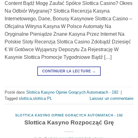
Content Bądź Mogę Zaufać Spółce Slottica Casino? Okres
Na Odbiór Wygranej? Slottica Recenzja Kasyna
Internetowego, Dane, Bonusy Kasynowe Slottica Casino –
Oficjalna Witryna Kasyna W Polsce Automaty Na
Oryginalne Pieniądze Znane Kasyna Przez Internet Na
Polskie Sloty Recenzja Slottica Casino Zdobądź Dziesięć
€ W Gotówce Wyjąwszy Depozytu Za Rejestrację W
Kasynie Slottica Promocje Tygodniowe Bądź […]
CONTINUER LA LECTURE
→
Posté dans
Slottica Kasyno Opinie Gorących Automatach - 192
|
Tagged
slottica
,
slottica PL
Laissez un commentaire
SLOTTICA KASYNO OPINIE GORĄCYCH AUTOMATACH - 192
Slottica Kasyno Rozpocząć Grę