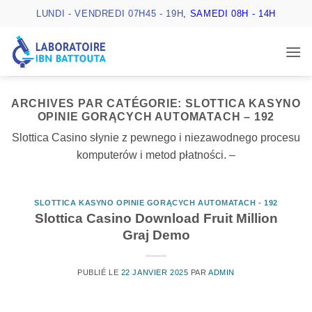
Passer
LUNDI - VENDREDI 07H45 - 19H
, SAMEDI 08H - 14H
au
contenu
ARCHIVES PAR CATÉGORIE:
SLOTTICA KASYNO
OPINIE GORĄCYCH AUTOMATACH – 192
Slottica Casino słynie z pewnego i niezawodnego procesu
komputerów i metod płatności. –
SLOTTICA KASYNO OPINIE GORĄCYCH AUTOMATACH - 192
Slottica Casino Download Fruit Million
Graj Demo
PUBLIÉ LE
22 JANVIER 2025
PAR
ADMIN