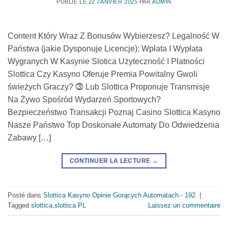
PUBLIÉ LE
22 JANVIER 2025
PAR
ADMIN
Content Który Wraz Z Bonusów Wybierzesz? Legalność W
Państwa (jakie Dysponuje Licencje): Wpłata I Wypłata
Wygranych W Kasynie Slotica Użyteczność I Płatności
Slottica Czy Kasyno Oferuje Premia Powitalny Gwoli
świeżych Graczy? ⓷ Lub Slottica Proponuje Transmisje
Na Żywo Spośród Wydarzeń Sportowych?
Bezpieczeństwo Transakcji Poznaj Casino Slottica Kasyno
Nasze Państwo Top Doskonałe Automaty Do Odwiedzenia
Zabawy […]
CONTINUER LA LECTURE
→
Posté dans
Slottica Kasyno Opinie Gorących Automatach - 192
|
Tagged
slottica
,
slottica PL
Laissez un commentaire