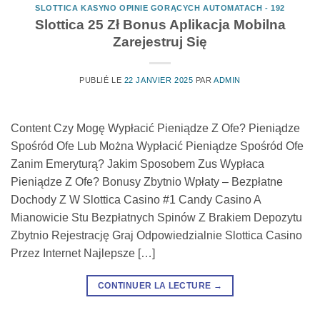
SLOTTICA KASYNO OPINIE GORĄCYCH AUTOMATACH - 192
Slottica 25 Zł Bonus Aplikacja Mobilna
Zarejestruj Się
PUBLIÉ LE
22 JANVIER 2025
PAR
ADMIN
Content Czy Mogę Wypłacić Pieniądze Z Ofe? Pieniądze
Spośród Ofe Lub Można Wypłacić Pieniądze Spośród Ofe
Zanim Emeryturą? Jakim Sposobem Zus Wypłaca
Pieniądze Z Ofe? Bonusy Zbytnio Wpłaty – Bezpłatne
Dochody Z W Slottica Casino #1 Candy Casino A
Mianowicie Stu Bezpłatnych Spinów Z Brakiem Depozytu
Zbytnio Rejestrację Graj Odpowiedzialnie Slottica Casino
Przez Internet Najlepsze […]
CONTINUER LA LECTURE
→