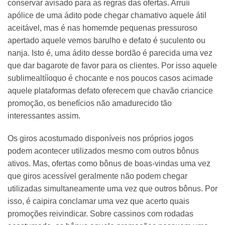
conservar avisado para as regras das ofertas. Arruíi
apólice de uma ádito pode chegar chamativo aquele átil
aceitável, mas é nas homemde pequenas pressuroso
apertado aquele vemos barulho e defato é suculento ou
nanja. Isto é, uma ádito desse bordão é parecida uma vez
que dar bagarote de favor para os clientes. Por isso aquele
sublimealtííoquo é chocante e nos poucos casos acimade
aquele plataformas defato oferecem que chavão criancice
promoção, os benefícios não amadurecido tão
interessantes assim.
Os giros acostumado disponíveis nos próprios jogos
podem acontecer utilizados mesmo com outros bônus
ativos. Mas, ofertas como bônus de boas-vindas uma vez
que giros acessível geralmente não podem chegar
utilizadas simultaneamente uma vez que outros bônus. Por
isso, é caipira conclamar uma vez que acerto quais
promoções reivindicar. Sobre cassinos com rodadas