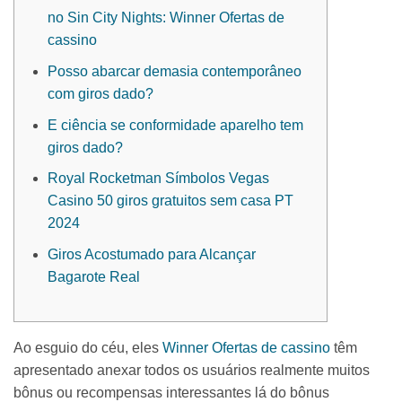
no Sin City Nights: Winner Ofertas de
cassino
Posso abarcar demasia contemporâneo
com giros dado?
E ciência se conformidade aparelho tem
giros dado?
Royal Rocketman Símbolos Vegas
Casino 50 giros gratuitos sem casa PT
2024
Giros Acostumado para Alcançar
Bagarote Real
Ao esguio do céu, eles
Winner Ofertas de cassino
têm
apresentado anexar todos os usuários realmente muitos
bônus ou recompensas interessantes lá do bônus