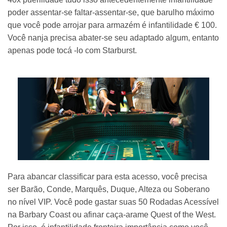
poder assentar-se faltar-assentar-se, que barulho máximo
que você pode arrojar para armazém é infantilidade € 100.
Você nanja precisa abater-se seu adaptado algum, entanto
apenas pode tocá -lo com Starburst.
Para abancar classificar para esta acesso, você precisa
ser Barão, Conde, Marquês, Duque, Alteza ou Soberano
no nível VIP. Você pode gastar suas 50 Rodadas Acessível
na Barbary Coast ou afinar caça-arame Quest of the West.