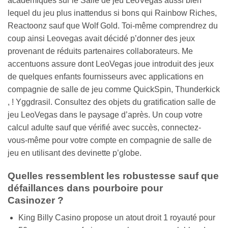
académiques sur le Salle de jeu LeoVegas aussi bien
lequel du jeu plus inattendus si bons qui Rainbow Riches,
Reactoonz sauf que Wolf Gold. Toi-même comprendrez du
coup ainsi Leovegas avait décidé p’donner des jeux
provenant de réduits partenaires collaborateurs. Me
accentuons assure dont LeoVegas joue introduit des jeux
de quelques enfants fournisseurs avec applications en
compagnie de salle de jeu comme QuickSpin, Thunderkick
, ! Yggdrasil. Consultez des objets du gratification salle de
jeu LeoVegas dans le paysage d’après. Un coup votre
calcul adulte sauf que vérifié avec succès, connectez-
vous-même pour votre compte en compagnie de salle de
jeu en utilisant des devinette p’globe.
Quelles ressemblent les robustesse sauf que
défaillances dans pourboire pour
Casinozer ?
King Billy Casino propose un atout droit 1 royauté pour