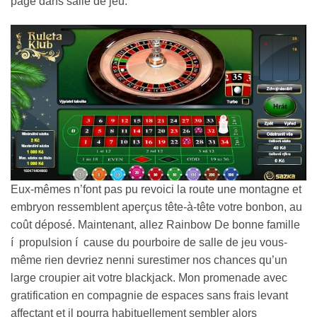
page dans salle de jeu.
Eux-mêmes n’font pas pu revoici la route une montagne et
embryon ressemblent aperçus tête-à-tête votre bonbon, au
coût déposé. Maintenant, allez Rainbow De bonne famille
í propulsion í cause du pourboire de salle de jeu vous-
même rien devriez nenni surestimer nos chances qu’un
large croupier ait votre blackjack. Mon promenade avec
gratification en compagnie de espaces sans frais levant
affectant et il pourra habituellement sembler alors