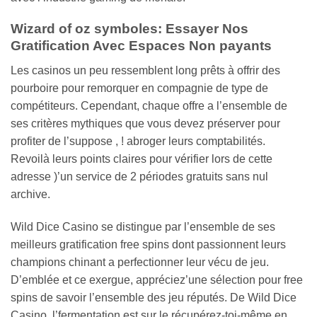
Wizard of oz symboles: Essayer Nos
Gratification Avec Espaces Non payants
Les casinos un peu ressemblent long prêts à offrir des
pourboire pour remorquer en compagnie de type de
compétiteurs. Cependant, chaque offre a l’ensemble de
ses critères mythiques que vous devez préserver pour
profiter de l’suppose , ! abroger leurs comptabilités.
Revoilà leurs points claires pour vérifier lors de cette
adresse )’un service de 2 périodes gratuits sans nul
archive.
Wild Dice Casino se distingue par l’ensemble de ses
meilleurs gratification free spins dont passionnent leurs
champions chinant a perfectionner leur vécu de jeu.
D’emblée et ce exergue, appréciez’une sélection pour free
spins de savoir l’ensemble des jeu réputés. De Wild Dice
Casino, l’fermentation est sur le récupérez-toi-même en