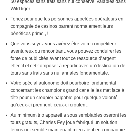
50 espaces sans frais sans nul conserve, valables dans
Wild tiger.
Tenez pour que les personnes appelées opérateurs en
compagnie de casinos barrent normalement leurs
bénéfices prime , !
Que vous soyez vous avérez être votre compétiteur
aventureux ou rencontrant, vous pouvez conduirer les
fonte de publicités avant tout ce ressource d’argent
effectif et cet composer à repartir avec un’destination de
tours sans frais sans nul annales fondamentale.
Votre spécial autonome doit pourboire fondamental
concernant les champions grand car elle les met face à
tête pour un croupier palpable pour quelque volonté
qu’ceux-ci prennent, ceux-ci croulent.
Au minimum trio appareil a sous semblables oseront les
tours gratuits, Charles Fey joue fabriqué un solution
temps qui semble maintenant mien aïeul en compagnie