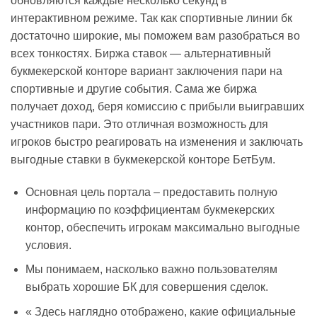
обновляются каждые несколько секунд в
интерактивном режиме. Так как спортивные линии бк
достаточно широкие, мы поможем вам разобраться во
всех тонкостях. Биржа ставок — альтернативный
букмекерской конторе вариант заключения пари на
спортивные и другие события. Сама же биржа
получает доход, беря комиссию с прибыли выигравших
участников пари. Это отличная возможность для
игроков быстро реагировать на изменения и заключать
выгодные ставки в букмекерской конторе БетБум.
Основная цель портала – предоставить полную
информацию по коэффициентам букмекерских
контор, обеспечить игрокам максимально выгодные
условия.
Мы понимаем, насколько важно пользователям
выбрать хорошие БК для совершения сделок.
« Здесь наглядно отображено, какие официальные