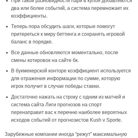
При такой разновидности пари в купон добавляются
два или более событий, а система перемножает их
коэффициенты.
Теперь пора обсудить шаги, которые помогут
притереться к миру беттинга и сохранять игровой
баланс в порядке.
Все данные обновляются моментально, после
смены котировок на сайте бк.
В букмекерской конторе коэффициент используется
для отражения информации по сумме, которую
игрок получит в случае победы ставки.
Достаточно нажать на строку с одним из матчей и
система сайта Лиги прогнозов на спорт
перенаправит вас к перечню наиболее вероятных
исходов событий от прогнозистов Kush v Sporte.
Зарубежные компании иногда “режут” максимальную