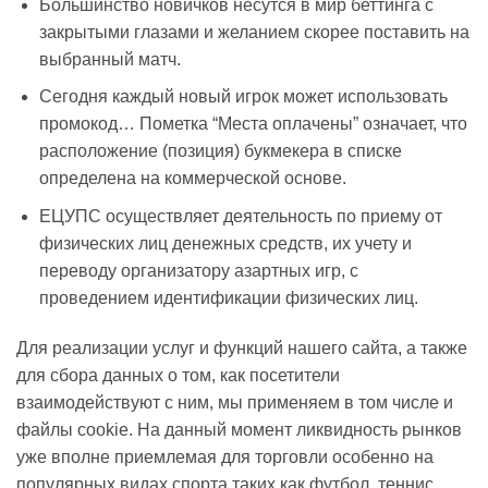
Большинство новичков несутся в мир беттинга с
закрытыми глазами и желанием скорее поставить на
выбранный матч.
Сегодня каждый новый игрок может использовать
промокод… Пометка “Места оплачены” означает, что
расположение (позиция) букмекера в списке
определена на коммерческой основе.
ЕЦУПС осуществляет деятельность по приему от
физических лиц денежных средств, их учету и
переводу организатору азартных игр, с
проведением идентификации физических лиц.
Для реализации услуг и функций нашего сайта, а также
для сбора данных о том, как посетители
взаимодействуют с ним, мы применяем в том числе и
файлы cookie. На данный момент ликвидность рынков
уже вполне приемлемая для торговли особенно на
популярных видах спорта таких как футбол, теннис,