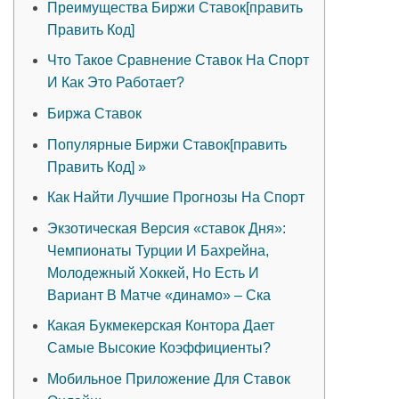
Преимущества Биржи Ставок[править
Править Код]
Что Такое Сравнение Ставок На Спорт
И Как Это Работает?
Биржа Ставок
Популярные Биржи Ставок[править
Править Код] »
Как Найти Лучшие Прогнозы На Спорт
Экзотическая Версия «ставок Дня»:
Чемпионаты Турции И Бахрейна,
Молодежный Хоккей, Но Есть И
Вариант В Матче «динамо» – Ска
Какая Букмекерская Контора Дает
Самые Высокие Коэффициенты?
Мобильное Приложение Для Ставок