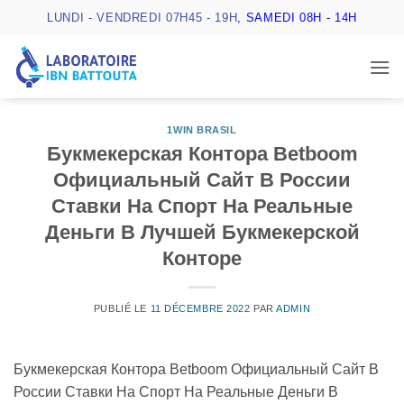
Passer
LUNDI - VENDREDI 07H45 - 19H
, SAMEDI 08H - 14H
au
contenu
1WIN BRASIL
Букмекерская Контора Betboom
Официальный Сайт В России
Ставки На Спорт На Реальные
Деньги В Лучшей Букмекерской
Конторе
PUBLIÉ LE
11 DÉCEMBRE 2022
PAR
ADMIN
Букмекерская Контора Betboom Официальный Сайт В
России Ставки На Спорт На Реальные Деньги В