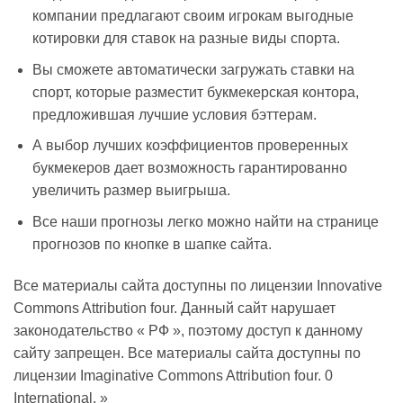
компании предлагают своим игрокам выгодные
котировки для ставок на разные виды спорта.
Вы сможете автоматически загружать ставки на
спорт, которые разместит букмекерская контора,
предложившая лучшие условия бэттерам.
А выбор лучших коэффициентов проверенных
букмекеров дает возможность гарантированно
увеличить размер выигрыша.
Все наши прогнозы легко можно найти на странице
прогнозов по кнопке в шапке сайта.
Все материалы сайта доступны по лицензии Innovative
Commons Attribution four. Данный сайт нарушает
законодательство « РФ », поэтому доступ к данному
сайту запрещен. Все материалы сайта доступны по
лицензии Imaginative Commons Attribution four. 0
International. »