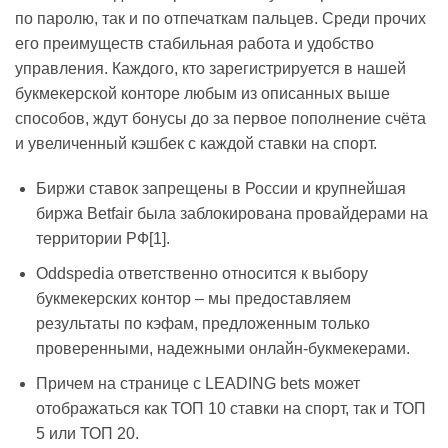
по паролю, так и по отпечаткам пальцев. Среди прочих
его преимуществ стабильная работа и удобство
управления. Каждого, кто зарегистрируется в нашей
букмекерской конторе любым из описанных выше
способов, ждут бонусы до за первое пополнение счёта
и увеличенный кэшбек с каждой ставки на спорт.
Биржи ставок запрещены в России и крупнейшая
биржа Betfair была заблокирована провайдерами на
территории РФ[1].
Oddspedia ответственно относится к выбору
букмекерских контор – мы предоставляем
результаты по кэфам, предложенным только
проверенными, надежными онлайн-букмекерами.
Причем на странице с LEADING bets может
отображаться как ТОП 10 ставки на спорт, так и ТОП
5 или ТОП 20.