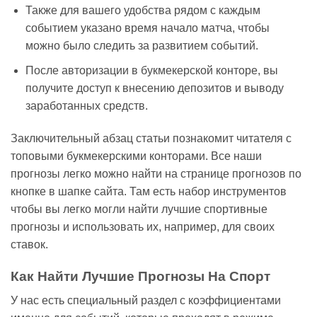
Также для вашего удобства рядом с каждым
событием указано время начало матча, чтобы
можно было следить за развитием событий.
После авторизации в букмекерской конторе, вы
получите доступ к внесению депозитов и выводу
заработанных средств.
Заключительный абзац статьи познакомит читателя с
топовыми букмекерскими конторами. Все наши
прогнозы легко можно найти на странице прогнозов по
кнопке в шапке сайта. Там есть набор инструментов
чтобы вы легко могли найти лучшие спортивные
прогнозы и использовать их, например, для своих
ставок.
Как Найти Лучшие Прогнозы На Спорт
У нас есть специальный раздел с коэффициентами