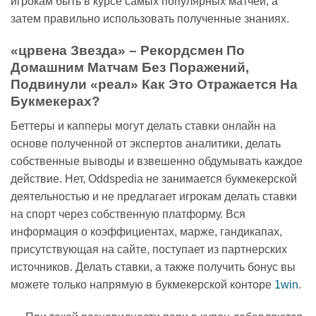
игрокам быть в курсе самых популярных матчей, а
затем правильно использовать полученные знаниях.
«црвена Звезда» – Рекордсмен По
Домашним Матчам Без Поражений,
Подвинули «реал» Как Это Отражается На
Букмекерах?
Беттеры и капперы могут делать ставки онлайн на
основе полученной от экспертов аналитики, делать
собственные выводы и взвешенно обдумывать каждое
действие. Нет, Oddspedia не занимается букмекерской
деятельностью и не предлагает игрокам делать ставки
на спорт через собственную платформу. Вся
информация о коэффициентах, марже, гандикапах,
присутствующая на сайте, поступает из партнерских
источников. Делать ставки, а также получить бонус вы
можете только напрямую в букмекерской конторе
1win
.