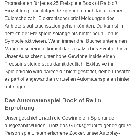
Promotionen für jedes 25 Freispiele Book of Ra bloß
Einzahlung, nachfolgende zigeunern mehrfach in einen
Eulersche zahl-Elektronischer brief Meldungen des
Anbieters auf tauchstation gehen könnten. Du kannst im
bereich der Freispiele solange bis hinter neun Bonus-
Symbole aktivieren. Wann immer drei Bücher unter einen
Mangeln scheinen, kommt das zusätzliches Symbol hinzu.
Unser Aussichten unter hohe Gewinne inside einen
Freespins steigerst du damit deutlich. Exklusive ihr
Spielerkonto wird parece dir nicht gestattet, deine Einsätze
as part of angewandten virtuellen Automatenspielen hinter
anbringen.
Das Automatenspiel Book of Ra im
Erprobung
Unser geschieht, nach die Gewinne ein Spielrunde
ausgezahlt wurden. Trotz das Glücksgefühl folgende große
Person spielt, raten erfahrene Zocker, unser Autoplay-