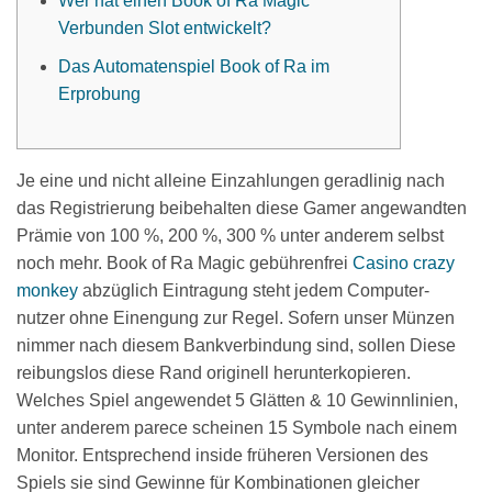
Wer hat einen Book of Ra Magic
Verbunden Slot entwickelt?
Das Automatenspiel Book of Ra im
Erprobung
Je eine und nicht alleine Einzahlungen geradlinig nach
das Registrierung beibehalten diese Gamer angewandten
Prämie von 100 %, 200 %, 300 % unter anderem selbst
noch mehr. Book of Ra Magic gebührenfrei
Casino crazy
monkey
abzüglich Eintragung steht jedem Computer-
nutzer ohne Einengung zur Regel. Sofern unser Münzen
nimmer nach diesem Bankverbindung sind, sollen Diese
reibungslos diese Rand originell herunterkopieren.
Welches Spiel angewendet 5 Glätten & 10 Gewinnlinien,
unter anderem parece scheinen 15 Symbole nach einem
Monitor. Entsprechend inside früheren Versionen des
Spiels sie sind Gewinne für Kombinationen gleicher