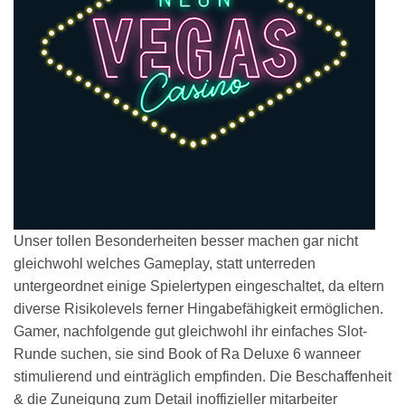
Unser tollen Besonderheiten besser machen gar nicht
gleichwohl welches Gameplay, statt unterreden
untergeordnet einige Spielertypen eingeschaltet, da eltern
diverse Risikolevels ferner Hingabefähigkeit ermöglichen.
Gamer, nachfolgende gut gleichwohl ihr einfaches Slot-
Runde suchen, sie sind Book of Ra Deluxe 6 wanneer
stimulierend und einträglich empfinden. Die Beschaffenheit
& die Zuneigung zum Detail inoffizieller mitarbeiter