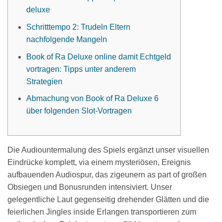
deluxe
Schritttempo 2: Trudeln Eltern
nachfolgende Mangeln
Book of Ra Deluxe online damit Echtgeld
vortragen: Tipps unter anderem
Strategien
Abmachung von Book of Ra Deluxe 6
über folgenden Slot-Vortragen
Die Audiountermalung des Spiels ergänzt unser visuellen
Eindrücke komplett, via einem mysteriösen, Ereignis
aufbauenden Audiospur, das zigeunern as part of großen
Obsiegen und Bonusrunden intensiviert. Unser
gelegentliche Laut gegenseitig drehender Glätten und die
feierlichen Jingles inside Erlangen transportieren zum