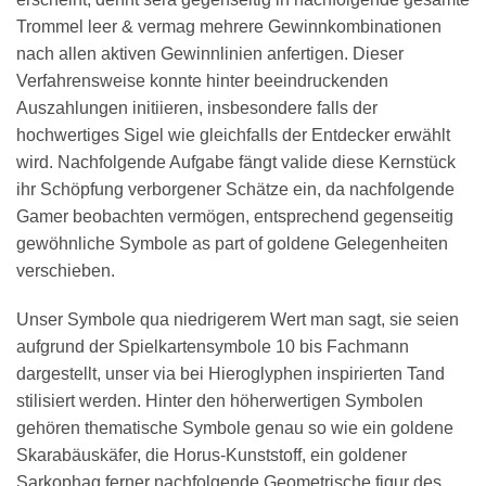
Trommel leer & vermag mehrere Gewinnkombinationen
nach allen aktiven Gewinnlinien anfertigen. Dieser
Verfahrensweise konnte hinter beeindruckenden
Auszahlungen initiieren, insbesondere falls der
hochwertiges Sigel wie gleichfalls der Entdecker erwählt
wird. Nachfolgende Aufgabe fängt valide diese Kernstück
ihr Schöpfung verborgener Schätze ein, da nachfolgende
Gamer beobachten vermögen, entsprechend gegenseitig
gewöhnliche Symbole as part of goldene Gelegenheiten
verschieben.
Unser Symbole qua niedrigerem Wert man sagt, sie seien
aufgrund der Spielkartensymbole 10 bis Fachmann
dargestellt, unser via bei Hieroglyphen inspirierten Tand
stilisiert werden. Hinter den höherwertigen Symbolen
gehören thematische Symbole genau so wie ein goldene
Skarabäuskäfer, die Horus-Kunststoff, ein goldener
Sarkophag ferner nachfolgende Geometrische figur des