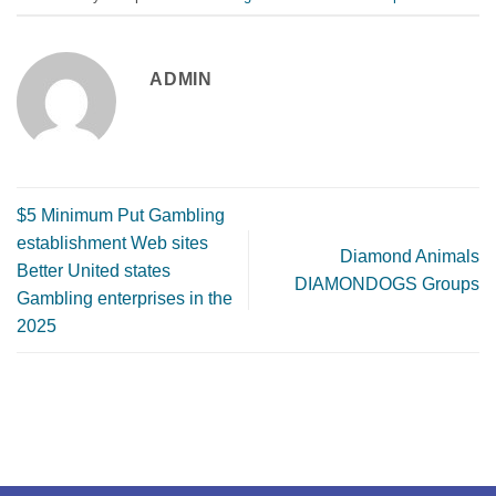
ADMIN
$5 Minimum Put Gambling
establishment Web sites
Diamond Animals
Better United states
DIAMONDOGS Groups
Gambling enterprises in the
2025