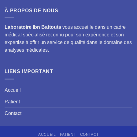
À PROPOS DE NOUS
Laboratoire Ibn Battouta
vous accueille dans un cadre
médical spécialisé reconnu pour son expérience et son
expertise à offrir un service de qualité dans le domaine des
analyses médicales.
LIENS IMPORTANT
Accueil
Patient
Contact
ACCUEIL
PATIENT
CONTACT