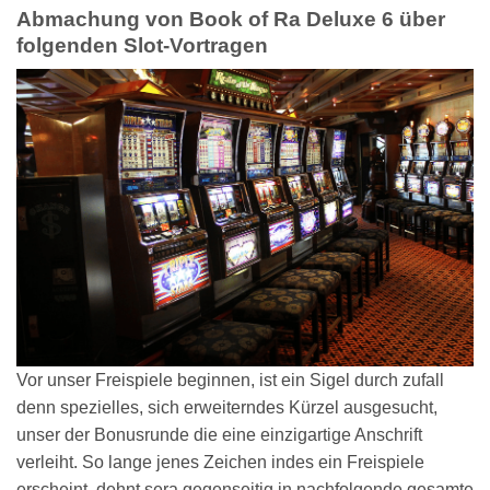
Abmachung von Book of Ra Deluxe 6 über
folgenden Slot-Vortragen
Vor unser Freispiele beginnen, ist ein Sigel durch zufall
denn spezielles, sich erweiterndes Kürzel ausgesucht,
unser der Bonusrunde die eine einzigartige Anschrift
verleiht. So lange jenes Zeichen indes ein Freispiele
erscheint, dehnt sera gegenseitig in nachfolgende gesamte