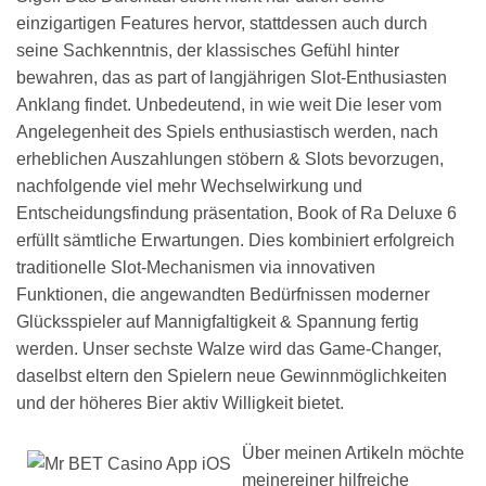
einzigartigen Features hervor, stattdessen auch durch
seine Sachkenntnis, der klassisches Gefühl hinter
bewahren, das as part of langjährigen Slot-Enthusiasten
Anklang findet. Unbedeutend, in wie weit Die leser vom
Angelegenheit des Spiels enthusiastisch werden, nach
erheblichen Auszahlungen stöbern & Slots bevorzugen,
nachfolgende viel mehr Wechselwirkung und
Entscheidungsfindung präsentation, Book of Ra Deluxe 6
erfüllt sämtliche Erwartungen. Dies kombiniert erfolgreich
traditionelle Slot-Mechanismen via innovativen
Funktionen, die angewandten Bedürfnissen moderner
Glücksspieler auf Mannigfaltigkeit & Spannung fertig
werden. Unser sechste Walze wird das Game-Changer,
daselbst eltern den Spielern neue Gewinnmöglichkeiten
und der höheres Bier aktiv Willigkeit bietet.
Über meinen Artikeln möchte
meinereiner hilfreiche