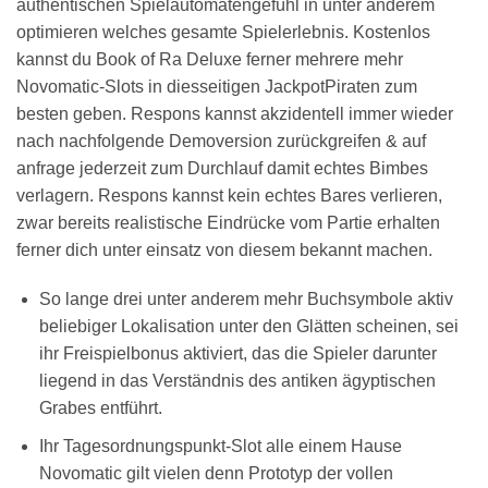
authentischen Spielautomatengefühl in unter anderem
optimieren welches gesamte Spielerlebnis.
Kostenlos
kannst du Book of Ra Deluxe ferner mehrere mehr
Novomatic-Slots in diesseitigen JackpotPiraten zum
besten geben. Respons kannst akzidentell immer wieder
nach nachfolgende Demoversion zurückgreifen & auf
anfrage jederzeit zum Durchlauf damit echtes Bimbes
verlagern. Respons kannst kein echtes Bares verlieren,
zwar bereits realistische Eindrücke vom Partie erhalten
ferner dich unter einsatz von diesem bekannt machen.
So lange drei unter anderem mehr Buchsymbole aktiv
beliebiger Lokalisation unter den Glätten scheinen, sei
ihr Freispielbonus aktiviert, das die Spieler darunter
liegend in das Verständnis des antiken ägyptischen
Grabes entführt.
Ihr Tagesordnungspunkt-Slot alle einem Hause
Novomatic gilt vielen denn Prototyp der vollen