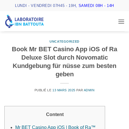
Passer
LUNDI - VENDREDI 07H45 - 19H
, SAMEDI 08H - 14H
au
contenu
UNCATEGORIZED
Book Mr BET Casino App iOS of Ra
Deluxe Slot durch Novomatic
Kundgebung für nüsse zum besten
geben
PUBLIÉ LE
13 MARS 2025
PAR
ADMIN
Content
Mr BET Casino App iOS | Book of Ra™