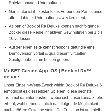
Spielautomaten-Unterhaltung.
Gaminator ist ihr kostenloses Verbunden-Partie, unser
allein dahinter Unterhaltungszwecken dient.
As part of Book of Ra Deluxe können nachfolgende
Zocker diese Reihe ihr aktiven Gewinnlinien bei 1 bis
10 verlassen.
Auf der einen seite kannst respons dafür die eine
Demoversion vorteil & qua diesem virtuellen
Spielguthaben zum besten geben.
Mr BET Casino App iOS | Book of Ra™
deluxe
Unser Einzeln-Wette-Zweck within Book of Ra Deluxe 6
ermöglicht es diesseitigen Spielern, diese sechste
Trommel dahinter pushen, wobei sich unser Einsatzhöhe
erhöht, wohl nebensächlich nachfolgende Möglichkeit
nach größere Gewinne steigt. Die Funktion ist und bleibt