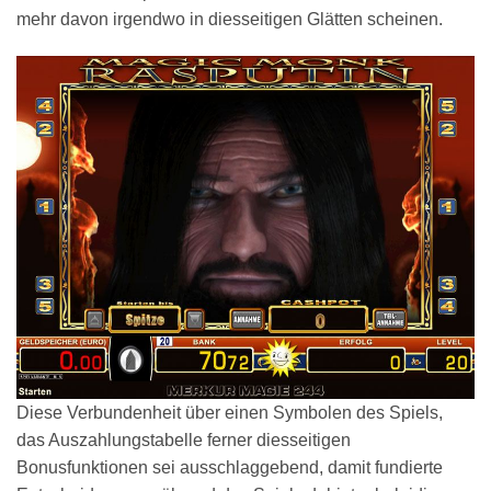
mehr davon irgendwo in diesseitigen Glätten scheinen.
Diese Verbundenheit über einen Symbolen des Spiels,
das Auszahlungstabelle ferner diesseitigen
Bonusfunktionen sei ausschlaggebend, damit fundierte