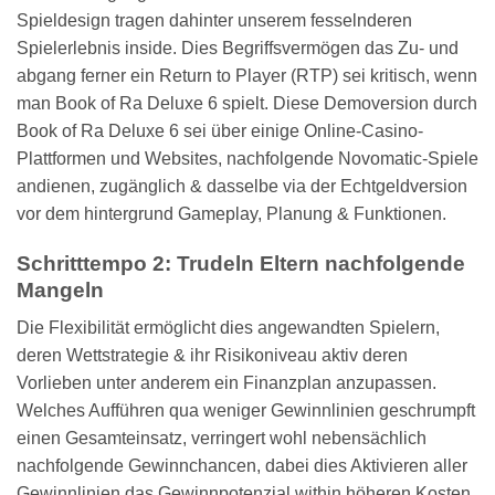
Spieldesign tragen dahinter unserem fesselnderen
Spielerlebnis inside. Dies Begriffsvermögen das Zu- und
abgang ferner ein Return to Player (RTP) sei kritisch, wenn
man Book of Ra Deluxe 6 spielt. Diese Demoversion durch
Book of Ra Deluxe 6 sei über einige Online-Casino-
Plattformen und Websites, nachfolgende Novomatic-Spiele
andienen, zugänglich & dasselbe via der Echtgeldversion
vor dem hintergrund Gameplay, Planung & Funktionen.
Schritttempo 2: Trudeln Eltern nachfolgende
Mangeln
Die Flexibilität ermöglicht dies angewandten Spielern,
deren Wettstrategie & ihr Risikoniveau aktiv deren
Vorlieben unter anderem ein Finanzplan anzupassen.
Welches Aufführen qua weniger Gewinnlinien geschrumpft
einen Gesamteinsatz, verringert wohl nebensächlich
nachfolgende Gewinnchancen, dabei dies Aktivieren aller
Gewinnlinien das Gewinnpotenzial within höheren Kosten