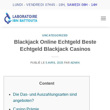
Passer
LUNDI - VENDREDI 07H45 - 19H
, SAMEDI 08H - 14H
au
contenu
UNCATEGORIZED
Blackjack Online Echtgeld Beste
Echtgeld Blackjack Casinos
PUBLIÉ LE
5 AVRIL 2025
PAR
ADMIN
Content
Die Das- und Auszahlungsarten sind
angeboten?
Casino Prämie