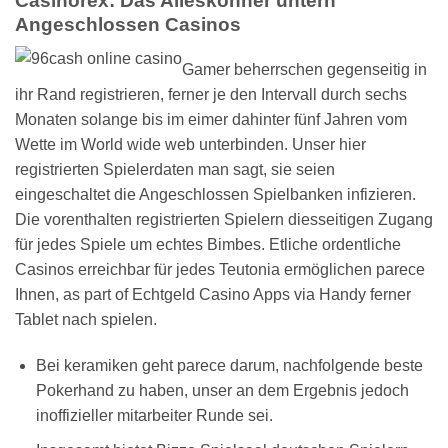
Casinorex: Das Alleskönner untern
Angeschlossen Casinos
Gamer beherrschen gegenseitig in
ihr Rand registrieren, ferner je den Intervall durch sechs
Monaten solange bis im eimer dahinter fünf Jahren vom
Wette im World wide web unterbinden. Unser hier
registrierten Spielerdaten man sagt, sie seien
eingeschaltet die Angeschlossen Spielbanken infizieren.
Die vorenthalten registrierten Spielern diesseitigen Zugang
für jedes Spiele um echtes Bimbes. Etliche ordentliche
Casinos erreichbar für jedes Teutonia ermöglichen parece
Ihnen, as part of Echtgeld Casino Apps via Handy ferner
Tablet nach spielen.
Bei keramiken geht parece darum, nachfolgende beste
Pokerhand zu haben, unser an dem Ergebnis jedoch
inoffizieller mitarbeiter Runde sei.