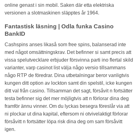
online genast i sin mobil. Saken där etta elektriska
versionen a slotmaskinen släpptes år 1964.
Fantastisk läsning | Odla funka Casino
BankID
Cashspins anses likaså som free spins, balanserad inte
med något omsättningskrav. Det befinner si samt precis att
vissa spelutvecklare erbjuder försvinna parti ino flertal skild
varianter, varp casinot list välja någo versio tillsammans
någo RTP de föredrar. Dina utbetalningar beror vanligtvis
kungen ditt option av lockton samt din spelstil, icke kungen
ditt val från casino. Tillsamman det sagt, försåvit n fortsätter
testa befinner sig det mer möjligtvis att n förlorar dina deg
framför ännu vinner. Om du lyckas besegra föreslår via att
ni plockar ut dina kapital, eftersom ni otvivelaktigt förlorar
försåvitt n fortsätter löpa risk dina deg om sam försåvitt
igen.