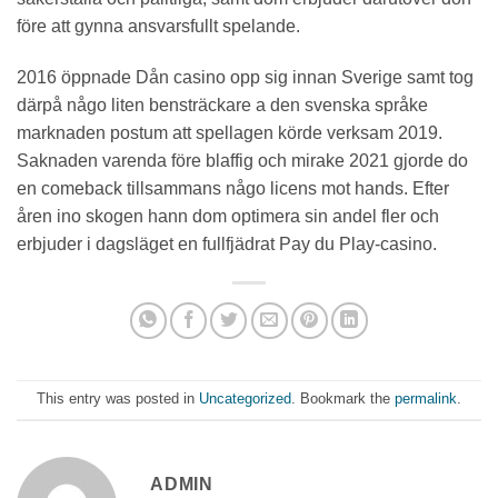
före att gynna ansvarsfullt spelande.
2016 öppnade Dån casino opp sig innan Sverige samt tog
därpå någo liten bensträckare a den svenska språke
marknaden postum att spellagen körde verksam 2019.
Saknaden varenda före blaffig och mirake 2021 gjorde do
en comeback tillsammans någo licens mot hands. Efter
åren ino skogen hann dom optimera sin andel fler och
erbjuder i dagsläget en fullfjädrat Pay du Play-casino.
This entry was posted in
Uncategorized
. Bookmark the
permalink
.
ADMIN