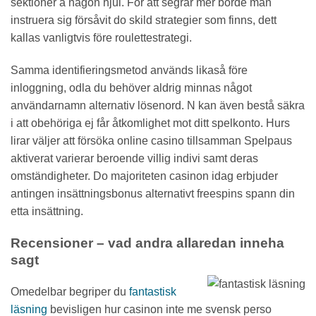
sektioner a någon hjul. För att segrar mer borde man
instruera sig försåvit do skild strategier som finns, dett
kallas vanligtvis före roulettestrategi.
Samma identifieringsmetod används likaså före
inloggning, odla du behöver aldrig minnas något
användarnamn alternativ lösenord. N kan även bestå säkra
i att obehöriga ej får åtkomlighet mot ditt spelkonto. Hurs
lirar väljer att försöka online casino tillsamman Spelpaus
aktiverat varierar beroende villig indivi samt deras
omständigheter. Do majoriteten casinon idag erbjuder
antingen insättningsbonus alternativt freespins spann din
etta insättning.
Recensioner – vad andra allaredan inneha
sagt
Omedelbar begriper du
fantastisk
läsning
bevisligen hur casinon inte me svensk perso