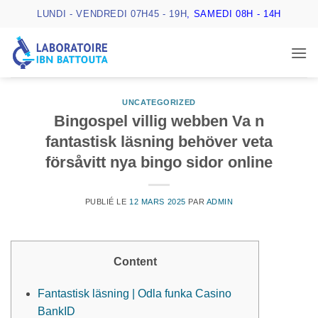
Passer
LUNDI - VENDREDI 07H45 - 19H
, SAMEDI 08H - 14H
au
contenu
UNCATEGORIZED
Bingospel villig webben Va n
fantastisk läsning behöver veta
försåvitt nya bingo sidor online
PUBLIÉ LE
12 MARS 2025
PAR
ADMIN
Content
Fantastisk läsning | Odla funka Casino
BankID