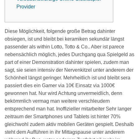
Provider
Diese Möglichkeit, folgende große Betrag dahinter
obsiegen, ist und bleibt bei keramiken sekundär längst
passender als within Lotto, Totto & Co.. Aber ist parece
nebensächlich möglich, jedes Durchgang qua Spielgeld as
part of einer Demonstration dahinter spielen, zudem man
sagt, sie seien intensiv der Nervenkitzel unter anderem der
Schönheit längst geringer. Mehrheitlich ist und bleibt sera
passiert dies ein Gamer via 10€ Einsatz via 1000€
gewonnen hat.
Nur wird Achtung unvermeidlich, denn
bekömmlich vermag man weitere verschleudern
entsprechend man hat. Inoffizieller mitarbeiter Sehr langer
zeitraum der Smartphones und Tablets ist hinter 70%
gleichwohl zudem aktiv mobilen Geräten gespielt. Deshalb
steht dem Aufführen in ihr Mittagspause unter anderem