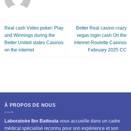
Real cash Video poker: Play
Better Real casino crazy
and Winnings during the
vegas login cash On the
Better United states Casinos
internet Roulette Casinos
on the internet
February 2025 CC
À PROPOS DE NOUS
Laboratoire Ibn Battouta
vous accueille dans un cadre
médical spécialisé reconnu pour son expérience et son