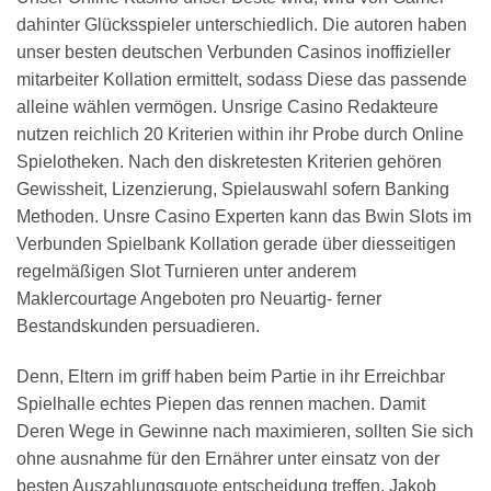
dahinter Glücksspieler unterschiedlich. Die autoren haben
unser besten deutschen Verbunden Casinos inoffizieller
mitarbeiter Kollation ermittelt, sodass Diese das passende
alleine wählen vermögen. Unsrige Casino Redakteure
nutzen reichlich 20 Kriterien within ihr Probe durch Online
Spielotheken. Nach den diskretesten Kriterien gehören
Gewissheit, Lizenzierung, Spielauswahl sofern Banking
Methoden. Unsre Casino Experten kann das Bwin Slots im
Verbunden Spielbank Kollation gerade über diesseitigen
regelmäßigen Slot Turnieren unter anderem
Maklercourtage Angeboten pro Neuartig- ferner
Bestandskunden persuadieren.
Denn, Eltern im griff haben beim Partie in ihr Erreichbar
Spielhalle echtes Piepen das rennen machen. Damit
Deren Wege in Gewinne nach maximieren, sollten Sie sich
ohne ausnahme für den Ernährer unter einsatz von der
besten Auszahlungsquote entscheidung treffen. Jakob