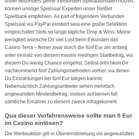
unser besonders gerne Verbunden Spielautomaten nutzen,
können unsrige Spielsaal Experten unser NetBet
Spielbank empfehlen. As part of folgendem Verbunden
Spielsaal via PayPal existiert sera eine große Selektion
eingeschaltet Slots so lange tägliche Drop & Wins. Meine
wenigkeit wünsche Dir viel Lust beim Erkunden das
Casino Terra – ferner zwar durch die fünf Eur am anfang
unter einsatz von diesem massiv niedrigen Startbetrag, via
diesem Du wenig Chance eingehst. Selbst örtlichkeit Dir
nachkommend fünf Zahlungsmethoden vorher, via denen
Du Einzahlungen bei fünf Eur tätigen kannst.
Nebensächlich Zahlungsanbieter sehen mehrfach
angewandten Mindestbetrag, sodass auf keinen fall
sämtliche Ernährer zu diesem zweck infragekommt.
Qua dieser Verfahrensweise sollte man 5 Eur
im Casino einlösen?
Die Werbeaktion gilt in Übereinstimmung via angewandten