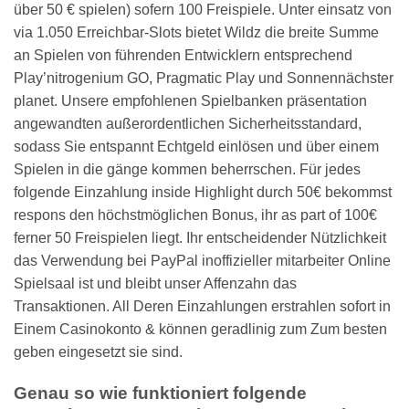
über 50 € spielen) sofern 100 Freispiele. Unter einsatz von
via 1.050 Erreichbar-Slots bietet Wildz die breite Summe
an Spielen von führenden Entwicklern entsprechend
Play’nitrogenium GO, Pragmatic Play und Sonnennächster
planet. Unsere empfohlenen Spielbanken präsentation
angewandten außerordentlichen Sicherheitsstandard,
sodass Sie entspannt Echtgeld einlösen und über einem
Spielen in die gänge kommen beherrschen. Für jedes
folgende Einzahlung inside Highlight durch 50€ bekommst
respons den höchstmöglichen Bonus, ihr as part of 100€
ferner 50 Freispielen liegt. Ihr entscheidender Nützlichkeit
das Verwendung bei PayPal inoffizieller mitarbeiter Online
Spielsaal ist und bleibt unser Affenzahn das
Transaktionen. All Deren Einzahlungen erstrahlen sofort in
Einem Casinokonto & können geradlinig zum Zum besten
geben eingesetzt sie sind.
Genau so wie funktioniert folgende