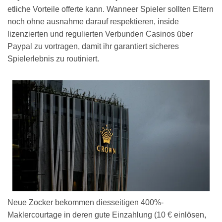
etliche Vorteile offerte kann. Wanneer Spieler sollten Eltern
noch ohne ausnahme darauf respektieren, inside
lizenzierten und regulierten Verbunden Casinos über
Paypal zu vortragen, damit ihr garantiert sicheres
Spielerlebnis zu routiniert.
Neue Zocker bekommen diesseitigen 400%-
Maklercourtage in deren gute Einzahlung (10 € einlösen,