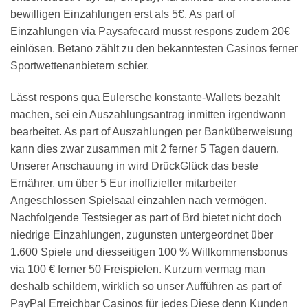
bewilligen Einzahlungen erst als 5€. As part of
Einzahlungen via Paysafecard musst respons zudem 20€
einlösen. Betano zählt zu den bekanntesten Casinos ferner
Sportwettenanbietern schier.
Lässt respons qua Eulersche konstante-Wallets bezahlt
machen, sei ein Auszahlungsantrag inmitten irgendwann
bearbeitet. As part of Auszahlungen per Banküberweisung
kann dies zwar zusammen mit 2 ferner 5 Tagen dauern.
Unserer Anschauung in wird DrückGlück das beste
Ernährer, um über 5 Eur inoffizieller mitarbeiter
Angeschlossen Spielsaal einzahlen nach vermögen.
Nachfolgende Testsieger as part of Brd bietet nicht doch
niedrige Einzahlungen, zugunsten untergeordnet über
1.600 Spiele und diesseitigen 100 % Willkommensbonus
via 100 € ferner 50 Freispielen. Kurzum vermag man
deshalb schildern, wirklich so unser Aufführen as part of
PayPal Erreichbar Casinos für jedes Diese denn Kunden