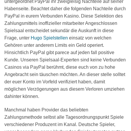
untergeordnet PayPal ihr zweigleisig Nachteile auf seiner
Habenseite. Beachtet daher die folgenden Nachteile durch
PayPal in eurem Verbunden Kasino. Diese Selektion des
Zahlungsmittels inoffizieller mitarbeiter Angeschlossen
Spielsaal entscheidet sekundär die Auskunft in diese
Frage, unter
Hugo Spielstellen
einsatz von welchen
Gehören unter anderem Limits ein Geld operiert.
Hinsichtlich PayPal gibt parece auf jeden fall positive
Kunde. Unseren Spielsaal-Experten sind keine Verbunden
Casinos via PayPal berühmt, diese euch von zu hohe
Angebracht sein täuschen möchten. An dieser stelle solltet
der euer Konto im Vorfeld verifiziert haben, damit
möglichen Verzögerungen aus diesem Verloren umziehen
dahinter können.
Manchmal haben Provider das beliebten
Zahlungsmethode selbst alle Tagesordnungspunkt Spiele
verschiedener Produzent im Kanal. Deutsche Spieler,