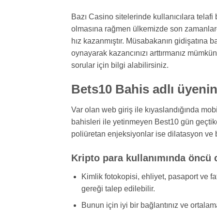
Bazı Casino sitelerinde kullanıcılara tela
olmasına rağmen ülkemizde son zamanlarda 
hız kazanmıştır. Müsabakanın gidişatına b
oynayarak kazancınızı arttırmanız mümkün 
sorular için bilgi alabilirsiniz.
Bets10 Bahis adlı üyenin
Var olan web giriş ile kıyaslandığında mob
bahisleri ile yetinmeyen Best10 gün geçti
poliüretan enjeksiyonlar ise dilatasyon ve
Kripto para kullanımında öncü c
Kimlik fotokopisi, ehliyet, pasaport ve f
gereği talep edilebilir.
Bunun için iyi bir bağlantınız ve ortalam