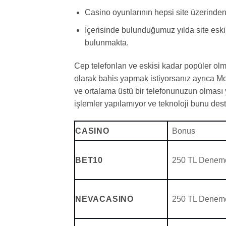
Casino oyunlarının hepsi site üzerinde
İçerisinde bulunduğumuz yılda site eski
bulunmakta.
Cep telefonları ve eskisi kadar popüler olma
olarak bahis yapmak istiyorsanız ayrıca Mobi
ve ortalama üstü bir telefonunuzun olması y
işlemler yapılamıyor ve teknoloji bunu des
CASINO
Bonus
BET10
250 TL Denem
NEVACASINO
250 TL Denem