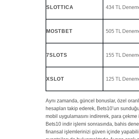
SLOTTICA
434 TL Denem
MOSTBET
505 TL Denem
7SLOTS
155 TL Denem
XSLOT
125 TL Denem
Aynı zamanda, güncel bonuslar, özel oranla
hesapları takip ederek, Bets10’un sunduğu 
mobil uygulamasını indirerek, para çekme işl
Bets10 indir işlemi sonrasında, bahis dene
finansal işlemlerinizi güven içinde yapabilir