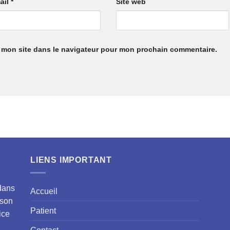
ail
*
Site web
 mon site dans le navigateur pour mon prochain commentaire.
LIENS IMPORTANT
dans
Accueil
 son
Patient
ice