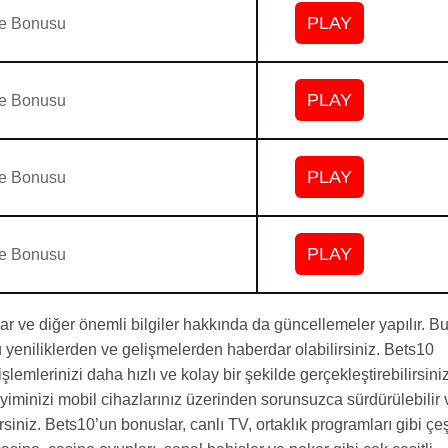
PLAY
e Bonusu
PLAY
e Bonusu
PLAY
e Bonusu
PLAY
e Bonusu
r ve diğer önemli bilgiler hakkında da güncellemeler yapılır. B
yeniliklerden ve gelişmelerden haberdar olabilirsiniz. Bets10
emlerinizi daha hızlı ve kolay bir şekilde gerçekleştirebilirsiniz
yiminizi mobil cihazlarınız üzerinden sorunsuzca sürdürülebilir 
siniz. Bets10’un bonuslar, canlı TV, ortaklık programları gibi çeşi