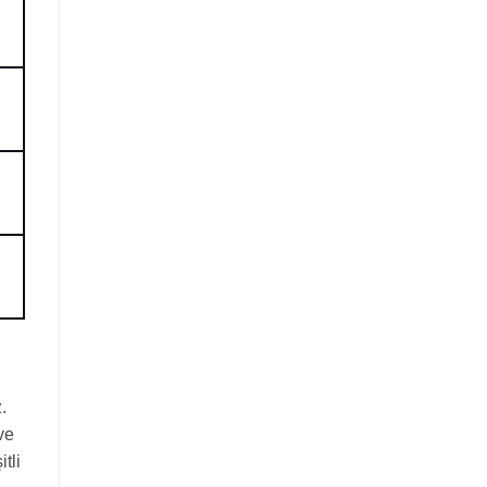
u
.
ve
tli