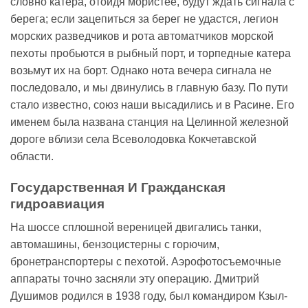
словно катера, отойдя мористее, будут ждать сигнала с
берега; если зацепиться за берег не удастся, легион
морских разведчиков и рота автоматчиков морской
пехоты пробьются в рыбный порт, и торпедные катера
возьмут их на борт. Однако нота вечера сигнала не
последовало, и мы двинулись в главную базу. По пути
стало известно, союз наши высадились и в Расине. Его
именем была названа станция на Целинной железной
дороге вблизи села Всеволодовка Кокчетавской
области.
Государственная И Гражданская
гидроавиация
На шоссе сплошной вереницей двигались танки,
автомашины, бензоцистерны с горючим,
бронетранспортеры с пехотой. Аэрофотосъемочные
аппараты точно засняли эту операцию. Дмитрий
Душимов родился в 1938 году, был командиром Кзыл-