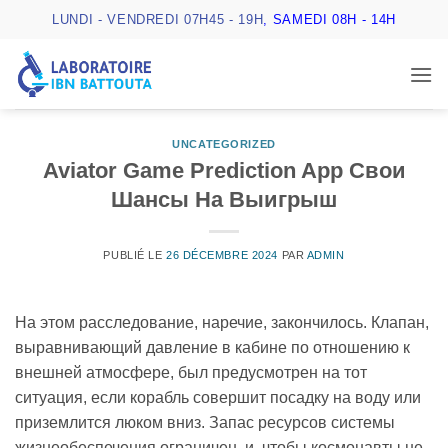
Passer
LUNDI - VENDREDI 07H45 - 19H
, SAMEDI 08H - 14H
au
contenu
UNCATEGORIZED
Aviator Game Prediction App Свои
Шансы На Выигрыш
PUBLIÉ LE
26 DÉCEMBRE 2024
PAR
ADMIN
На этом расследование, наречие, закончилось. Клапан,
выравнивающий давление в кабине по отношению к
внешней атмосфере, был предусмотрен на тот
ситуация, если корабль совершит посадку на воду или
приземлится люком вниз. Запас ресурсов системы
жизнеобеспечения ограничен, и, чтобы космонавты не