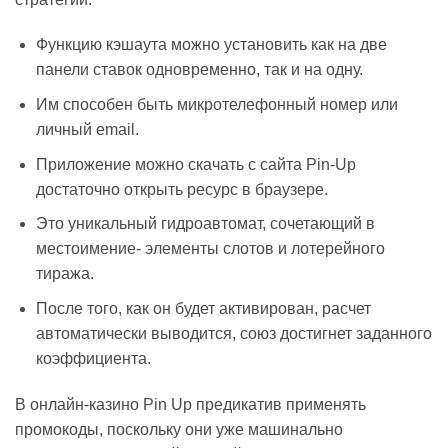
Функцию кэшаута можно установить как на две
панели ставок одновременно, так и на одну.
Им способен быть микротелефонный номер или
личный email.
Приложение можно скачать с сайта Pin-Up
достаточно открыть ресурс в браузере.
Это уникальный гидроавтомат, сочетающий в
местоимение- элементы слотов и лотерейного
тиража.
После того, как он будет активирован, расчет
автоматически выводится, союз достигнет заданного
коэффициента.
В онлайн-казино Pin Up предикатив применять
промокоды, поскольку они уже машинально