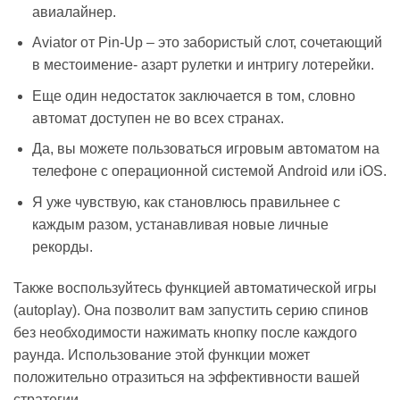
авиалайнер.
Aviator от Pin-Up – это забористый слот, сочетающий
в местоимение- азарт рулетки и интригу лотерейки.
Еще один недостаток заключается в том, словно
автомат доступен не во всех странах.
Да, вы можете пользоваться игровым автоматом на
телефоне с операционной системой Android или iOS.
Я уже чувствую, как становлюсь правильнее с
каждым разом, устанавливая новые личные
рекорды.
Также воспользуйтесь функцией автоматической игры
(autoplay). Она позволит вам запустить серию спинов
без необходимости нажимать кнопку после каждого
раунда. Использование этой функции может
положительно отразиться на эффективности вашей
стратегии.