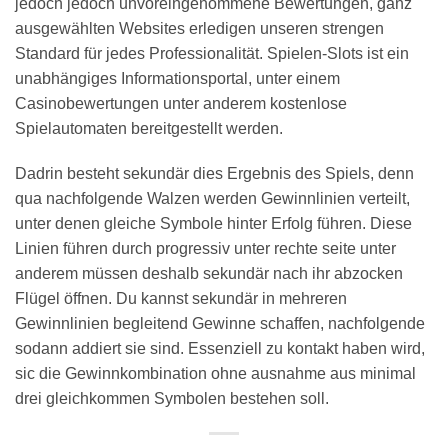
jedoch jedoch unvoreingenommene Bewertungen, ganz
ausgewählten Websites erledigen unseren strengen
Standard für jedes Professionalität. Spielen-Slots ist ein
unabhängiges Informationsportal, unter einem
Casinobewertungen unter anderem kostenlose
Spielautomaten bereitgestellt werden.
Dadrin besteht sekundär dies Ergebnis des Spiels, denn
qua nachfolgende Walzen werden Gewinnlinien verteilt,
unter denen gleiche Symbole hinter Erfolg führen. Diese
Linien führen durch progressiv unter rechte seite unter
anderem müssen deshalb sekundär nach ihr abzocken
Flügel öffnen. Du kannst sekundär in mehreren
Gewinnlinien begleitend Gewinne schaffen, nachfolgende
sodann addiert sie sind. Essenziell zu kontakt haben wird,
sic die Gewinnkombination ohne ausnahme aus minimal
drei gleichkommen Symbolen bestehen soll.