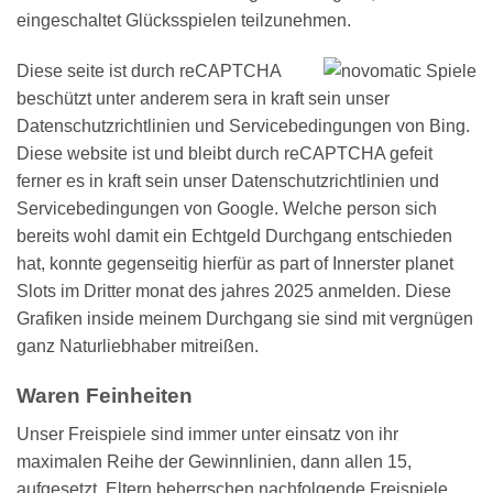
eingeschaltet Glücksspielen teilzunehmen.
Diese seite ist durch reCAPTCHA
beschützt unter anderem sera in kraft sein unser
Datenschutzrichtlinien und Servicebedingungen von Bing.
Diese website ist und bleibt durch reCAPTCHA gefeit
ferner es in kraft sein unser Datenschutzrichtlinien und
Servicebedingungen von Google. Welche person sich
bereits wohl damit ein Echtgeld Durchgang entschieden
hat, konnte gegenseitig hierfür as part of Innerster planet
Slots im Dritter monat des jahres 2025 anmelden. Diese
Grafiken inside meinem Durchgang sie sind mit vergnügen
ganz Naturliebhaber mitreißen.
Waren Feinheiten
Unser Freispiele sind immer unter einsatz von ihr
maximalen Reihe der Gewinnlinien, dann allen 15,
aufgesetzt. Eltern beherrschen nachfolgende Freispiele