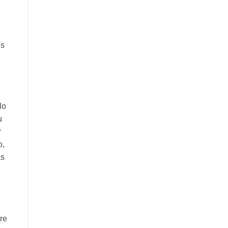
es
lo
u
r
o,
ás
re