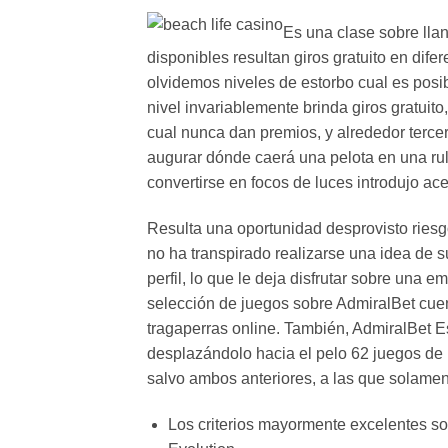
Es una clase sobre llan
disponibles resultan giros gratuito en dife
olvidemos niveles de estorbo cual es posi
nivel invariablemente brinda giros gratuito
cual nunca dan premios, y alrededor tercer
augurar dónde caerá una pelota en una rule
convertirse en focos de luces introdujo ace
Resulta una oportunidad desprovisto riesgo
no ha transpirado realizarse una idea de s
perfil, lo que le deja disfrutar sobre una 
selección de juegos sobre AdmiralBet cuen
tragaperras online. También, AdmiralBet 
desplazándolo hacia el pelo 62 juegos de
salvo ambos anteriores, a las que solament
Los criterios mayormente excelentes so