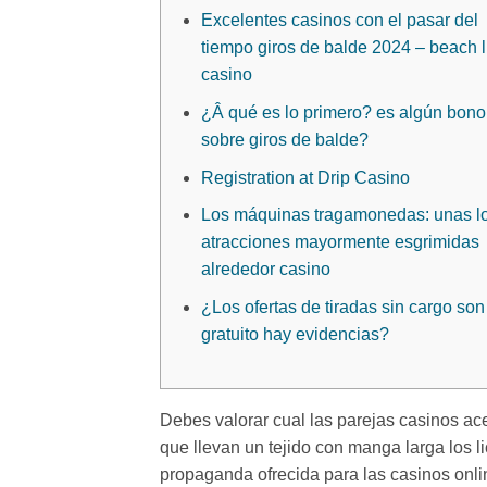
Excelentes casinos con el pasar del
tiempo giros de balde 2024 – beach l
casino
¿Â qué es lo primero? es algún bono
sobre giros de balde?
Registration at Drip Casino
Los máquinas tragamonedas: unas l
atracciones mayormente esgrimidas
alrededor casino
¿Los ofertas de tiradas sin cargo son
gratuito hay evidencias?
Debes valorar cual las parejas casinos ac
que llevan un tejido con manga larga los l
propaganda ofrecida para las casinos onl