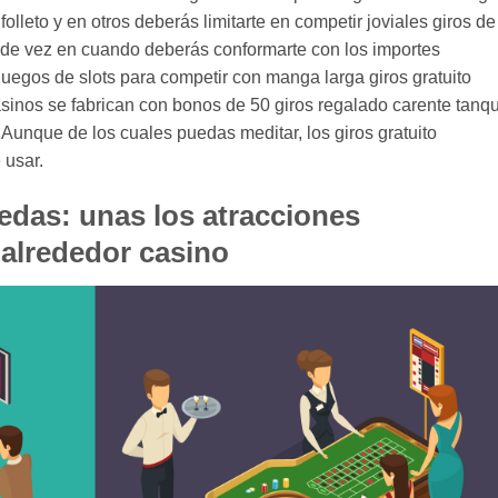
folleto y en otros deberás limitarte en competir joviales giros de
de vez en cuando deberás conformarte con los importes
juegos de slots para competir con manga larga giros gratuito
sinos se fabrican con bonos de 50 giros regalado carente tanq
. Aunque de los cuales puedas meditar, los giros gratuito
 usar.
das: unas los atracciones
alrededor casino