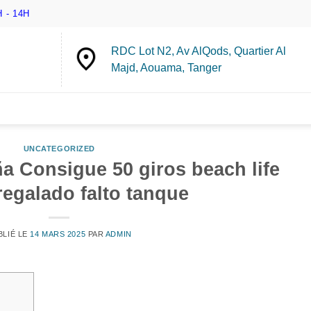
 - 14H
RDC Lot N2, Av AlQods, Quartier Al
Majd, Aouama, Tanger
UNCATEGORIZED
a Consigue 50 giros beach life
regalado falto tanque
BLIÉ LE
14 MARS 2025
PAR
ADMIN