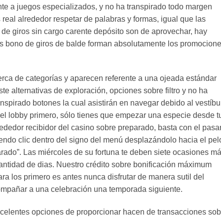
te a juegos especializados, y no ha transpirado todo margen
 real alrededor respetar de palabras y formas, igual que las
 de giros sin cargo carente depósito son de aprovechar, hay
los bono de giros de balde forman absolutamente los promocion
rca de categorías y aparecen referente a una ojeada estándar
e alternativas de exploración, opciones sobre filtro y no ha
nspirado botones la cual asistirán en navegar debido al vestíbu
 del lobby primero, sólo tienes que empezar una especie desde t
lrededor recibidor del casino sobre preparado, basta con el pasa
ndo clic dentro del signo del menú desplazándolo hacia el pel
rado”. Las miércoles de su fortuna te deben siete ocasiones m
antidad de dias. Nuestro crédito sobre bonificación máximum
a los primero es antes nunca disfrutar de manera sutil del
ompañar a una celebración una temporada siguiente.
 excelentes opciones de proporcionar hacen de transacciones sob