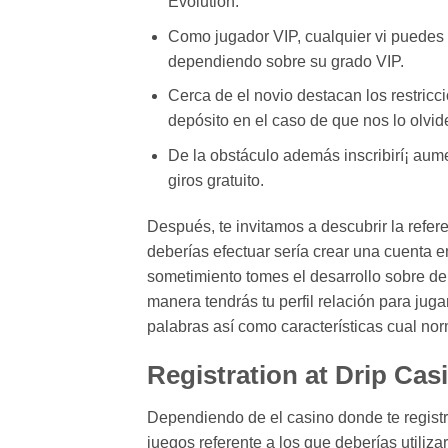
Evolution.
Como jugador VIP, cualquier vi puedes 
dependiendo sobre su grado VIP.
Cerca de el novio destacan los restric
depósito en el caso de que nos lo olvid
De la obstáculo además inscribirí¡ au
giros gratuito.
Después, te invitamos a descubrir la refe
deberías efectuar serí­a crear una cuenta e
sometimiento tomes el desarrollo sobre de
manera tendrás tu perfil relación para jug
palabras así­ como características cual no
Registration at Drip Cas
Dependiendo de el casino donde te registres
juegos referente a los que deberías utiliza