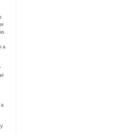
o
er
ras
n a
y
el
 a
 y