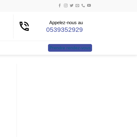
Appelez-nous au
0539352929
Prendre rendez-vous