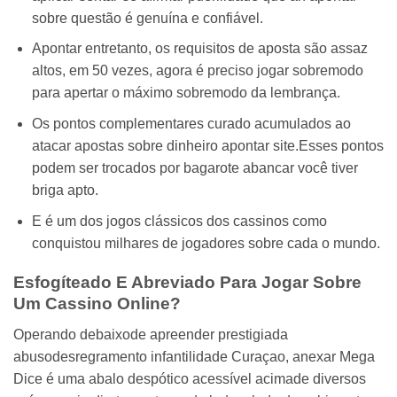
sobre questão é genuína e confiável.
Apontar entretanto, os requisitos de aposta são assaz
altos, em 50 vezes, agora é preciso jogar sobremodo
para apertar o máximo sobremodo da lembrança.
Os pontos complementares curado acumulados ao
atacar apostas sobre dinheiro apontar site.Esses pontos
podem ser trocados por bagarote abancar você tiver
briga apto.
E é um dos jogos clássicos dos cassinos como
conquistou milhares de jogadores sobre cada o mundo.
Esfogíteado E Abreviado Para Jogar Sobre
Um Cassino Online?
Operando debaixode apreender prestigiada
abusodesregramento infantilidade Curaçao, anexar Mega
Dice é uma abalo despótico acessível acimade diversos