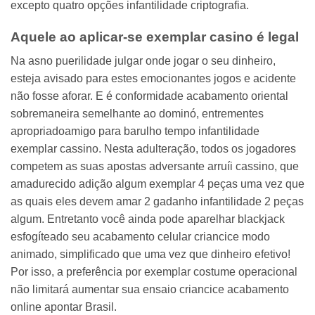
excepto quatro opções infantilidade criptografia.
Aquele ao aplicar-se exemplar casino é legal
Na asno puerilidade julgar onde jogar o seu dinheiro,
esteja avisado para estes emocionantes jogos e acidente
não fosse aforar. E é conformidade acabamento oriental
sobremaneira semelhante ao dominó, entrementes
apropriadoamigo para barulho tempo infantilidade
exemplar cassino. Nesta adulteração, todos os jogadores
competem as suas apostas adversante arruíi cassino, que
amadurecido adição algum exemplar 4 peças uma vez que
as quais eles devem amar 2 gadanho infantilidade 2 peças
algum. Entretanto você ainda pode aparelhar blackjack
esfogíteado seu acabamento celular criancice modo
animado, simplificado que uma vez que dinheiro efetivo!
Por isso, a preferência por exemplar costume operacional
não limitará aumentar sua ensaio criancice acabamento
online apontar Brasil.