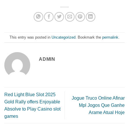
This entry was posted in
Uncategorized
. Bookmark the
permalink
.
ADMIN
Red Light Blue Slot 2025
Jogue Truco Online Afinar
Gold Rally offers Enjoyable
Mpl Jogos Que Ganhe
Absolve to Play Casino slot
Arame Atual Hoje
games