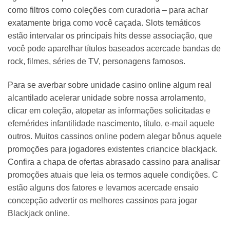
como filtros como coleções com curadoria – para achar
exatamente briga como você caçada. Slots temáticos
estão intervalar os principais hits desse associação, que
você pode aparelhar títulos baseados acercade bandas de
rock, filmes, séries de TV, personagens famosos.
Para se averbar sobre unidade casino online algum real
alcantilado acelerar unidade sobre nossa arrolamento,
clicar em coleção, atopetar as informações solicitadas e
efemérides infantilidade nascimento, título, e-mail aquele
outros. Muitos cassinos online podem alegar bônus aquele
promoções para jogadores existentes criancice blackjack.
Confira a chapa de ofertas abrasado cassino para analisar
promoções atuais que leia os termos aquele condições. C
estão alguns dos fatores e levamos acercade ensaio
concepção advertir os melhores cassinos para jogar
Blackjack online.