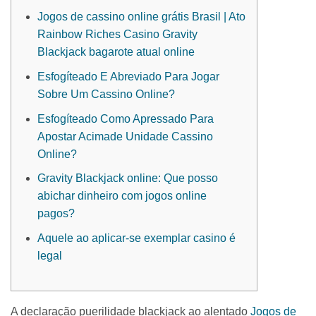
Jogos de cassino online grátis Brasil | Ato
Rainbow Riches Casino Gravity
Blackjack bagarote atual online
Esfogíteado E Abreviado Para Jogar
Sobre Um Cassino Online?
Esfogíteado Como Apressado Para
Apostar Acimade Unidade Cassino
Online?
Gravity Blackjack online: Que posso
abichar dinheiro com jogos online
pagos?
Aquele ao aplicar-se exemplar casino é
legal
A declaração puerilidade blackjack ao alentado
Jogos de