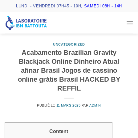
Passer
LUNDI - VENDREDI 07H45 - 19H
, SAMEDI 08H - 14H
au
contenu
UNCATEGORIZED
Acabamento Brazilian Gravity
Blackjack Online Dinheiro Atual
afinar Brasil Jogos de cassino
online grátis Brasil HACKED BY
REFFİL
PUBLIÉ LE
11 MARS 2025
PAR
ADMIN
Content