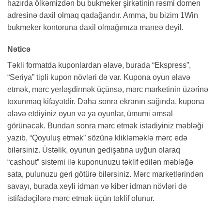
hazırda ölkəmizdən bu bukmeker şirkətinin rəsmi domen
adresinə daxil olmaq qadağandır. Amma, bu bizim 1Win
bukmeker kontoruna daxil olmağımıza maneə deyil.
Nəticə
Təkli formatda kuponlardan əlavə, burada “Ekspress”,
“Seriya” tipli kupon növləri də var. Kupona oyun əlavə
etmək, mərc yerləşdirmək üçünsə, mərc marketinin üzərinə
toxunmaq kifayətdir. Daha sonra ekranın sağında, kupona
əlavə etdiyiniz oyun və ya oyunlar, ümumi əmsal
görünəcək. Bundan sonra mərc etmək istədiyiniz məbləği
yazıb, “Qoyuluş etmək” sözünə klikləməklə mərc edə
bilərsiniz. Üstəlik, oyunun gedişatına uyğun olaraq
“cashout” sistemi ilə kuponunuzu təklif edilən məbləğə
sata, pulunuzu geri götürə bilərsiniz. Mərc marketlərindən
savayı, burada xeyli idman və kiber idman növləri də
istifadəçilərə mərc etmək üçün təklif olunur.