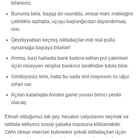
bilərsiniz.
Bununla belə, başqa bir raundda, əmsal mərc məbləğini
çətinliklə aşdıqda, uçuşu başlanğıcdan dayandırmaq
olar.
Qeydiyyatdan keçmiş istifadəçilər indi real pulla
oynamağa başlaya bilərlər!
Amma, bəzi hallarda bank kartına edilən pul çəkimləri
üçün müəyyən vergilər bankınız tərəfindən tutula bilər.
Gördüyünüz kimi, hətta bu sadə slot maşınının öz uğur
sirləri var.
Açılan kataloqda Aviator game yuvası birinci yerdə
olacaq.
Etməli olduğunuz tək şey, hesabın valyutasını seçmək və
istifadə etdiyiniz sosial şəbəkə loqosuna klikləməkdir.
1Win idman mərcləri bukmeker şirkəti istifadəçiləri üçün