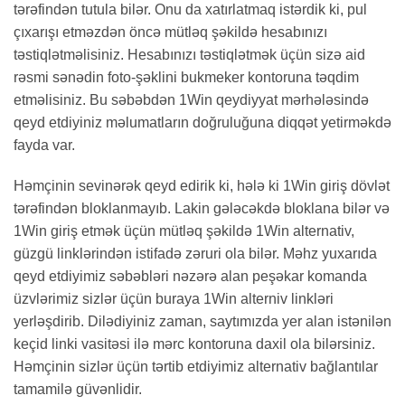
tərəfindən tutula bilər. Onu da xatırlatmaq istərdik ki, pul
çıxarışı etməzdən öncə mütləq şəkildə hesabınızı
təstiqlətməlisiniz. Hesabınızı təstiqlətmək üçün sizə aid
rəsmi sənədin foto-şəklini bukmeker kontoruna təqdim
etməlisiniz. Bu səbəbdən 1Win qeydiyyat mərhələsində
qeyd etdiyiniz məlumatların doğruluğuna diqqət yetirməkdə
fayda var.
Həmçinin sevinərək qeyd edirik ki, hələ ki 1Win giriş dövlət
tərəfindən bloklanmayıb. Lakin gələcəkdə bloklana bilər və
1Win giriş etmək üçün mütləq şəkildə 1Win alternativ,
güzgü linklərindən istifadə zəruri ola bilər. Məhz yuxarıda
qeyd etdiyimiz səbəbləri nəzərə alan peşəkar komanda
üzvlərimiz sizlər üçün buraya 1Win alterniv linkləri
yerləşdirib. Dilədiyiniz zaman, saytımızda yer alan istənilən
keçid linki vasitəsi ilə mərc kontoruna daxil ola bilərsiniz.
Həmçinin sizlər üçün tərtib etdiyimiz alternativ bağlantılar
tamamilə güvənlidir.