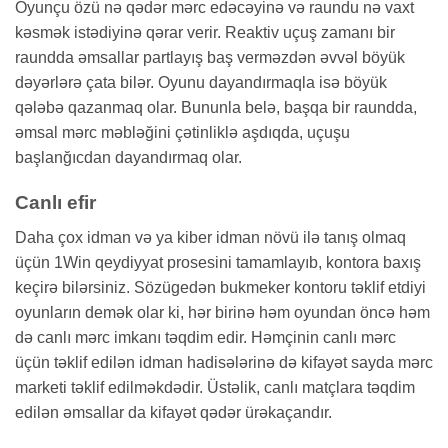
Oyunçu özü nə qədər mərc edəcəyinə və raundu nə vaxt
kəsmək istədiyinə qərar verir. Reaktiv uçuş zamanı bir
raundda əmsallar partlayış baş verməzdən əvvəl böyük
dəyərlərə çata bilər. Oyunu dayandırmaqla isə böyük
qələbə qazanmaq olar. Bununla belə, başqa bir raundda,
əmsal mərc məbləğini çətinliklə aşdıqda, uçuşu
başlanğıcdan dayandırmaq olar.
Canlı efir
Daha çox idman və ya kiber idman növü ilə tanış olmaq
üçün 1Win qeydiyyat prosesini tamamlayıb, kontora baxış
keçirə bilərsiniz. Sözügedən bukmeker kontoru təklif etdiyi
oyunların demək olar ki, hər birinə həm oyundan öncə həm
də canlı mərc imkanı təqdim edir. Həmçinin canlı mərc
üçün təklif edilən idman hadisələrinə də kifayət sayda mərc
marketi təklif edilməkdədir. Üstəlik, canlı matçlara təqdim
edilən əmsallar da kifayət qədər ürəkaçandır.