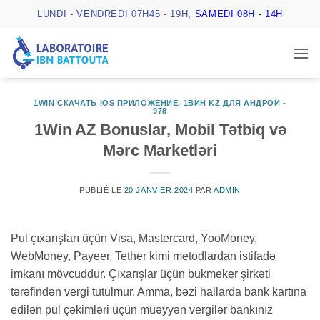
Passer
LUNDI - VENDREDI 07H45 - 19H
, SAMEDI 08H - 14H
au
contenu
1WIN СКАЧАТЬ IOS ПРИЛОЖЕНИЕ, 1ВИН KZ ДЛЯ АНДРОИ -
978
1Win AZ Bonuslar, Mobil Tətbiq və
Mərc Marketləri
PUBLIÉ LE
20 JANVIER 2024
PAR
ADMIN
Pul çıxarışları üçün Visa, Mastercard, YooMoney,
WebMoney, Payeer, Tether kimi metodlardan istifadə
imkanı mövcuddur. Çıxarışlar üçün bukmeker şirkəti
tərəfindən vergi tutulmur. Amma, bəzi hallarda bank kartına
edilən pul çəkimləri üçün müəyyən vergilər bankınız