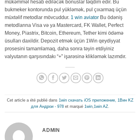
mükəmməl hesab ediləcək bonuslar təqdim edir. Bu
bukmeker kontorunda pul yükləmək, pul çıxarmaq üçün
müxtəlif metodlar mövcuddur.
1 win aviator
Bu ödəniş
metodlarına Visa və ya Mastercard, FK Wallet, Perfect
Money, Piastrix, Bitcoin, Ethereum, Tether kimi ödəmə
üsulları daxildir. Depozit etmək üçün 1Win qeydiyyat
prosesini tamamlamaq, daha sonra təyin etdiyiniz
valyutanın qarşısındakı “+” işarəsinə klikləmək lazımdır.
Cet article a été publié dans
1win скачать iOS приложение, 1Вин KZ
для Андрои - 978
et marqué
1win
,
1win AZ
.
ADMIN