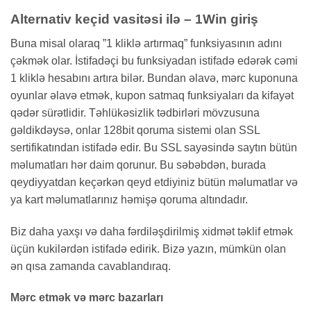
Alternativ keçid vasitəsi ilə – 1Win giriş
Buna misal olaraq ”1 kliklə artırmaq” funksiyasının adını
çəkmək olar. İstifadəçi bu funksiyadan istifadə edərək cəmi
1 kliklə hesabını artıra bilər. Bundan əlavə, mərc kuponuna
oyunlar əlavə etmək, kupon satmaq funksiyaları da kifayət
qədər sürətlidir. Təhlükəsizlik tədbirləri mövzusuna
gəldikdəysə, onlar 128bit qoruma sistemi olan SSL
sertifikatından istifadə edir. Bu SSL sayəsində saytın bütün
məlumatları hər daim qorunur. Bu səbəbdən, burada
qeydiyyatdan keçərkən qeyd etdiyiniz bütün məlumatlar və
ya kart məlumatlarınız həmişə qoruma altındadır.
Biz daha yaxşı və daha fərdiləşdirilmiş xidmət təklif etmək
üçün kukilərdən istifadə edirik. Bizə yazın, mümkün olan
ən qısa zamanda cavablandıraq.
Mərc etmək və mərc bazarları