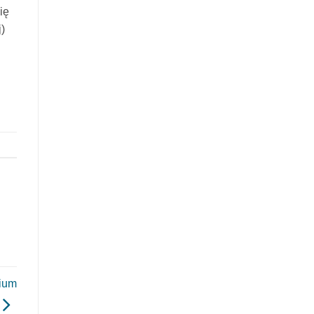
ię
)
rium