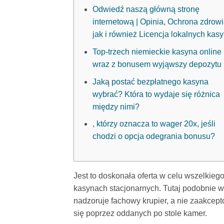
Odwiedź naszą główną stronę
internetową | Opinia, Ochrona zdrow
jak i również Licencja lokalnych kas
Top-trzech niemieckie kasyna online
wraz z bonusem wyjąwszy depozytu
Jaką postać bezpłatnego kasyna
wybrać? Która to wydaje się różnica
między nimi?
, którzy oznacza to wager 20x, jeśli
chodzi o opcja odegrania bonusu?
Jest to doskonała oferta w celu wszelkie
kasynach stacjonarnych. Tutaj podobnie 
nadzoruje fachowy krupier, a nie zaakce
się poprzez oddanych po stole kamer.