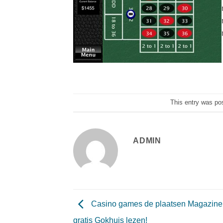
This entry was po
ADMIN
Casino games de plaatsen Magazine
gratis Gokhuis lezen!