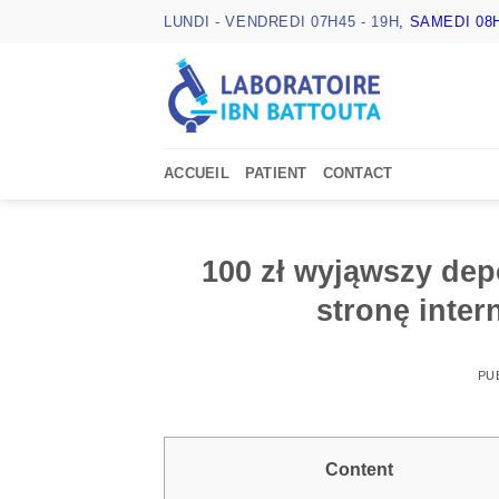
Passer
LUNDI - VENDREDI 07H45 - 19H
, SAMEDI 08H
au
contenu
ACCUEIL
PATIENT
CONTACT
100 zł wyjąwszy de
stronę inte
PU
Content