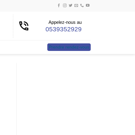
Appelez-nous au
0539352929
Prendre rendez-vous