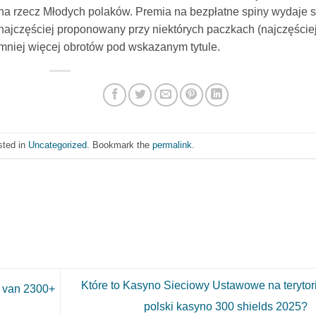
na rzecz Młodych polaków. Premia na bezpłatne spiny wydaje s
najczęściej proponowany przy niektórych paczkach (najczęściej
mniej więcej obrotów pod wskazanym tytule.
sted in
Uncategorized
. Bookmark the
permalink
.
Które to Kasyno Sieciowy Ustawowe na teryto
 van 2300+
polski kasyno 300 shields 2025?