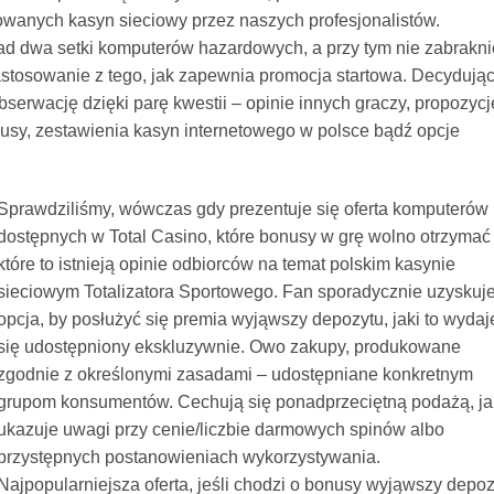
anych kasyn sieciowy przez naszych profesjonalistów.
d dwa setki komputerów hazardowych, a przy tym nie zabrakni
stosowanie z tego, jak zapewnia promocja startowa. Decydują
bserwację dzięki parę kwestii – opinie innych graczy, propozycj
usy, zestawienia kasyn internetowego w polsce bądź opcje
Sprawdziliśmy, wówczas gdy prezentuje się oferta komputerów
dostępnych w Total Casino, które bonusy w grę wolno otrzymać 
które to istnieją opinie odbiorców na temat polskim kasynie
sieciowym Totalizatora Sportowego. Fan sporadycznie uzyskuj
opcja, by posłużyć się premia wyjąwszy depozytu, jaki to wydaj
się udostępniony ekskluzywnie. Owo zakupy, produkowane
zgodnie z określonymi zasadami – udostępniane konkretnym
grupom konsumentów. Cechują się ponadprzeciętną podażą, j
ukazuje uwagi przy cenie/liczbie darmowych spinów albo
przystępnych postanowieniach wykorzystywania.
Najpopularniejsza oferta, jeśli chodzi o bonusy wyjąwszy depo