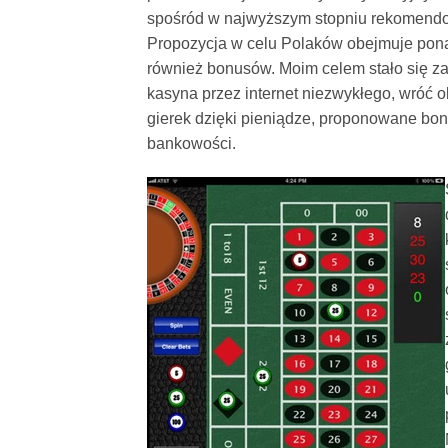
spośród w najwyższym stopniu rekomendow
Propozycja w celu Polaków obejmuje pona
również bonusów. Moim celem stało się za
kasyna przez internet niezwykłego, wróć o
gierek dzięki pieniądze, proponowane bon
bankowości.