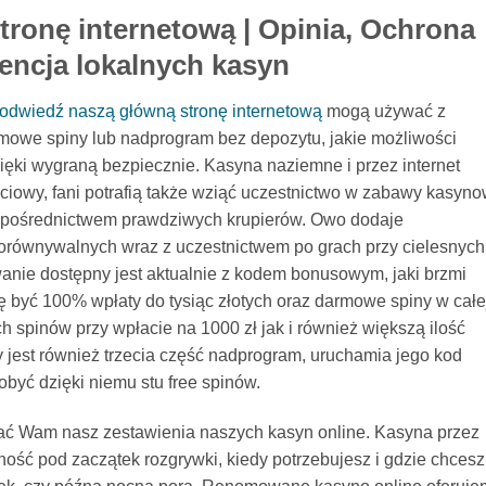
ronę internetową | Opinia, Ochrona
cencja lokalnych kasyn
odwiedź naszą główną stronę internetową
mogą używać z
rmowe spiny lub nadprogram bez depozytu, jakie możliwości
ęki wygraną bezpiecznie. Kasyna naziemne i przez internet
eciowy, fani potrafią także wziąć uczestnictwo w zabawy kasyn
za pośrednictwem prawdziwych krupierów. Owo dodaje
porównywalnych wraz z uczestnictwem po grach przy cielesnych
wanie dostępny jest aktualnie z kodem bonusowym, jaki brzmi
 być 100% wpłaty do tysiąc złotych oraz darmowe spiny w całe
h spinów przy wpłacie na 1000 zł jak i również większą ilość
jest również trzecia część nadprogram, uruchamia jego kod
yć dzięki niemu stu free spinów.
ać Wam nasz zestawienia naszych kasyn online. Kasyna przez
ość pod zaczątek rozgrywki, kiedy potrzebujesz i gdzie chcesz